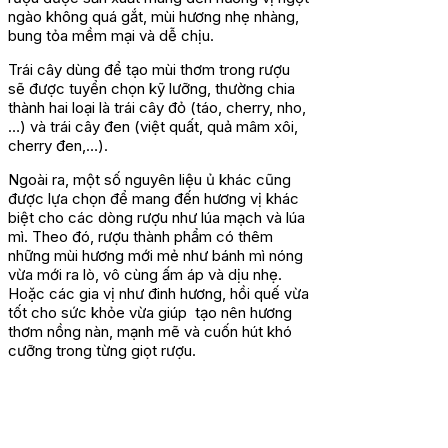
ngào không quá gắt, mùi hương nhẹ nhàng,
bung tỏa mềm mại và dễ chịu.
Trái cây dùng để tạo mùi thơm trong rượu
sẽ được tuyển chọn kỹ lưỡng, thường chia
thành hai loại là trái cây đỏ (táo, cherry, nho,
…) và trái cây đen (việt quất, quả mâm xôi,
cherry đen,…).
Ngoài ra, một số nguyên liệu ủ khác cũng
được lựa chọn để mang đến hương vị khác
biệt cho các dòng rượu như lúa mạch và lúa
mì. Theo đó, rượu thành phẩm có thêm
những mùi hương mới mẻ như bánh mì nóng
vừa mới ra lò, vô cùng ấm áp và dịu nhẹ.
Hoặc các gia vị như đinh hương, hồi quế vừa
tốt cho sức khỏe vừa giúp tạo nên hương
thơm nồng nàn, mạnh mẽ và cuốn hút khó
cưỡng trong từng giọt rượu.