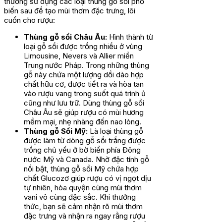
thường sử dụng các loại thùng gỗ sồi phổ
biến sau để tạo mùi thơm đặc trưng, lôi
cuốn cho rượu:
Thùng gỗ sồi Châu Âu:
Hình thành từ
loại gỗ sồi được trồng nhiều ở vùng
Limousine, Nevers và Allier miền
Trung nước Pháp. Trong những thùng
gỗ này chứa một lượng dồi dào hợp
chất hữu cơ, được tiết ra và hòa tan
vào rượu vang trong suốt quá trình ủ
cũng như lưu trữ. Dùng thùng gỗ sồi
Châu Âu sẽ giúp rượu có mùi hương
mềm mại, nhẹ nhàng đến nao lòng.
Thùng gỗ Sồi Mỹ:
Là loại thùng gỗ
được làm từ dòng gỗ sồi trắng được
trồng chủ yếu ở bờ biển phía Đông
nước Mỹ và Canada. Nhờ đặc tính gỗ
nổi bật, thùng gỗ sồi Mỹ chứa hợp
chất Glucozơ giúp rượu có vị ngọt dịu
tự nhiên, hòa quyện cùng mùi thơm
vani vô cùng đặc sắc. Khi thưởng
thức, bạn sẽ cảm nhận rõ mùi thơm
đặc trưng và nhận ra ngay rằng rượu