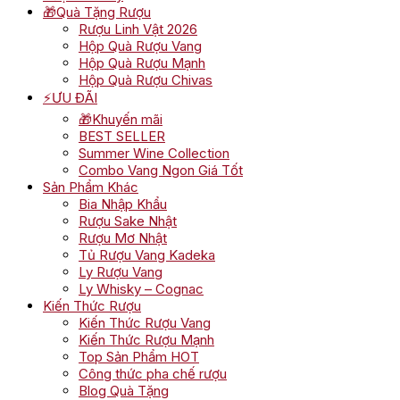
🎁Quà Tặng Rượu
Rượu Linh Vật 2026
Hộp Quà Rượu Vang
Hộp Quà Rượu Mạnh
Hộp Quà Rượu Chivas
⚡ƯU ĐÃI
🎁Khuyến mãi
BEST SELLER
Summer Wine Collection
Combo Vang Ngon Giá Tốt
Sản Phẩm Khác
Bia Nhập Khẩu
Rượu Sake Nhật
Rượu Mơ Nhật
Tủ Rượu Vang Kadeka
Ly Rượu Vang
Ly Whisky – Cognac
Kiến Thức Rượu
Kiến Thức Rượu Vang
Kiến Thức Rượu Mạnh
Top Sản Phẩm HOT
Công thức pha chế rượu
Blog Quà Tặng