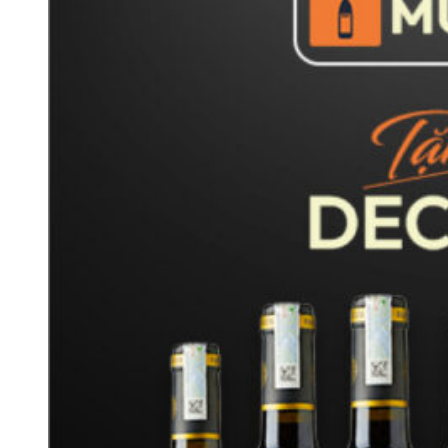
Năm 1994,Ghislain de Montgolfier,chắt của Joseph Bollinger,
tiếp quản hãng Rượu Champagne Bollinger.
Năm 2007, Ghislainđược bầu làm người đứng đầu Hội đồng của
Union des Maisons de Champagne và đồng chủ tịch của Ủy
ban chuyên nghiệp về rượu Champagne.
Năm 2008, Jérôme Philipon được bổ nhiệm làm Chủ tịch, người
không phải là thành viên của gia đình, xuất thân từ các tập đoàn
công nghiệp lớn. Đây là lần đầu tiên trong lịch sử của hãng
Rượu Champagne Bollinger, số phận của Maison được giao
cho một người ngoài gia đình. Jérôme Philipon theo đuổi sự
phát triển của Champagne Bollinger và đảm bảo các nguyên
tắc và giá trị của Công ty.
Năm 2017, Charles-Armand de Belenet trở thành Giám đốc điều
hành của Champagne Bollinger. Với ông, Công ty tiếp tục giữ