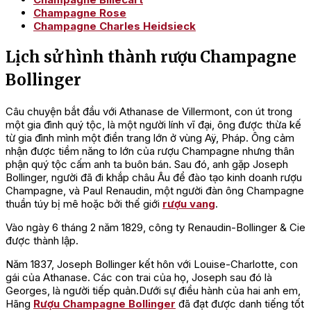
Champagne Rose
Champagne Charles Heidsieck
Lịch sử hình thành rượu Champagne
Bollinger
Câu chuyện bắt đầu với Athanase de Villermont, con út trong
một gia đình quý tộc, là một người lính vĩ đại, ông được thừa kế
từ gia đình mình một điền trang lớn ở vùng Aÿ, Pháp. Ông cảm
nhận được tiềm năng to lớn của rượu Champagne nhưng thân
phận quý tộc cấm anh ta buôn bán. Sau đó, anh gặp Joseph
Bollinger, người đã đi khắp châu Âu để đào tạo kinh doanh rượu
Champagne, và Paul Renaudin, một người đàn ông Champagne
thuần túy bị mê hoặc bởi thế giới
rượu vang
.
Vào ngày 6 tháng 2 năm 1829, công ty Renaudin-Bollinger & Cie
được thành lập.
Năm 1837, Joseph Bollinger kết hôn với Louise-Charlotte, con
gái của Athanase. Các con trai của họ, Joseph sau đó là
Georges, là người tiếp quản.Dưới sự điều hành của hai anh em,
Hãng
Rượu Champagne Bollinger
đã đạt được danh tiếng tốt