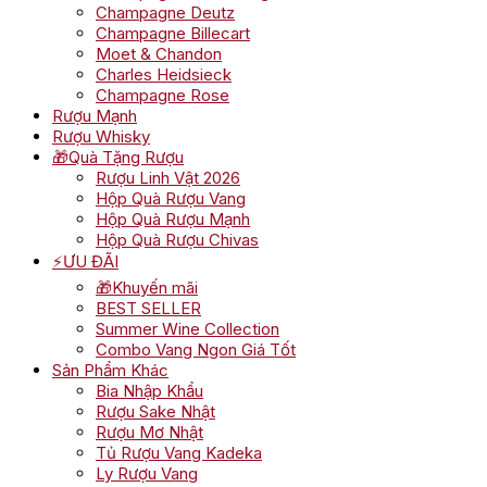
Champagne Deutz
Champagne Billecart
Moet & Chandon
Charles Heidsieck
Champagne Rose
Rượu Mạnh
Rượu Whisky
🎁Quà Tặng Rượu
Rượu Linh Vật 2026
Hộp Quà Rượu Vang
Hộp Quà Rượu Mạnh
Hộp Quà Rượu Chivas
⚡ƯU ĐÃI
🎁Khuyến mãi
BEST SELLER
Summer Wine Collection
Combo Vang Ngon Giá Tốt
Sản Phẩm Khác
Bia Nhập Khẩu
Rượu Sake Nhật
Rượu Mơ Nhật
Tủ Rượu Vang Kadeka
Ly Rượu Vang