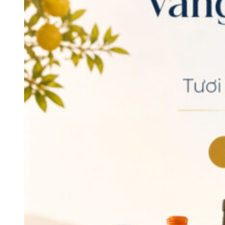
Giá rượu Champagne Bollinger
Tên sản phẩm
Nồng độ
Giá bán (VNĐ)
Bollinger Special
12%
3.294.000
Cuvee
Bollinger La Cote
12.5%
3.867.000
Aux Enfants
Bollinger Rose
12%
3.880.000
Bollinger Rose
12%
4.134.000
Limited 2006
Bollinger La Grande
12%
4.920.000
Année
Bollinger La Grande
14%
5.960.000
Année Rose
Bollinger RD 2004
12%
6.934.000
Liên hệ ngay hotline
Wine VN
để được hỗ trợ tư vấn chi tiết
nhất!