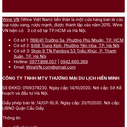
Wine VN
(Wine Việt Nam) tiền thân là một cửa hàng bán lẻ các
loại rượu vang, rượu mạnh, được thành lập vào năm 2015. Wine
VN hiện có 3 cơ sở tại TP.HCM và Hà Nội.
Cơ sở 1:
1168/41 Trường Sa, Phường Phú Nhuận, TP. HCM
Cơ sở 2:
9/68 Trung Kính, Phường Yên Hòa, TP. Hà Nội
Cơ sở 3:
Shop 9 TN Pandora 53 Triều Khúc, P. Thanh
Xuân, TP. Hà Nội
Hotline:
0977.898.007
|
0942.660.369
Email:
WineVN.com@gmail.com
CÔNG TY TNHH MTV THƯƠNG MẠI DU LỊCH HIỀN MINH
Số ĐKKD: 0109378230. Ngày cấp: 14/10/2020. Nơi cấp: Sở Kế
hoạch và đầu tư Hà Nội.
Giấy phép bán lẻ: 14/GP-BLR. Ngày cấp: 20/11/2020. Nơi cấp:
UBND Quận Cầu Giấy
Thông tin