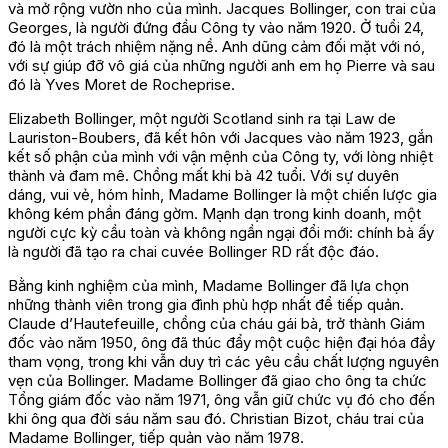
và mở rộng vườn nho của mình. Jacques Bollinger, con trai của
Georges, là người đứng đầu Công ty vào năm 1920. Ở tuổi 24,
đó là một trách nhiệm nặng nề. Anh dũng cảm đối mặt với nó,
với sự giúp đỡ vô giá của những người anh em họ Pierre và sau
đó là Yves Moret de Rocheprise.
Elizabeth Bollinger, một người Scotland sinh ra tại Law de
Lauriston-Boubers, đã kết hôn với Jacques vào năm 1923, gắn
kết số phận của mình với vận mệnh của Công ty, với lòng nhiệt
thành và đam mê. Chồng mất khi bà 42 tuổi. Với sự duyên
dáng, vui vẻ, hóm hỉnh, Madame Bollinger là một chiến lược gia
không kém phần đáng gờm. Mạnh dạn trong kinh doanh, một
người cực kỳ cầu toàn và không ngần ngại đổi mới: chính bà ấy
là người đã tạo ra chai cuvée Bollinger RD rất độc đáo.
Bằng kinh nghiệm của mình, Madame Bollinger đã lựa chọn
những thành viên trong gia đình phù hợp nhất để tiếp quản.
Claude d’Hautefeuille, chồng của cháu gái bà, trở thành Giám
đốc vào năm 1950, ông đã thúc đẩy một cuộc hiện đại hóa đầy
tham vọng, trong khi vẫn duy trì các yêu cầu chất lượng nguyên
vẹn của Bollinger. Madame Bollinger đã giao cho ông ta chức
Tổng giám đốc vào năm 1971, ông vẫn giữ chức vụ đó cho đến
khi ông qua đời sáu năm sau đó. Christian Bizot, cháu trai của
Madame Bollinger, tiếp quản vào năm 1978.