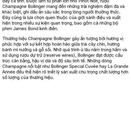
đầy cá tính. Được làm từ phần lớn nho Pinot Noir, rượu
Champagne Bollinger mang đến những trải nghiệm đậm đà và
khác biệt, ghi dấu ấn sâu sắc trong lòng người thưởng thức.
Đây cũng là lựa chọn quen thuộc của giới sành điệu và xuất
hiện trong nhiều sự kiện quan trọng, bao gồm cả những bộ
phim James Bond kinh điển.
Thương hiệu Champagne Bollinger gây ấn tượng bởi hương vị
phức hợp với sự kết hợp hoàn hảo giữa trái cây chín, hương
bánh mì nướng và gỗ sồi. Nhờ quá trình ủ lâu năm trong hầm và
sử dụng rượu dự trữ (reserve wines), Bollinger đạt được cấu
trúc cân bằng, hậu vị dài và độ sâu tinh tế. Những dòng
Champagne nổi bật như Bollinger Special Cuvée hay La Grande
Année đều thể hiện rõ triết lý sản xuất chú trọng chất lượng hơn
số lượng của thương hiệu.