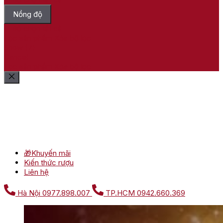
Nồng độ
Bỏ chọn tất cả
Lọc sản phẩm
Xóa bộ lọc
Show
(
7
)
Cancel
Lọc sản phẩm
Xóa bộ lọc
🎁Khuyến mãi
Kiến thức rượu
Liên hệ
Hà Nội
0977.898.007
TP.HCM
0942.660.369