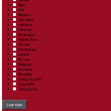
Nga
Anh
Mexico
Việt Nam
Jamaica
Panama
Nicaragua
Puerto Rico
Hà Lan
Dominican
Ireland
Ba Lan
Bulgaria
Romania
Slovakia
Cộng hòa Séc
Thụy Điển
Trung Quốc
Bỏ chọn tất cả
Loại rượu