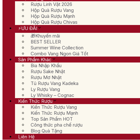
Rượu Linh Vật 2026
Hộp Quà Rượu Vang
Hộp Quà Rượu Mạnh
Hộp Quà Rượu Chivas
⚡ƯU ĐÃI
🎁Khuyến mãi
BEST SELLER
Summer Wine Collection
Combo Vang Ngon Giá Tốt
Sản Phẩm Khác
Bia Nhập Khẩu
Rượu Sake Nhật
Rượu Mơ Nhật
Tủ Rượu Vang Kadeka
Ly Rượu Vang
Ly Whisky – Cognac
Kiến Thức Rượu
Kiến Thức Rượu Vang
Kiến Thức Rượu Mạnh
Top Sản Phẩm HOT
Công thức pha chế rượu
Blog Quà Tặng
Liên Hệ