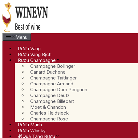
Chuyển
đến
nội
dung
Menu
Rượu Vang
Rượu Vang Bịch
Rượu Champagne
Champagne Bollinger
Canard Duchene
Champagne Taittinger
Champagne Armand
Champagne Dom Perignon
Champagne Deutz
Champagne Billecart
Moet & Chandon
Charles Heidsieck
Champagne Rose
Rượu Mạnh
Rượu Whisky
🎁Quà Tặng Rượu