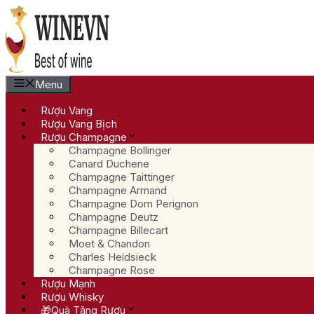
Chuyển
đến
nội
dung
Menu
Rượu Vang
Rượu Vang Bịch
Rượu Champagne
Champagne Bollinger
Canard Duchene
Champagne Taittinger
Champagne Armand
Champagne Dom Perignon
Champagne Deutz
Champagne Billecart
Moet & Chandon
Charles Heidsieck
Champagne Rose
Rượu Mạnh
Rượu Whisky
🎁Quà Tặng Rượu