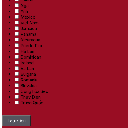
Nga
Anh
Mexico
Việt Nam
Jamaica
Panama
Nicaragua
Puerto Rico
Hà Lan
Dominican
Ireland
Ba Lan
Bulgaria
Romania
Slovakia
Cộng hòa Séc
Thụy Điển
Trung Quốc
Bỏ chọn tất cả
Loại rượu