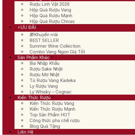
Rượu Linh Vật 2026
Hộp Quà Rượu Vang
Hộp Quà Rượu Mạnh
Hộp Quà Rượu Chivas
⚡ƯU ĐÃI
🎁Khuyến mãi
BEST SELLER
Summer Wine Collection
Combo Vang Ngon Giá Tốt
Sản Phẩm Khác
Bia Nhập Khẩu
Rượu Sake Nhật
Rượu Mơ Nhật
Tủ Rượu Vang Kadeka
Ly Rượu Vang
Ly Whisky – Cognac
Kiến Thức Rượu
Kiến Thức Rượu Vang
Kiến Thức Rượu Mạnh
Top Sản Phẩm HOT
Công thức pha chế rượu
Blog Quà Tặng
Liên Hệ