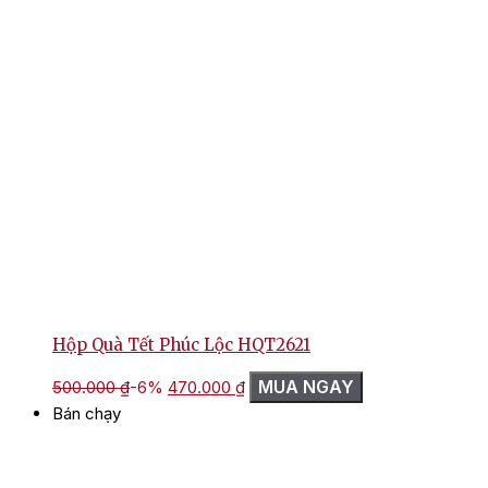
Hộp Quà Tết Phúc Lộc HQT2621
Giá
Giá
MUA NGAY
500.000
₫
-6%
470.000
₫
gốc
hiện
Bán chạy
là:
tại
500.000 ₫.
là:
470.000 ₫.