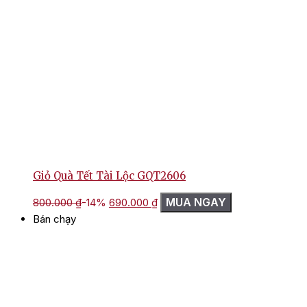
Giỏ Quà Tết Tài Lộc GQT2606
Giá
Giá
MUA NGAY
800.000
₫
-14%
690.000
₫
gốc
hiện
Bán chạy
là:
tại
800.000 ₫.
là:
690.000 ₫.