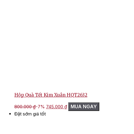
Hộp Quà Tết Kim Xuân HQT2632
Giá
Giá
MUA NGAY
800.000
₫
-7%
745.000
₫
gốc
hiện
Đặt sớm giá tốt
là:
tại
800.000 ₫.
là:
745.000 ₫.