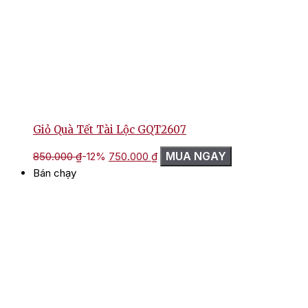
Giỏ Quà Tết Tài Lộc GQT2607
Giá
Giá
MUA NGAY
850.000
₫
-12%
750.000
₫
gốc
hiện
Bán chạy
là:
tại
850.000 ₫.
là:
750.000 ₫.