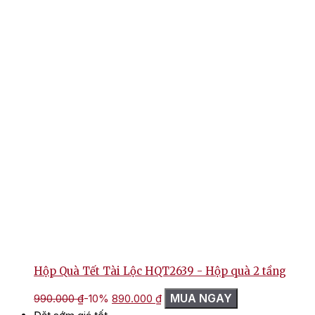
Hộp Quà Tết Tài Lộc HQT2639 - Hộp quà 2 tầng
Giá
Giá
MUA NGAY
990.000
₫
-10%
890.000
₫
gốc
hiện