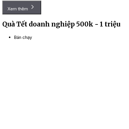
là:
tại
640.000 ₫.
là:
Xem thêm
480.000 ₫.
Quà Tết doanh nghiệp 500k - 1 triệu
Bán chạy