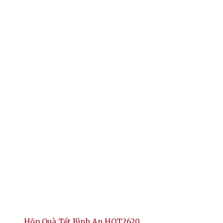
Hộp Quà Tết Bình An HQT2620