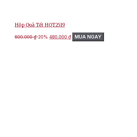
Hộp Quà Tết HQT2519
Giá
Giá
MUA NGAY
600.000
₫
-20%
480.000
₫
gốc
hiện
là:
tại
600.000 ₫.
là:
480.000 ₫.