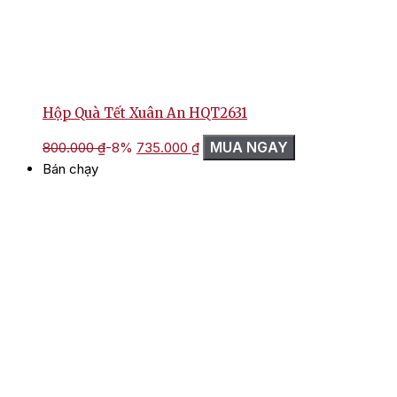
Hộp Quà Tết Xuân An HQT2631
Giá
Giá
MUA NGAY
800.000
₫
-8%
735.000
₫
gốc
hiện
Bán chạy
là:
tại
800.000 ₫.
là:
735.000 ₫.