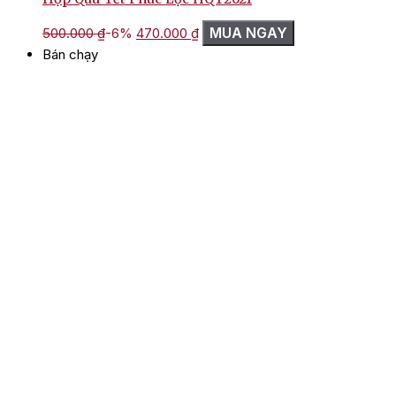
Giá
Giá
MUA NGAY
500.000
₫
-6%
470.000
₫
gốc
hiện
Bán chạy
là:
tại
500.000 ₫.
là:
470.000 ₫.