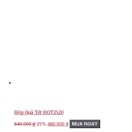
Hộp Quà Tết HQT2520
Giá
Giá
MUA NGAY
640.000
₫
-25%
480.000
₫
gốc
hiện