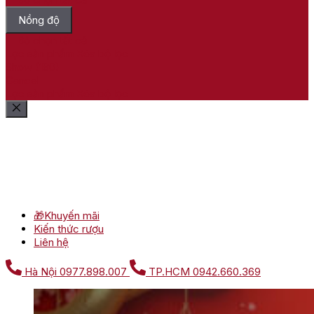
Nồng độ
Bỏ chọn tất cả
Lọc sản phẩm
Xóa bộ lọc
Show
(
180
)
Cancel
Lọc sản phẩm
Xóa bộ lọc
🎁Khuyến mãi
Kiến thức rượu
Liên hệ
Hà Nội
0977.898.007
TP.HCM
0942.660.369