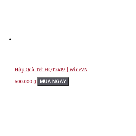
Hộp Quà Tết HQT2419 | WineVN
MUA NGAY
500.000
₫