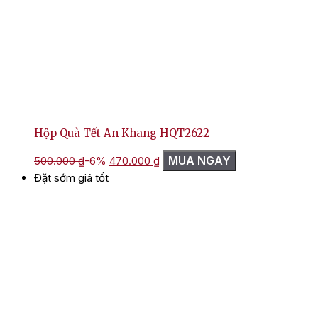
Hộp Quà Tết An Khang HQT2622
Giá
Giá
MUA NGAY
500.000
₫
-6%
470.000
₫
gốc
hiện
Đặt sớm giá tốt
là:
tại
500.000 ₫.
là:
470.000 ₫.