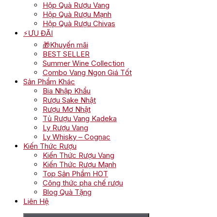
Hộp Quà Rượu Vang
Hộp Quà Rượu Mạnh
Hộp Quà Rượu Chivas
⚡ƯU ĐÃI
🎁Khuyến mãi
BEST SELLER
Summer Wine Collection
Combo Vang Ngon Giá Tốt
Sản Phẩm Khác
Bia Nhập Khẩu
Rượu Sake Nhật
Rượu Mơ Nhật
Tủ Rượu Vang Kadeka
Ly Rượu Vang
Ly Whisky – Cognac
Kiến Thức Rượu
Kiến Thức Rượu Vang
Kiến Thức Rượu Mạnh
Top Sản Phẩm HOT
Công thức pha chế rượu
Blog Quà Tặng
Liên Hệ