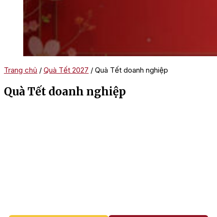
Trang chủ
/
Quà Tết 2027
/ Quà Tết doanh nghiệp
Quà Tết doanh nghiệp
Quà Tết doanh nghiệp 2027 là món quà tri ân ý nghĩa, thể hiện
sự trân trọng và lời chúc tốt đẹp mà doanh nghiệp gửi đến
khách hàng, đối tác trong dịp Tết Nguyên Đán.
⭐ Tư vấn và set up theo ngân sách
⭐ Hỗ trợ logo doanh nghiệp
⭐ Giao hàng toàn quốc - Freeship nội thành
⭐ Xuất hóa đơn VAT đầy đủ