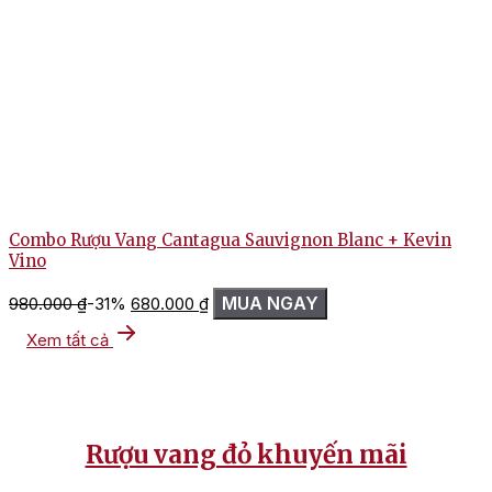
Combo Rượu Vang Cantagua Sauvignon Blanc + Kevin
Vino
Giá
Giá
MUA NGAY
980.000
₫
-31%
680.000
₫
gốc
hiện
là:
tại
Xem tất cả
980.000 ₫.
là:
680.000 ₫.
Rượu vang đỏ khuyến mãi