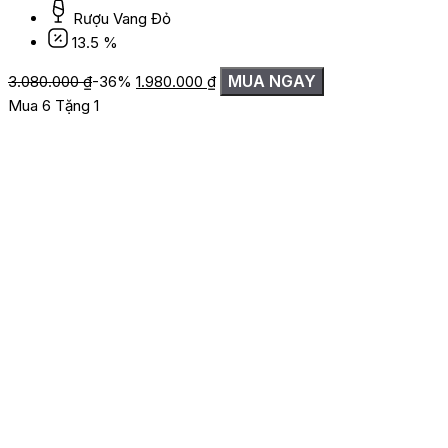
Rượu Vang Đỏ
13.5 %
Giá
Giá
MUA NGAY
3.080.000
₫
-36%
1.980.000
₫
gốc
hiện
Mua 6 Tặng 1
là:
tại
3.080.000 ₫.
là:
1.980.000 ₫.