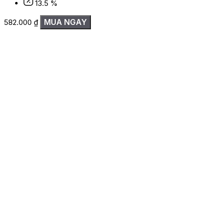
13.5 %
MUA NGAY
582.000
₫