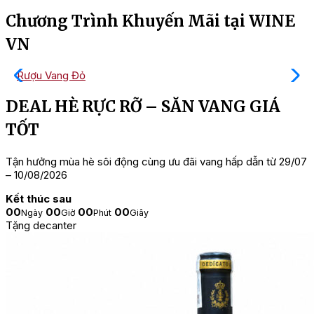
Chương Trình Khuyến Mãi tại WINE
VN
Rượu Vang Đỏ
DEAL HÈ RỰC RỠ – SĂN VANG GIÁ
TỐT
Tận hưởng mùa hè sôi động cùng ưu đãi vang hấp dẫn từ 29/07
– 10/08/2026
Kết thúc sau
00
00
00
00
Ngày
Giờ
Phút
Giây
Tặng decanter