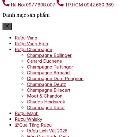
Hà Nội
0977.898.007
TP.HCM
0942.660.369
Danh mục sản phẩm
Rượu Vang
Rượu Vang Bịch
Rượu Champagne
Champagne Bollinger
Canard Duchene
Champagne Taittinger
Champagne Armand
Champagne Dom Perignon
Champagne Deutz
Champagne Billecart
Moet & Chandon
Charles Heidsieck
Champagne Rose
Rượu Mạnh
Rượu Whisky
🎁Quà Tặng Rượu
Rượu Linh Vật 2026
Hộp Quà Rượu Vang