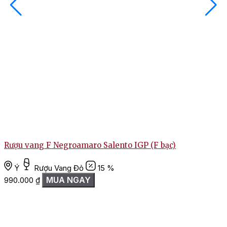
Rượu vang F Negroamaro Salento IGP (F bạc)
R
Ý
Rượu Vang Đỏ
15 %
MUA NGAY
990.000
₫
1