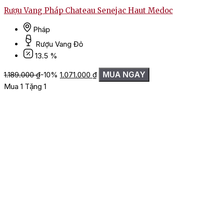
Rượu Vang Pháp Chateau Senejac Haut Medoc
Pháp
Rượu Vang Đỏ
13.5 %
Giá
Giá
MUA NGAY
1.189.000
₫
-10%
1.071.000
₫
gốc
hiện
Mua 1 Tặng 1
là:
tại
1.189.000 ₫.
là:
1.071.000 ₫.