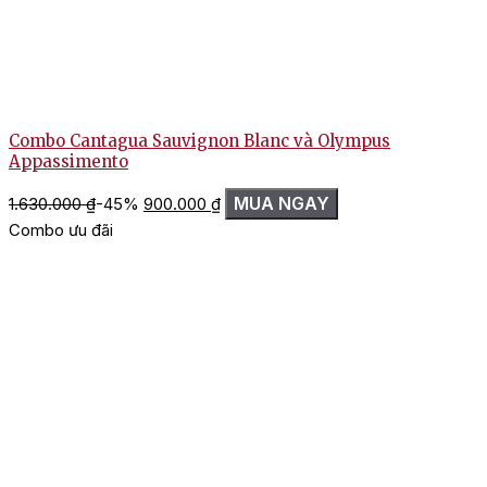
Combo Cantagua Sauvignon Blanc và Olympus
Appassimento
Giá
Giá
MUA NGAY
1.630.000
₫
-45%
900.000
₫
gốc
hiện
Combo ưu đãi
là:
tại
1.630.000 ₫.
là:
900.000 ₫.