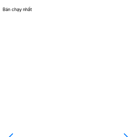
Bán chạy nhất
M