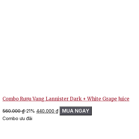
Combo Rượu Vang Lannister Dark + White Grape Juice
Giá
Giá
MUA NGAY
560.000
₫
-21%
440.000
₫
gốc
hiện
Combo ưu đãi
là:
tại
560.000 ₫.
là:
440.000 ₫.