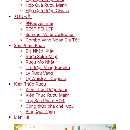
Hộp Quà Rượu Mạnh
Hộp Quà Rượu Chivas
⚡ƯU ĐÃI
🎁Khuyến mãi
BEST SELLER
Summer Wine Collection
Combo Vang Ngon Giá Tốt
Sản Phẩm Khác
Bia Nhập Khẩu
Rượu Sake Nhật
Rượu Mơ Nhật
Tủ Rượu Vang Kadeka
Ly Rượu Vang
Ly Whisky – Cognac
Kiến Thức Rượu
Kiến Thức Rượu Vang
Kiến Thức Rượu Mạnh
Top Sản Phẩm HOT
Công thức pha chế rượu
Blog Quà Tặng
Liên Hệ