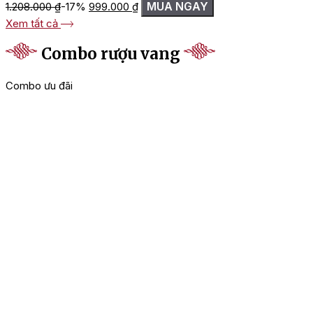
Giá
Giá
MUA NGAY
1.208.000
₫
-17%
999.000
₫
gốc
hiện
Xem tất cả
là:
tại
1.208.000 ₫.
là:
Combo rượu vang
999.000 ₫.
Combo ưu đãi