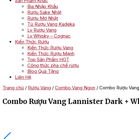
Sản Phẩm Khác
Bia Nhập Khẩu
Rượu Sake Nhật
Rượu Mơ Nhật
Tủ Rượu Vang Kadeka
Ly Rượu Vang
Ly Whisky – Cognac
Kiến Thức Rượu
Kiến Thức Rượu Vang
Kiến Thức Rượu Mạnh
Top Sản Phẩm HOT
Công thức pha chế rượu
Blog Quà Tặng
Liên Hệ
Trang chủ
/
Rượu Vang
/
Combo Vang Ngon
/ Combo Rượu Vang 
Combo Rượu Vang Lannister Dark + Wh