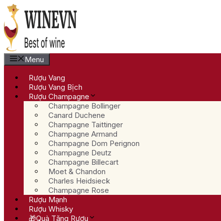
Chuyển
đến
nội
dung
Menu
Rượu Vang
Rượu Vang Bịch
Rượu Champagne
Champagne Bollinger
Canard Duchene
Champagne Taittinger
Champagne Armand
Champagne Dom Perignon
Champagne Deutz
Champagne Billecart
Moet & Chandon
Charles Heidsieck
Champagne Rose
Rượu Mạnh
Rượu Whisky
🎁Quà Tặng Rượu