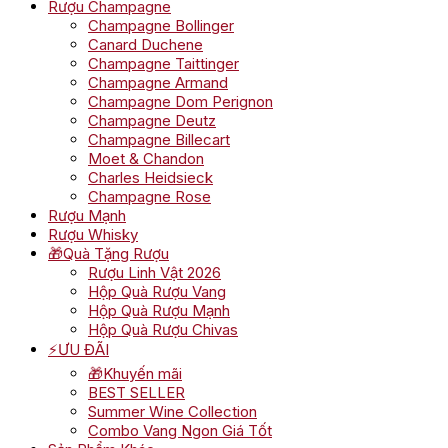
Rượu Champagne
Champagne Bollinger
Canard Duchene
Champagne Taittinger
Champagne Armand
Champagne Dom Perignon
Champagne Deutz
Champagne Billecart
Moet & Chandon
Charles Heidsieck
Champagne Rose
Rượu Mạnh
Rượu Whisky
🎁Quà Tặng Rượu
Rượu Linh Vật 2026
Hộp Quà Rượu Vang
Hộp Quà Rượu Mạnh
Hộp Quà Rượu Chivas
⚡ƯU ĐÃI
🎁Khuyến mãi
BEST SELLER
Summer Wine Collection
Combo Vang Ngon Giá Tốt