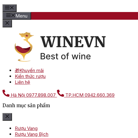
Menu
🎁Khuyến mãi
Kiến thức rượu
Liên hệ
Hà Nội
0977.898.007
TP.HCM
0942.660.369
Danh mục sản phẩm
Rượu Vang
Rượu Vang Bịch