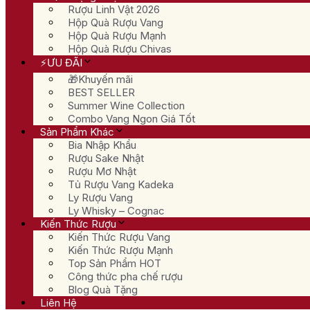
Rượu Linh Vật 2026
Hộp Quà Rượu Vang
Hộp Quà Rượu Mạnh
Hộp Quà Rượu Chivas
⚡ƯU ĐÃI
🎁Khuyến mãi
BEST SELLER
Summer Wine Collection
Combo Vang Ngon Giá Tốt
Sản Phẩm Khác
Bia Nhập Khẩu
Rượu Sake Nhật
Rượu Mơ Nhật
Tủ Rượu Vang Kadeka
Ly Rượu Vang
Ly Whisky – Cognac
Kiến Thức Rượu
Kiến Thức Rượu Vang
Kiến Thức Rượu Mạnh
Top Sản Phẩm HOT
Công thức pha chế rượu
Blog Quà Tặng
Liên Hệ