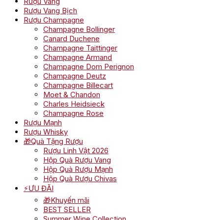
Rượu Vang
Rượu Vang Bịch
Rượu Champagne
Champagne Bollinger
Canard Duchene
Champagne Taittinger
Champagne Armand
Champagne Dom Perignon
Champagne Deutz
Champagne Billecart
Moet & Chandon
Charles Heidsieck
Champagne Rose
Rượu Mạnh
Rượu Whisky
🎁Quà Tặng Rượu
Rượu Linh Vật 2026
Hộp Quà Rượu Vang
Hộp Quà Rượu Mạnh
Hộp Quà Rượu Chivas
⚡ƯU ĐÃI
🎁Khuyến mãi
BEST SELLER
Summer Wine Collection