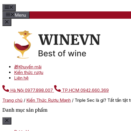
Menu
🎁Khuyến mãi
Kiến thức rượu
Liên hệ
Hà Nội
0977.898.007
TP.HCM
0942.660.369
Trang chủ
/
Kiến Thức Rượu Mạnh
/
Triple Sec là gì? Tất tần tật
Danh mục sản phẩm