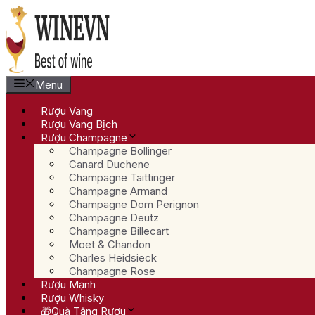
Chuyển
đến
nội
dung
Menu
Rượu Vang
Rượu Vang Bịch
Rượu Champagne
Champagne Bollinger
Canard Duchene
Champagne Taittinger
Champagne Armand
Champagne Dom Perignon
Champagne Deutz
Champagne Billecart
Moet & Chandon
Charles Heidsieck
Champagne Rose
Rượu Mạnh
Rượu Whisky
🎁Quà Tặng Rượu