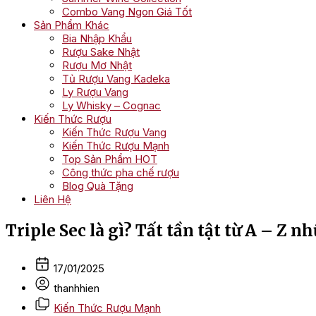
Combo Vang Ngon Giá Tốt
Sản Phẩm Khác
Bia Nhập Khẩu
Rượu Sake Nhật
Rượu Mơ Nhật
Tủ Rượu Vang Kadeka
Ly Rượu Vang
Ly Whisky – Cognac
Kiến Thức Rượu
Kiến Thức Rượu Vang
Kiến Thức Rượu Mạnh
Top Sản Phẩm HOT
Công thức pha chế rượu
Blog Quà Tặng
Liên Hệ
Triple Sec là gì? Tất tần tật từ A – Z n
17/01/2025
thanhhien
Kiến Thức Rượu Mạnh