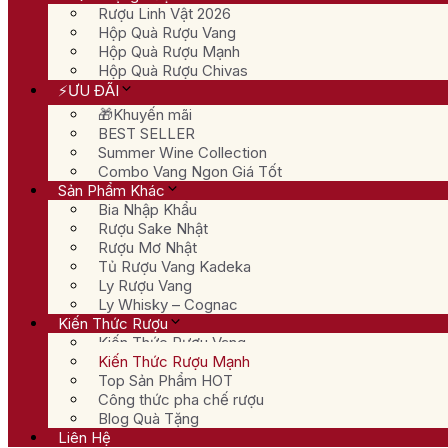
Rượu Linh Vật 2026
Hộp Quà Rượu Vang
Hộp Quà Rượu Mạnh
Hộp Quà Rượu Chivas
⚡ƯU ĐÃI
🎁Khuyến mãi
BEST SELLER
Summer Wine Collection
Combo Vang Ngon Giá Tốt
Sản Phẩm Khác
Bia Nhập Khẩu
Rượu Sake Nhật
Rượu Mơ Nhật
Tủ Rượu Vang Kadeka
Ly Rượu Vang
Ly Whisky – Cognac
Kiến Thức Rượu
Kiến Thức Rượu Vang
Kiến Thức Rượu Mạnh
Top Sản Phẩm HOT
Công thức pha chế rượu
Blog Quà Tặng
Liên Hệ