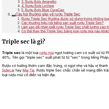
3. Rượu Bols Amaretto
4. Rượu Bols Lychee
5. Rượu Bols Blue CuraCao
Câu hỏi thường gặp về rượu Triple Sec
Rượu Triple Sec thường được sử dụng trong những loại
Các thương hiệu nổi tiếng sản xuất rượu Triple Sec?
Làm sao để nhận biết rượu Triple Sec chất lượng cao tr
Có thể thay thế Triple Sec bằng loại rượu mùi nào khá
Triple sec là gì?
Triple sec
là một loại
rượu mùi
ngọt hương cam có xuất xứ từ Ph
40%. Tên gọi “triple sec” xuất phát từ từ “sec” trong tiếng Pháp,
Rượu có hương thơm cam đặc trưng, vị ngọt nhẹ và hậu vị than
Sidecar
hay
Mai Tai
. Rượu triple Sec chắc chắn sẽ mang đến trải
loại rượu mùi cổ điển và hiện đại.