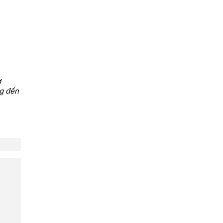
ờ
ng đến