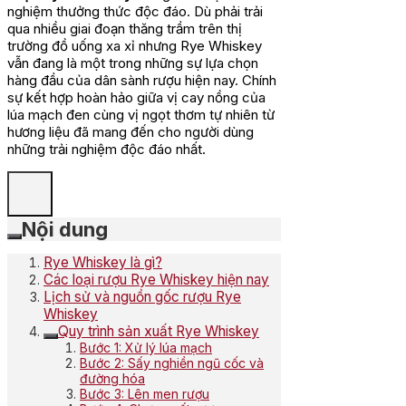
nghiệm thưởng thức độc đáo. Dù phải trải
qua nhiều giai đoạn thăng trầm trên thị
trường đồ uống xa xỉ nhưng Rye Whiskey
vẫn đang là một trong những sự lựa chọn
hàng đầu của dân sành rượu hiện nay. Chính
sự kết hợp hoàn hảo giữa vị cay nồng của
lúa mạch đen cùng vị ngọt thơm tự nhiên từ
hương liệu đã mang đến cho người dùng
những trải nghiệm độc đáo nhất.
Nội dung
Rye Whiskey là gì?
Các loại rượu Rye Whiskey hiện nay
Lịch sử và nguồn gốc rượu Rye
Whiskey
Quy trình sản xuất Rye Whiskey
Bước 1: Xử lý lúa mạch
Bước 2: Sấy nghiền ngũ cốc và
đường hóa
Bước 3: Lên men rượu