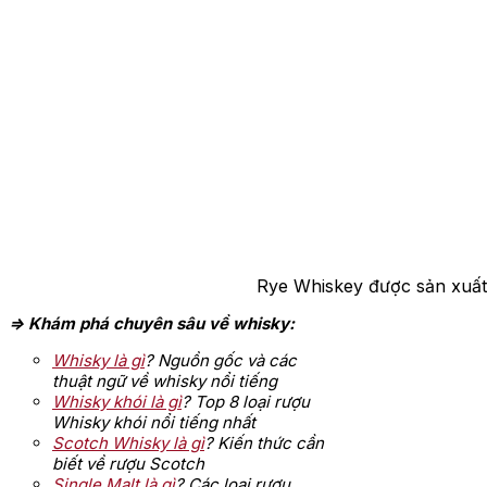
Rye Whiskey được sản xuất
=> Khám phá chuyên sâu về whisky:
Whisky là gì
? Nguồn gốc và các
thuật ngữ về whisky nổi tiếng
Whisky khói là gì
? Top 8 loại rượu
Whisky khói nổi tiếng nhất
Scotch Whisky là gì
? Kiến thức cần
biết về rượu Scotch
Single Malt là gì
? Các loại rượu