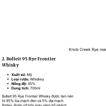
Knob Creek Rye man
2. Bulleit 95 Rye Frontier
Whisky
Xuất xứ:
Mỹ
Loại rượu:
Whiskey
Nồng độ:
45%
Dung tích:
700ml
Bulleit 95 Rye Frontier Whisky được làm nên
từ 95% lúa mạch đen và 5% đại mạch
Barley. Rượu sở hữu màu vàng hổ phách