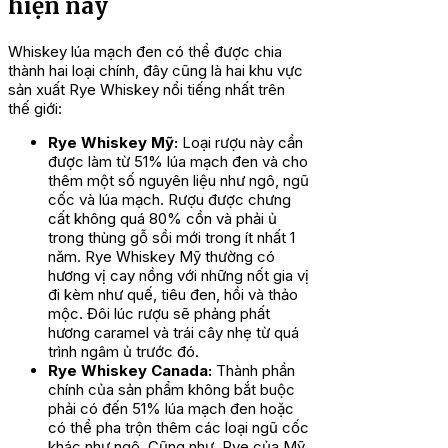
hiện nay
Whiskey lúa mạch đen có thể được chia
thành hai loại chính, đây cũng là hai khu vực
sản xuất Rye Whiskey nổi tiếng nhất trên
thế giới:
Rye Whiskey Mỹ:
Loại rượu này cần
được làm từ 51% lúa mạch đen và cho
thêm một số nguyên liệu như ngô, ngũ
cốc và lúa mạch. Rượu được chưng
cất không quá 80% cồn và phải ủ
trong thùng gỗ sồi mới trong ít nhất 1
năm. Rye Whiskey Mỹ thường có
hương vị cay nồng với những nốt gia vị
đi kèm như quế, tiêu đen, hồi và thảo
mộc. Đôi lúc rượu sẽ phảng phất
hương caramel và trái cây nhẹ từ quá
trình ngâm ủ trước đó.
Rye Whiskey Canada:
Thành phần
chính của sản phẩm không bắt buộc
phải có đến 51% lúa mạch đen hoặc
có thể pha trộn thêm các loại ngũ cốc
khác như ngô. Cũng như Rye của Mỹ,