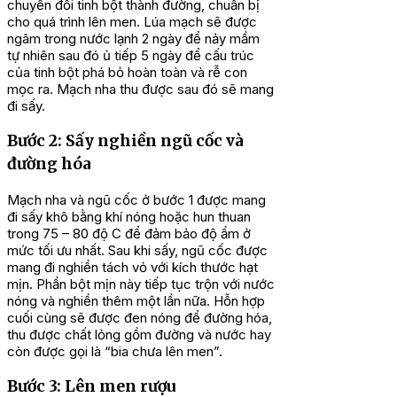
chuyển đổi tinh bột thành đường, chuẩn bị
cho quá trình lên men. Lúa mạch sẽ được
ngâm trong nước lạnh 2 ngày để nảy mầm
tự nhiên sau đó ủ tiếp 5 ngày để cấu trúc
của tinh bột phá bỏ hoàn toàn và rễ con
mọc ra. Mạch nha thu được sau đó sẽ mang
đi sấy.
Bước 2: Sấy nghiền ngũ cốc và
đường hóa
Mạch nha và ngũ cốc ở bước 1 được mang
đi sấy khô bằng khí nóng hoặc hun thuan
trong 75 – 80 độ C để đảm bảo độ ẩm ở
mức tối ưu nhất. Sau khi sấy, ngũ cốc được
mang đi nghiền tách vỏ với kích thước hạt
mịn. Phần bột mịn này tiếp tục trộn với nước
nóng và nghiền thêm một lần nữa. Hỗn hợp
cuối cùng sẽ được đen nóng để đường hóa,
thu được chất lỏng gồm đường và nước hay
còn được gọi là “bia chưa lên men”.
Bước 3: Lên men rượu