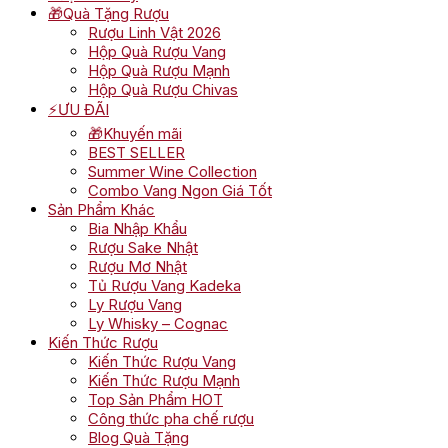
🎁Quà Tặng Rượu
Rượu Linh Vật 2026
Hộp Quà Rượu Vang
Hộp Quà Rượu Mạnh
Hộp Quà Rượu Chivas
⚡ƯU ĐÃI
🎁Khuyến mãi
BEST SELLER
Summer Wine Collection
Combo Vang Ngon Giá Tốt
Sản Phẩm Khác
Bia Nhập Khẩu
Rượu Sake Nhật
Rượu Mơ Nhật
Tủ Rượu Vang Kadeka
Ly Rượu Vang
Ly Whisky – Cognac
Kiến Thức Rượu
Kiến Thức Rượu Vang
Kiến Thức Rượu Mạnh
Top Sản Phẩm HOT
Công thức pha chế rượu
Blog Quà Tặng