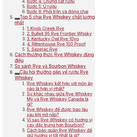
Bước 4: Chưng cất rượu
Bước 5: Ủ rượu
Bước 6: Phối trộn và đóng chai
Top 5 chai Rye Whiskey chất lượng
nhất
1. Knob Creek Rye
2. Bulleit 95 Rye Frontier Whisky
3. Kentucky Owl Rye 10yo
4. Rittenhouse Rye 100 Proof
5. Sazerac Rye
Cách thưởng thức Rye Whiskey đúng
điệu
So sánh Rye và Bourbon Whiskey
Câu hỏi thường gặp về rượu Rye
Whiskey
Rye Whiskey kết hợp với món ăn
nào là hợp vị nhất?
Sự khác nhau giữa Rye Whiskey
Mỹ và Rye Whiskey Canada là
gì?
Rye Whiskey để được bao lâu
sau khi mở nắp?
Vì sao Rye Whiskey có hương vị
cay đặc trưng hơn Bourbon?
Cách bảo quản Rye Whiskey để
giữ hương vị tốt nhất là gì?