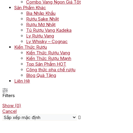
Combo Vang Ngon Giá Tốt
Sản Phẩm Khác
Bia Nhập Khẩu
Rượu Sake Nhật
Rượu Mơ Nhật
Tủ Rượu Vang Kadeka
Ly Rượu Vang
Ly Whisky – Cognac
Kiến Thức Rượu
Kiến Thức Rượu Vang
Kiến Thức Rượu Mạnh
Top Sản Phẩm HOT
Công thức pha chế rượu
Blog Quà Tặng
Liên Hệ
Filters
Show
(
0
)
Cancel