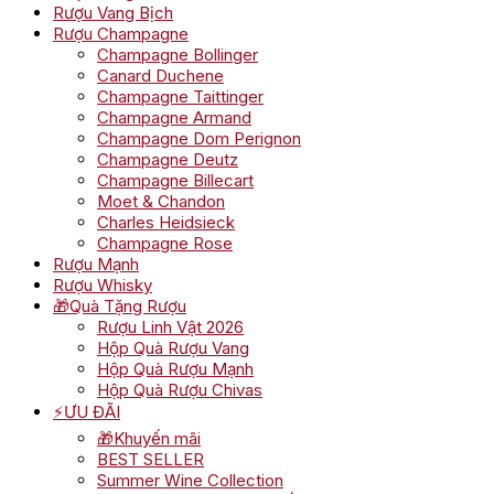
Rượu Vang Bịch
Rượu Champagne
Champagne Bollinger
Canard Duchene
Champagne Taittinger
Champagne Armand
Champagne Dom Perignon
Champagne Deutz
Champagne Billecart
Moet & Chandon
Charles Heidsieck
Champagne Rose
Rượu Mạnh
Rượu Whisky
🎁Quà Tặng Rượu
Rượu Linh Vật 2026
Hộp Quà Rượu Vang
Hộp Quà Rượu Mạnh
Hộp Quà Rượu Chivas
⚡ƯU ĐÃI
🎁Khuyến mãi
BEST SELLER
Summer Wine Collection