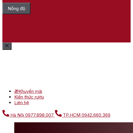
Nồng độ
Bỏ chọn tất cả
Lọc sản phẩm
Xóa bộ lọc
Show
(
21
)
Cancel
Lọc sản phẩm
Xóa bộ lọc
🎁Khuyến mãi
Kiến thức rượu
Liên hệ
Hà Nội
0977.898.007
TP.HCM
0942.660.369