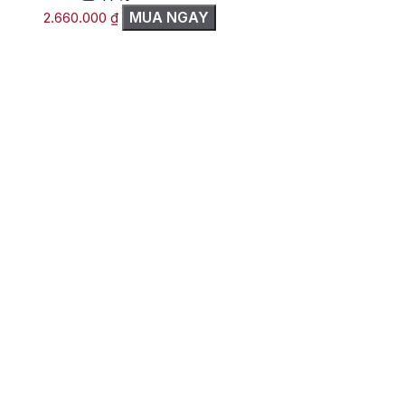
MUA NGAY
2.660.000
₫