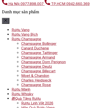
Hà Nội
0977.898.007
TP.HCM
0942.660.369
Danh mục sản phẩm
Rượu Vang
Rượu Vang Bịch
Rượu Champagne
Champagne Bollinger
Canard Duchene
Champagne Taittinger
Champagne Armand
Champagne Dom Perignon
Champagne Deutz
Champagne Billecart
Moet & Chandon
Charles Heidsieck
Champagne Rose
Rượu Mạnh
Rượu Whisky
🎁Quà Tặng Rượu
Rượu Linh Vật 2026
Hộp Quà Rượu Vang