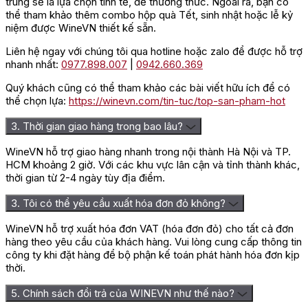
trung sẽ là lựa chọn tinh tế, dễ thưởng thức. Ngoài ra, bạn có
thể tham khảo thêm combo hộp quà Tết, sinh nhật hoặc lễ kỷ
niệm được WineVN thiết kế sẵn.
Liên hệ ngay với chúng tôi qua hotline hoặc zalo để được hỗ trợ
nhanh nhất:
0977.898.007
|
0942.660.369
Quý khách cũng có thể tham khảo các bài viết hữu ích để có
thể chọn lựa:
https://winevn.com/tin-tuc/top-san-pham-hot
3. Thời gian giao hàng trong bao lâu?
WineVN hỗ trợ giao hàng nhanh trong nội thành Hà Nội và TP.
HCM khoảng 2 giờ. Với các khu vực lân cận và tỉnh thành khác,
thời gian từ 2-4 ngày tùy địa điểm.
3. Tôi có thể yêu cầu xuất hóa đơn đỏ không?
WineVN hỗ trợ xuất hóa đơn VAT (hóa đơn đỏ) cho tất cả đơn
hàng theo yêu cầu của khách hàng. Vui lòng cung cấp thông tin
công ty khi đặt hàng để bộ phận kế toán phát hành hóa đơn kịp
thời.
5. Chính sách đổi trả của WINEVN như thế nào?