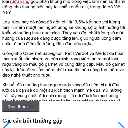
loại
rượu vang
góp phần không nhỏ trong việc làm nên sự thành
công cho thương hiệu này tại nhiều quốc gia, trong đó có Việt
Nam.
Loại rượu này có nồng độ cồn chỉ là 13,5% kết hợp với lượng
tannin mềm mượt nên người uống sẽ không sợ bị ảnh hưởng tới
khẩu vị thưởng thức của mình. Thay vào đó, chất lượng và mùi
hương của rượu sẽ càng được tăng lên, giúp người uống cảm
nhận rõ hơn điểm ấn tượng, độc đáo của rượu.
Giống nho Cabernet Sauvignon, Petit Verdot và Merlot đã hoàn
thành xuất sắc nhiệm vụ của mình trong việc tạo ra một loại
rượu vang có màu đỏ garnet vô cùng đẳng cấp. Màu đỏ garnet
này lại được điểm lẫn thêm chút màu tím nên càng tôn thêm vẻ
đẹp nghệ thuật cho rượu.
Khi bắt đầu thưởng thức ngụm rượu vang đầu tiên thì nơi đầu
lưỡi của bạn sẽ có một sự kích thích mạnh mẽ của mùi hương
trái cây vùng nhiệt đới chín mọng. Từ nơi đầu lưỡi mùi hương
này sẽ nhanh chóng lan tỏa ra khắp vòm miệng và làm cho vị
Xem thêm
giác của bạn dường như cũng trở nên ngọt ngào, đầy đậm đà.
Mùi hương này sẽ lưu luyến ở vòm miệng rồi nhẹ nhàng trôi
Các câu hỏi thường gặp
xuống phía dưới cổ họng để tạo nên một trải nghiệm mới lạ với
mùi hương đặc trưng của gỗ sồi kết hợp với mùi của than chì,