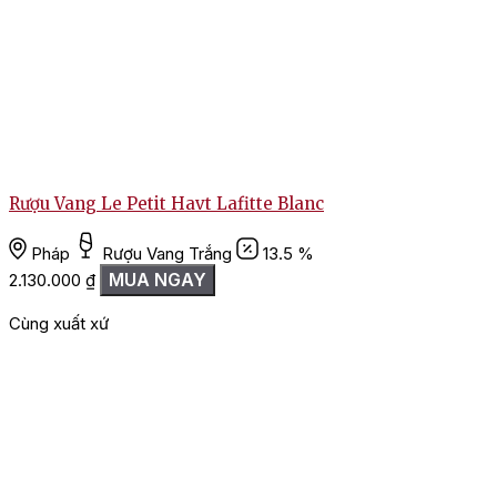
Rượu Vang Le Petit Havt Lafitte Blanc
Pháp
Rượu Vang Trắng
13.5 %
MUA NGAY
1
2.130.000
₫
Cùng xuất xứ