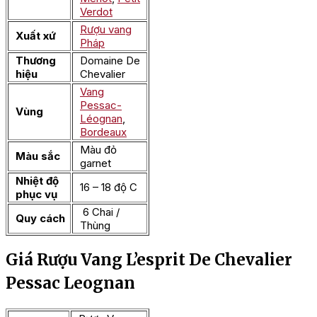
Verdot
Rượu vang
Xuất xứ
Pháp
Thương
Domaine De
hiệu
Chevalier
Vang
Pessac-
Vùng
Léognan
,
Bordeaux
Màu đỏ
Màu sắc
garnet
Nhiệt độ
16 – 18 độ C
phục vụ
6 Chai /
Quy cách
Thùng
Giá Rượu Vang L’esprit De Chevalier
Pessac Leognan