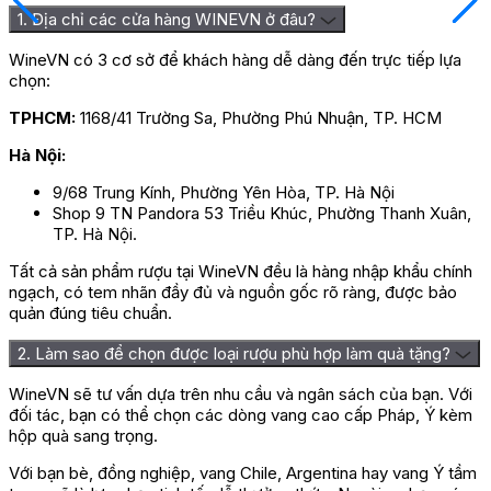
khoáng và có sự cay cay của ớt ngọt. Bạn sẽ cảm thấy vô
1. Địa chỉ các cửa hàng WINEVN ở đâu?
cùng thích thú với mùi hương lạ lẫm này nơi cổ họng.
WineVN có 3 cơ sở để khách hàng dễ dàng đến trực tiếp lựa
Đánh giá
chọn:
Chưa có đánh giá nào.
TPHCM:
1168/41 Trường Sa, Phường Phú Nhuận, TP. HCM
Hãy là người đầu tiên nhận xét “Rượu Vang L’esprit De
Hà Nội:
Chevalier Pessac Leognan”
9/68 Trung Kính, Phường Yên Hòa, TP. Hà Nội
Bạn phải
đăng nhập
để gửi đánh giá.
Shop 9 TN Pandora 53 Triều Khúc, Phường Thanh Xuân,
TP. Hà Nội.
Tất cả sản phẩm rượu tại WineVN đều là hàng nhập khẩu chính
ngạch, có tem nhãn đầy đủ và nguồn gốc rõ ràng, được bảo
quản đúng tiêu chuẩn.
2. Làm sao để chọn được loại rượu phù hợp làm quà tặng?
WineVN sẽ tư vấn dựa trên nhu cầu và ngân sách của bạn. Với
đối tác, bạn có thể chọn các dòng vang cao cấp Pháp, Ý kèm
hộp quà sang trọng.
Với bạn bè, đồng nghiệp, vang Chile, Argentina hay vang Ý tầm