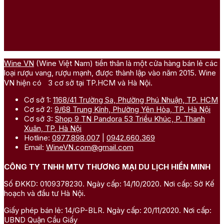
Wine VN
(Wine Việt Nam) tiền thân là một cửa hàng bán lẻ các
loại rượu vang, rượu mạnh, được thành lập vào năm 2015. Wine
VN hiện có 3 cơ sở tại TP.HCM và Hà Nội.
Cơ sở 1:
1168/41 Trường Sa, Phường Phú Nhuận, TP. HCM
Cơ sở 2:
9/68 Trung Kính, Phường Yên Hòa, TP. Hà Nội
Cơ sở 3:
Shop 9 TN Pandora 53 Triều Khúc, P. Thanh
Xuân, TP. Hà Nội
Hotline:
0977.898.007
|
0942.660.369
Email:
WineVN.com@gmail.com
CÔNG TY TNHH MTV THƯƠNG MẠI DU LỊCH HIỀN MINH
Số ĐKKD: 0109378230. Ngày cấp: 14/10/2020. Nơi cấp: Sở Kế
hoạch và đầu tư Hà Nội.
Giấy phép bán lẻ: 14/GP-BLR. Ngày cấp: 20/11/2020. Nơi cấp:
UBND Quận Cầu Giấy