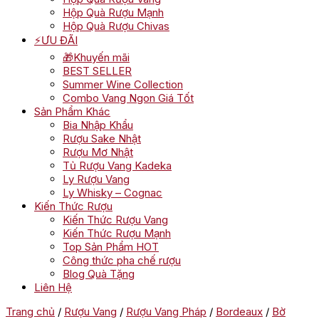
Hộp Quà Rượu Mạnh
Hộp Quà Rượu Chivas
⚡ƯU ĐÃI
🎁Khuyến mãi
BEST SELLER
Summer Wine Collection
Combo Vang Ngon Giá Tốt
Sản Phẩm Khác
Bia Nhập Khẩu
Rượu Sake Nhật
Rượu Mơ Nhật
Tủ Rượu Vang Kadeka
Ly Rượu Vang
Ly Whisky – Cognac
Kiến Thức Rượu
Kiến Thức Rượu Vang
Kiến Thức Rượu Mạnh
Top Sản Phẩm HOT
Công thức pha chế rượu
Blog Quà Tặng
Liên Hệ
Trang chủ
/
Rượu Vang
/
Rượu Vang Pháp
/
Bordeaux
/
Bờ