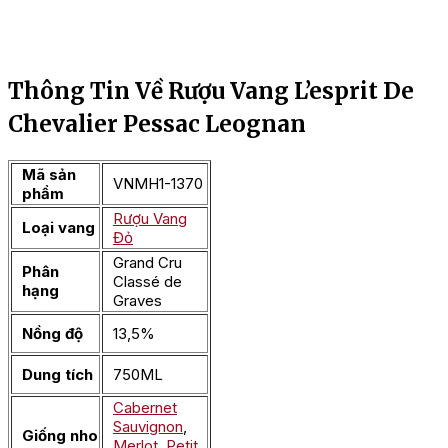
Thông Tin Về Rượu Vang L’esprit De
Chevalier Pessac Leognan
Mã sản
VNMH1-1370
phẩm
Rượu Vang
Loại vang
Đỏ
Grand Cru
Phân
Classé de
hạng
Graves
Nồng độ
13,5%
Dung tích
750ML
Cabernet
Sauvignon
,
Giống nho
Merlot
,
Petit