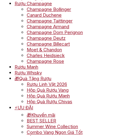
Rượu Champagne
Champagne Bollinger
Canard Duchene
Champagne Taittinger
Champagne Armand
Champagne Dom Perignon
Champagne Deutz
Champagne Billecart
Moet & Chandon
Charles Heidsieck
Champagne Rose
Rượu Mạnh
Rượu Whisky
🎁Quà Tặng Rượu
Rượu Linh Vật 2026
Hộp Quà Rượu Vang
Hộp Quà Rượu Mạnh
Hộp Quà Rượu Chivas
⚡ƯU ĐÃI
🎁Khuyến mãi
BEST SELLER
Summer Wine Collection
Combo Vang Ngon Giá Tốt