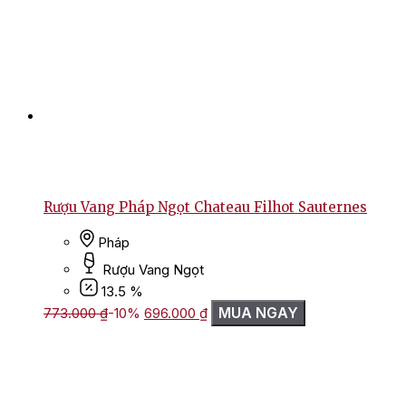
Rượu Vang Pháp Ngọt Chateau Filhot Sauternes
Pháp
Rượu Vang Ngọt
13.5 %
Giá
Giá
MUA NGAY
773.000
₫
-10%
696.000
₫
gốc
hiện
là:
tại
773.000 ₫.
là:
696.000 ₫.