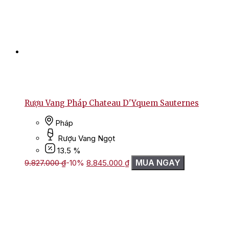
Rượu Vang Pháp Chateau D'Yquem Sauternes
Pháp
Rượu Vang Ngọt
13.5 %
Giá
Giá
MUA NGAY
9.827.000
₫
-10%
8.845.000
₫
gốc
hiện
là:
tại
9.827.000 ₫.
là:
8.845.000 ₫.