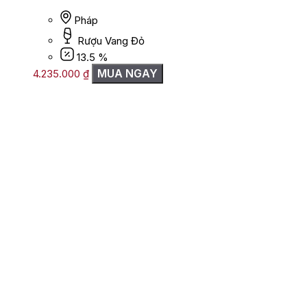
Pháp
Rượu Vang Đỏ
13.5 %
MUA NGAY
4.235.000
₫