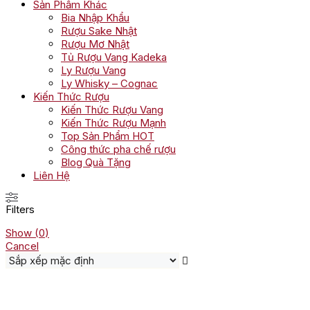
Sản Phẩm Khác
Bia Nhập Khẩu
Rượu Sake Nhật
Rượu Mơ Nhật
Tủ Rượu Vang Kadeka
Ly Rượu Vang
Ly Whisky – Cognac
Kiến Thức Rượu
Kiến Thức Rượu Vang
Kiến Thức Rượu Mạnh
Top Sản Phẩm HOT
Công thức pha chế rượu
Blog Quà Tặng
Liên Hệ
Filters
Show
(
0
)
Cancel