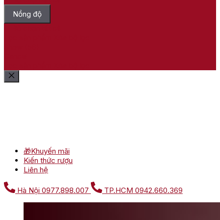
Nồng độ
Bỏ chọn tất cả
Lọc sản phẩm
Xóa bộ lọc
Show
(
56
)
Cancel
Lọc sản phẩm
Xóa bộ lọc
🎁Khuyến mãi
Kiến thức rượu
Liên hệ
Hà Nội
0977.898.007
TP.HCM
0942.660.369