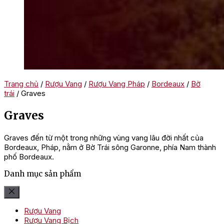
Trang chủ
/
Rượu Vang
/
Rượu Vang Pháp
/
Bordeaux
/
Bờ
trái
/ Graves
Graves
Graves đến từ một trong những vùng vang lâu đời nhất của
Bordeaux, Pháp, nằm ở Bờ Trái sông Garonne, phía Nam thành
phố Bordeaux.
Danh mục sản phẩm
Rượu Vang
Rượu Vang Bịch