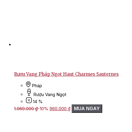
Rượu Vang Pháp Ngọt Haut Charmes Sauternes
Pháp
Rượu Vang Ngọt
14 %
Giá
Giá
MUA NGAY
1.069.000
₫
-10%
960.000
₫
gốc
hiện
là:
tại
1.069.000 ₫.
là:
960.000 ₫.