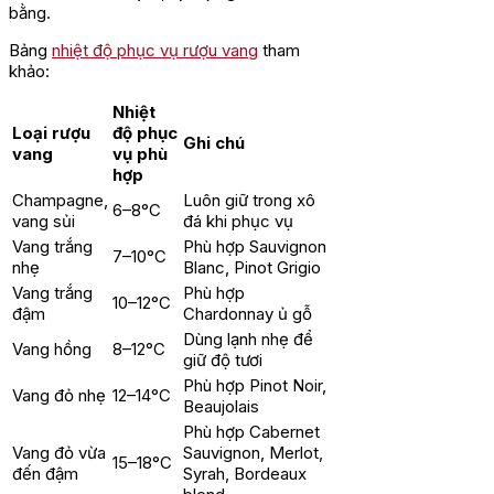
bằng.
Bảng
nhiệt độ phục vụ rượu vang
tham
khảo:
Nhiệt
Loại rượu
độ phục
Ghi chú
vang
vụ phù
hợp
Champagne,
Luôn giữ trong xô
6–8°C
vang sủi
đá khi phục vụ
Vang trắng
Phù hợp Sauvignon
7–10°C
nhẹ
Blanc, Pinot Grigio
Vang trắng
Phù hợp
10–12°C
đậm
Chardonnay ủ gỗ
Dùng lạnh nhẹ để
Vang hồng
8–12°C
giữ độ tươi
Phù hợp Pinot Noir,
Vang đỏ nhẹ
12–14°C
Beaujolais
Phù hợp Cabernet
Vang đỏ vừa
Sauvignon, Merlot,
15–18°C
đến đậm
Syrah, Bordeaux