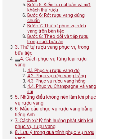
Bước 5: Kiểm tra nút bần và mời
khách thử rượu
Bước 6: Rót rượu vang đúng
chuẩn
Bước 7: Thứ tự phục vụ rượu
vang trên bàn tiệc
Bước 8: Theo dõi và tiếp rượu
trong suốt bữa ăn
3. Thứ tự rượu vang phục vụ trong
bữa tiệc
4. Cách phục vụ từng loại rượu
vang
4.1. Phục vụ rượu vang đỏ
4.2. Phục vụ rượu vang trắng
4.3. Phục vụ rượu vang hồng
4.4. Phục vụ Champagne và vang
sủi
5. Những điều không nên làm khi phục
vụ rượu vang
6. Mẫu câu phục vụ rượu vang bằng
tiếng Anh
7. Cách xử lý tình huống phát sinh khi
phục vụ rượu vang
8. Lưu ý trong quá trình phục vụ rượu
vang