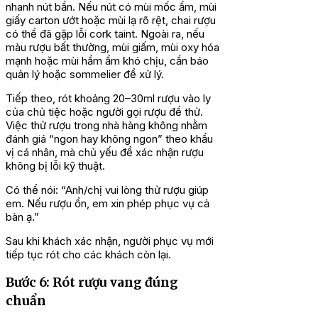
nhanh nút bần. Nếu nút có mùi mốc ẩm, mùi
giấy carton ướt hoặc mùi lạ rõ rệt, chai rượu
có thể đã gặp lỗi cork taint. Ngoài ra, nếu
màu rượu bất thường, mùi giấm, mùi oxy hóa
mạnh hoặc mùi hầm ẩm khó chịu, cần báo
quản lý hoặc sommelier để xử lý.
Tiếp theo, rót khoảng 20–30ml rượu vào ly
của chủ tiệc hoặc người gọi rượu để thử.
Việc thử rượu trong nhà hàng không nhằm
đánh giá “ngon hay không ngon” theo khẩu
vị cá nhân, mà chủ yếu để xác nhận rượu
không bị lỗi kỹ thuật.
Có thể nói: “Anh/chị vui lòng thử rượu giúp
em. Nếu rượu ổn, em xin phép phục vụ cả
bàn ạ.”
Sau khi khách xác nhận, người phục vụ mới
tiếp tục rót cho các khách còn lại.
Bước 6: Rót rượu vang đúng
chuẩn