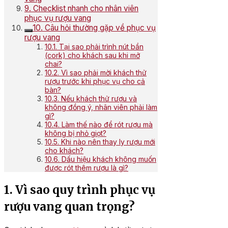
9. Checklist nhanh cho nhân viên
phục vụ rượu vang
10. Câu hỏi thường gặp về phục vụ
rượu vang
10.1. Tại sao phải trình nút bần
(cork) cho khách sau khi mở
chai?
10.2. Vì sao phải mời khách thử
rượu trước khi phục vụ cho cả
bàn?
10.3. Nếu khách thử rượu và
không đồng ý, nhân viên phải làm
gì?
10.4. Làm thế nào để rót rượu mà
không bị nhỏ giọt?
10.5. Khi nào nên thay ly rượu mới
cho khách?
10.6. Dấu hiệu khách không muốn
được rót thêm rượu là gì?
1. Vì sao quy trình phục vụ
rượu vang quan trọng?