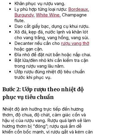
Khăn phục vụ rượu vang.
Ly phù hợp từng loại rượu:
Bordeaux
,
Burgundy
,
White Wine
, Champagne
flute.
Dao cắt giấy bạc, dụng cụ khui rượu.
Xô đá, kẹp đá, nước lạnh và khăn lót
cho vang trắng, vang hồng, vang sủi.
Decanter nếu cần cho
rượu vang thở
hoặc gạn cặn.
Đĩa nhỏ để đặt nút bần hoặc nắp chai.
Bật lửa/đèn nhỏ khi cần kiểm tra cặn
trong rượu vang lâu năm.
Ướp rượu đúng nhiệt độ tiêu chuẩn
trước khi phục vụ.
Bước 2: Ướp rượu theo nhiệt độ
phục vụ tiêu chuẩn
Nhiệt độ ảnh hưởng trực tiếp đến hương
thơm, độ chua, độ chát, cảm giác cồn và
hậu vị của rượu vang. Rượu quá lạnh sẽ làm
hương thơm bị “đóng”; rượu quá ấm dễ
khiến cồn bốc mạnh, vị rượu gắt và kém cân