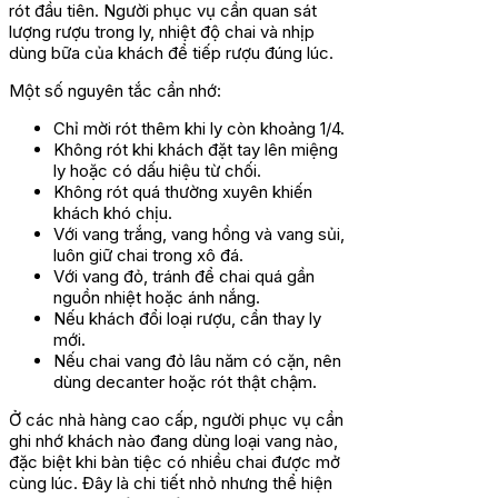
rót đầu tiên. Người phục vụ cần quan sát
lượng rượu trong ly, nhiệt độ chai và nhịp
dùng bữa của khách để tiếp rượu đúng lúc.
Một số nguyên tắc cần nhớ:
Chỉ mời rót thêm khi ly còn khoảng 1/4.
Không rót khi khách đặt tay lên miệng
ly hoặc có dấu hiệu từ chối.
Không rót quá thường xuyên khiến
khách khó chịu.
Với vang trắng, vang hồng và vang sủi,
luôn giữ chai trong xô đá.
Với vang đỏ, tránh để chai quá gần
nguồn nhiệt hoặc ánh nắng.
Nếu khách đổi loại rượu, cần thay ly
mới.
Nếu chai vang đỏ lâu năm có cặn, nên
dùng decanter hoặc rót thật chậm.
Ở các nhà hàng cao cấp, người phục vụ cần
ghi nhớ khách nào đang dùng loại vang nào,
đặc biệt khi bàn tiệc có nhiều chai được mở
cùng lúc. Đây là chi tiết nhỏ nhưng thể hiện