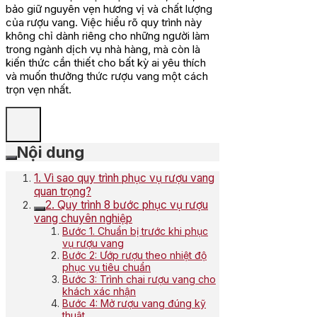
bảo giữ nguyên vẹn hương vị và chất lượng
của rượu vang. Việc hiểu rõ quy trình này
không chỉ dành riêng cho những người làm
trong ngành dịch vụ nhà hàng, mà còn là
kiến thức cần thiết cho bất kỳ ai yêu thích
và muốn thưởng thức rượu vang một cách
trọn vẹn nhất.
Nội dung
1. Vì sao quy trình phục vụ rượu vang
quan trọng?
2. Quy trình 8 bước phục vụ rượu
vang chuyên nghiệp
Bước 1. Chuẩn bị trước khi phục
vụ rượu vang
Bước 2: Ướp rượu theo nhiệt độ
phục vụ tiêu chuẩn
Bước 3: Trình chai rượu vang cho
khách xác nhận
Bước 4: Mở rượu vang đúng kỹ
thuật