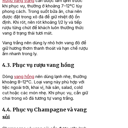
Rượu vang trắng
cần được làm lạnh trước
khi phục vụ, thường ở khoảng 7–12°C tùy
phong cách. Trong suốt bữa ăn, chai nên
được đặt trong xô đá để giữ nhiệt độ ổn
định. Khi rót, nên rót khoảng 1/2 ly và tiếp
rượu từng chút để khách luôn thưởng thức
vang ở trạng thái tươi mát.
Vang trắng nên dùng ly nhỏ hơn vang đỏ để
giữ hương thơm thanh thoát và hạn chế rượu
ấm nhanh trong ly.
4.3. Phục vụ rượu vang hồng
Dòng
vang hồng
nên dùng lạnh nhẹ, thường
khoảng 8–12°C. Loại vang này phù hợp với
tiệc ngoài trời, khai vị, hải sản, salad, cold
cut hoặc các món nhẹ. Khi phục vụ, cần giữ
chai trong xô đá tương tự vang trắng.
4.4. Phục vụ Champagne và vang
sủi