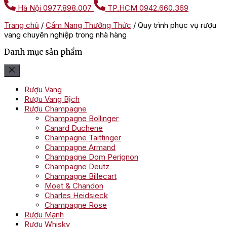
Hà Nội
0977.898.007
TP.HCM
0942.660.369
Trang chủ
/
Cẩm Nang Thưởng Thức
/
Quy trình phục vụ rượu
vang chuyên nghiệp trong nhà hàng
Danh mục sản phẩm
Rượu Vang
Rượu Vang Bịch
Rượu Champagne
Champagne Bollinger
Canard Duchene
Champagne Taittinger
Champagne Armand
Champagne Dom Perignon
Champagne Deutz
Champagne Billecart
Moet & Chandon
Charles Heidsieck
Champagne Rose
Rượu Mạnh
Rượu Whisky