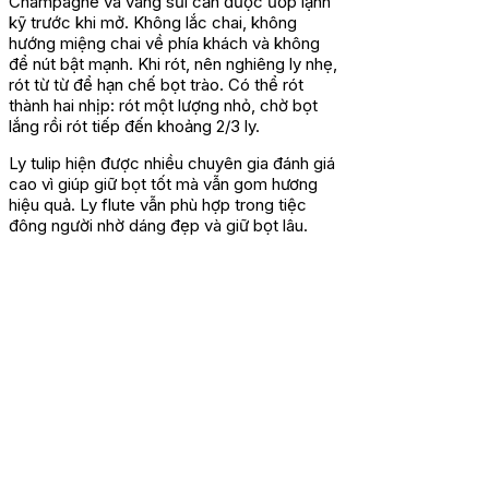
Champagne và vang sủi cần được ướp lạnh
kỹ trước khi mở. Không lắc chai, không
hướng miệng chai về phía khách và không
để nút bật mạnh. Khi rót, nên nghiêng ly nhẹ,
rót từ từ để hạn chế bọt trào. Có thể rót
thành hai nhịp: rót một lượng nhỏ, chờ bọt
lắng rồi rót tiếp đến khoảng 2/3 ly.
Ly tulip hiện được nhiều chuyên gia đánh giá
cao vì giúp giữ bọt tốt mà vẫn gom hương
hiệu quả. Ly flute vẫn phù hợp trong tiệc
đông người nhờ dáng đẹp và giữ bọt lâu.