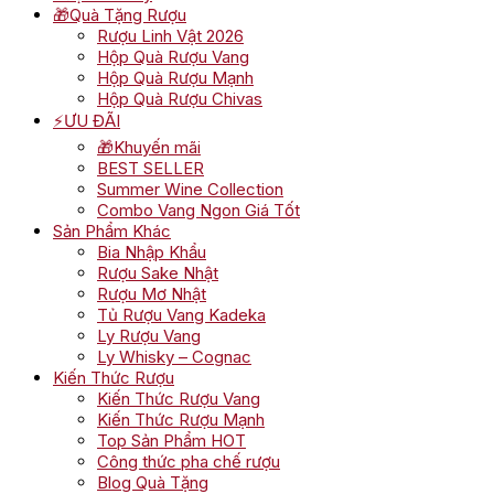
🎁Quà Tặng Rượu
Rượu Linh Vật 2026
Hộp Quà Rượu Vang
Hộp Quà Rượu Mạnh
Hộp Quà Rượu Chivas
⚡ƯU ĐÃI
🎁Khuyến mãi
BEST SELLER
Summer Wine Collection
Combo Vang Ngon Giá Tốt
Sản Phẩm Khác
Bia Nhập Khẩu
Rượu Sake Nhật
Rượu Mơ Nhật
Tủ Rượu Vang Kadeka
Ly Rượu Vang
Ly Whisky – Cognac
Kiến Thức Rượu
Kiến Thức Rượu Vang
Kiến Thức Rượu Mạnh
Top Sản Phẩm HOT
Công thức pha chế rượu
Blog Quà Tặng