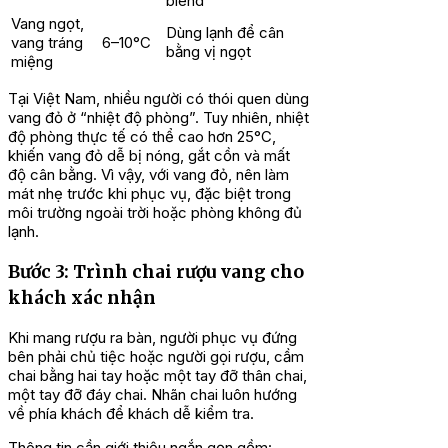
blend
Vang ngọt,
Dùng lạnh để cân
vang tráng
6–10°C
bằng vị ngọt
miệng
Tại Việt Nam, nhiều người có thói quen dùng
vang đỏ ở “nhiệt độ phòng”. Tuy nhiên, nhiệt
độ phòng thực tế có thể cao hơn 25°C,
khiến vang đỏ dễ bị nóng, gắt cồn và mất
độ cân bằng. Vì vậy, với vang đỏ, nên làm
mát nhẹ trước khi phục vụ, đặc biệt trong
môi trường ngoài trời hoặc phòng không đủ
lạnh.
Bước 3: Trình chai rượu vang cho
khách xác nhận
Khi mang rượu ra bàn, người phục vụ đứng
bên phải chủ tiệc hoặc người gọi rượu, cầm
chai bằng hai tay hoặc một tay đỡ thân chai,
một tay đỡ đáy chai. Nhãn chai luôn hướng
về phía khách để khách dễ kiểm tra.
Thông tin cần giới thiệu ngắn gọn gồm: