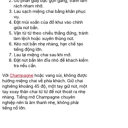
Gỡ phần giấy bạc gọn gàng, tránh làm
rách nham nhở.
Lau sạch miệng chai bằng khăn phục
vụ.
Đặt mũi xoắn của đồ khui vào chính
giữa nút bần.
Vặn từ từ theo chiều thẳng đứng, tránh
làm lệch hoặc xuyên thủng nút.
Kéo nút bần nhẹ nhàng, hạn chế tạo
tiếng động lớn.
Lau lại miệng chai sau khi mở.
Đặt nút bần lên đĩa nhỏ để khách kiểm
tra nếu cần.
Với
Champagne
hoặc vang sủi, không được
hướng miệng chai về phía khách. Giữ chai
nghiêng khoảng 45 độ, một tay giữ nút, một
tay xoay thân chai từ từ để nút thoát ra nhẹ
nhàng. Tiếng mở Champagne chuyên
nghiệp nên là âm thanh nhẹ, không phải
tiếng nổ lớn.