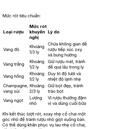
Mức rót tiêu chuẩn:
Mức rót
Loại rượu
khuyến
Lý do
nghị
Chừa không gian để
Khoảng
Vang đỏ
rượu tiếp xúc oxy
1/3 ly
và bung hương
Khoảng
Giữ rượu mát, tránh
Vang trắng
1/2 ly
để quá lâu trong ly
Khoảng
Duy trì độ tươi và
Vang hồng
1/2 ly
nhiệt độ lạnh nhẹ
Champagne,
Khoảng
Giữ bọt đẹp, tránh
vang sủi
2/3 ly
trào bọt
Lượng
Vì rượu thường đậm
Vang ngọt
nhỏ
vị và dùng cuối bữa
Khi kết thúc lượt rót, xoay nhẹ cổ chai một
góc nhỏ để tránh rượu nhỏ giọt xuống bàn.
Có thể dùng khăn phục vụ lau nhẹ cổ chai,