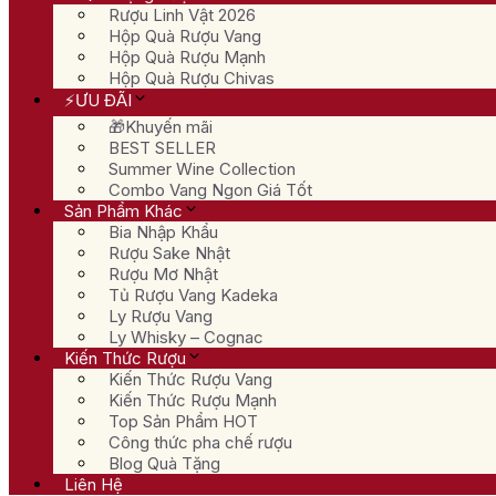
Rượu Linh Vật 2026
Hộp Quà Rượu Vang
Hộp Quà Rượu Mạnh
Hộp Quà Rượu Chivas
⚡ƯU ĐÃI
🎁Khuyến mãi
BEST SELLER
Summer Wine Collection
Combo Vang Ngon Giá Tốt
Sản Phẩm Khác
Bia Nhập Khẩu
Rượu Sake Nhật
Rượu Mơ Nhật
Tủ Rượu Vang Kadeka
Ly Rượu Vang
Ly Whisky – Cognac
Kiến Thức Rượu
Kiến Thức Rượu Vang
Kiến Thức Rượu Mạnh
Top Sản Phẩm HOT
Công thức pha chế rượu
Blog Quà Tặng
Liên Hệ