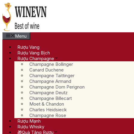
Chuyển
đến
nội
dung
Menu
Rượu Vang
Rượu Vang Bịch
Rượu Champagne
Champagne Bollinger
Canard Duchene
Champagne Taittinger
Champagne Armand
Champagne Dom Perignon
Champagne Deutz
Champagne Billecart
Moet & Chandon
Charles Heidsieck
Champagne Rose
Rượu Mạnh
Rượu Whisky
🎁Quà Tặng Rượu