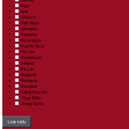
Nga
Anh
Mexico
Việt Nam
Jamaica
Panama
Nicaragua
Puerto Rico
Hà Lan
Dominican
Ireland
Ba Lan
Bulgaria
Romania
Slovakia
Cộng hòa Séc
Thụy Điển
Trung Quốc
Bỏ chọn tất cả
Loại rượu