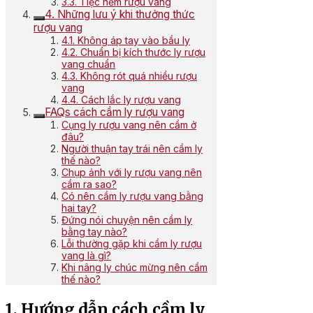
3.3. Tiệc nếm rượu vang
4. Những lưu ý khi thưởng thức
rượu vang
4.1. Không áp tay vào bầu ly
4.2. Chuẩn bị kích thước ly rượu
vang chuẩn
4.3. Không rót quá nhiều rượu
vang
4.4. Cách lắc ly rượu vang
FAQs cách cầm ly rượu vang
Cụng ly rượu vang nên cầm ở
đâu?
Người thuận tay trái nên cầm ly
thế nào?
Chụp ảnh với ly rượu vang nên
cầm ra sao?
Có nên cầm ly rượu vang bằng
hai tay?
Đứng nói chuyện nên cầm ly
bằng tay nào?
Lỗi thường gặp khi cầm ly rượu
vang là gì?
Khi nâng ly chúc mừng nên cầm
thế nào?
1. Hướng dẫn cách cầm ly