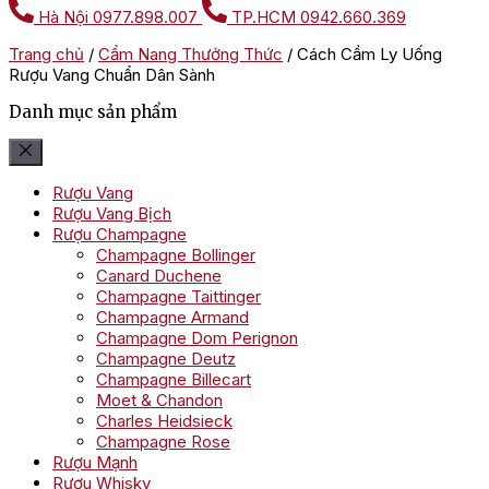
Hà Nội
0977.898.007
TP.HCM
0942.660.369
Trang chủ
/
Cẩm Nang Thưởng Thức
/
Cách Cầm Ly Uống
Rượu Vang Chuẩn Dân Sành
Danh mục sản phẩm
Rượu Vang
Rượu Vang Bịch
Rượu Champagne
Champagne Bollinger
Canard Duchene
Champagne Taittinger
Champagne Armand
Champagne Dom Perignon
Champagne Deutz
Champagne Billecart
Moet & Chandon
Charles Heidsieck
Champagne Rose
Rượu Mạnh
Rượu Whisky