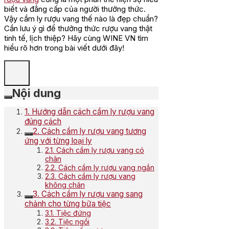
biết và đẳng cấp của người thưởng thức.
Vậy cầm ly rượu vang thế nào là đẹp chuẩn?
Cần lưu ý gì để thưởng thức rượu vang thật
tinh tế, lịch thiệp? Hãy cùng WINE VN tìm
hiểu rõ hơn trong bài viết dưới đây!
Nội dung
1. Hướng dẫn cách cầm ly rượu vang
đúng cách
2. Cách cầm ly rượu vang tương
ứng với từng loại ly
2.1. Cách cầm ly rượu vang có
chân
2.2. Cách cầm ly rượu vang ngắn
2.3. Cách cầm ly rượu vang
không chân
3. Cách cầm ly rượu vang sang
chảnh cho từng bữa tiệc
3.1. Tiệc đứng
3.2. Tiệc ngồi