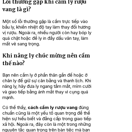
Lỗi thường gặp khi cầm ly rượu
vang là gì?
Một số lỗi thường gặp là cầm trực tiếp vào
bầu ly, khiến nhiệt độ tay làm thay đổi hương
vị rượu. Ngoài ra, nhiều người còn hay bóp ly
quá chặt hoặc để ly in đầy dấu vân tay, làm
mất vẻ sang trọng.
Khi nâng ly chúc mừng nên cầm
thế nào?
Bạn nên cầm ly ở phần thân gần đế hoặc ở
chân ly để giữ sự cân bằng và thanh lịch. Khi
nâng ly, hãy đưa ly ngang tầm mắt, mỉm cười
và giao tiếp bằng ánh mắt thay vì cụng quá
mạnh.
Có thể thấy,
cách cầm ly rượu vang
đúng
chuẩn cũng là một yếu tố quan trọng để thể
hiện sự hiểu biết và đẳng cấp trong giao tiếp
xã hội. Ngoài ra, đây còn là một trong những
nguyên tắc quan trọng trên bàn tiệc mà bạn