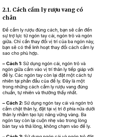
2.1. Cách cầm ly rượu vang có
chân
Để cầm ly rượu đúng cách, bạn sẽ cần đến
sự trợ lực từ ngón tay cái, ngón trỏ và ngón
giữa. Chỉ cần thay đổi vị trí của ba ngón này,
bạn sẽ có thể linh hoạt thay đổi cách cầm ly
sao cho phù hợp.
– Cách 1:
Sử dụng ngón cái, ngón trỏ và
ngón giữa cầm vào vị trí thân ly tiếp giáp với
đế ly. Các ngón tay còn lại đặt một cách tự
nhiên tại phần đầu của đế ly. Đây là một
trong những cách cầm ly rượu vang đúng
chuẩn, tự nhiên và thường thấy nhất.
– Cách 2:
Sử dụng ngón tay cái và ngón trỏ
cầm chặt thân ly, đặt tại vị trí ở phía nửa dưới
thân ly nhằm tạo lực nâng vững vàng. Ba
ngón tay còn lại cuộn nhẹ vào trong lòng
bàn tay và thả lỏng, không chạm vào đế ly.
– Cách 3:
Sử dụng ngón cái và ngón trỏ đặt