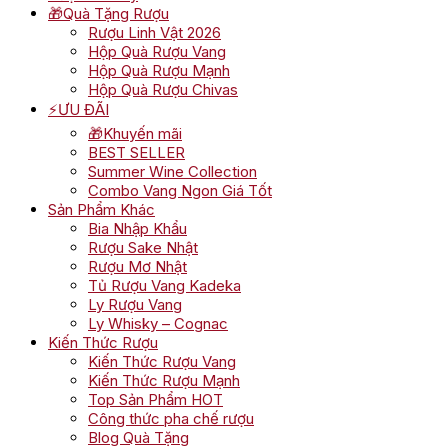
🎁Quà Tặng Rượu
Rượu Linh Vật 2026
Hộp Quà Rượu Vang
Hộp Quà Rượu Mạnh
Hộp Quà Rượu Chivas
⚡ƯU ĐÃI
🎁Khuyến mãi
BEST SELLER
Summer Wine Collection
Combo Vang Ngon Giá Tốt
Sản Phẩm Khác
Bia Nhập Khẩu
Rượu Sake Nhật
Rượu Mơ Nhật
Tủ Rượu Vang Kadeka
Ly Rượu Vang
Ly Whisky – Cognac
Kiến Thức Rượu
Kiến Thức Rượu Vang
Kiến Thức Rượu Mạnh
Top Sản Phẩm HOT
Công thức pha chế rượu
Blog Quà Tặng