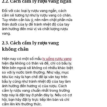
2.2. Cách cầm ly rượu vang ngắn
Đối với các loại ly rượu vang ngắn, cách
cầm sẽ tương tự như ly rượu vang có chân.
Tuy nhiên cần lưu ý, nên nắm chặt phần nửa
thân dưới của ly để tránh nhiệt độ của tay
ảnh hưởng đến mùi vị và chất lượng rượu
vang.
2.3. Cách cầm ly rượu vang
không chân
Hiện nay có một số mẫu
ly uống rượu vang
hiện đại không có thân và đế, chỉ có bầu ly.
Nhìn bên ngoài sẽ không có nhiều khác biệt
so với ly nước bình thường. Như vậy, mục
tiêu lúc này là hạn chế để lại vân tay trên
bầu ly cũng như tránh nhiệt độ của tay làm
ảnh hưởng đến hương vị của rượu. Cách
cầm ly rượu vang chuẩn nhất trong trường
hợp này là đặt tay ở phần đáy ly. Nếu có cơ
hội, bạn hãy đặt ly trực tiếp lên bàn và chỉ
cầm lên khi thưởng thức.