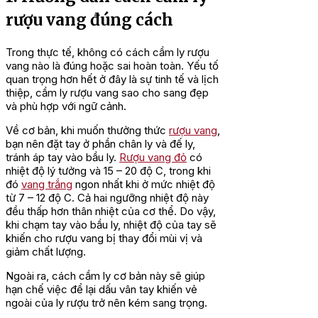
rượu vang đúng cách
Trong thực tế, không có cách cầm ly rượu
vang nào là đúng hoặc sai hoàn toàn. Yếu tố
quan trọng hơn hết ở đây là sự tinh tế và lịch
thiệp, cầm ly rượu vang sao cho sang đẹp
và phù hợp với ngữ cảnh.
Về cơ bản, khi muốn thưởng thức
rượu vang
,
bạn nên đặt tay ở phần chân ly và đế ly,
tránh áp tay vào bầu ly.
Rượu vang đỏ
có
nhiệt độ lý tưởng và 15 – 20 độ C, trong khi
đó
vang trắng
ngon nhất khi ở mức nhiệt độ
từ 7 – 12 độ C. Cả hai ngưỡng nhiệt độ này
đều thấp hơn thân nhiệt của cơ thể. Do vậy,
khi chạm tay vào bầu ly, nhiệt độ của tay sẽ
khiến cho rượu vang bị thay đổi mùi vị và
giảm chất lượng.
Ngoài ra, cách cầm ly cơ bản này sẽ giúp
hạn chế việc để lại dấu vân tay khiến vẻ
ngoài của ly rượu trở nên kém sang trọng.