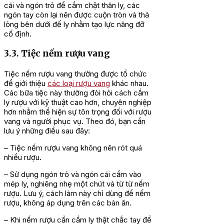
cái và ngón trỏ để cầm chặt thân ly, các
ngón tay còn lại nên được cuộn tròn và thả
lỏng bên dưới đế ly nhằm tạo lực nâng đỡ
cố định.
3.3. Tiệc nếm rượu vang
Tiệc nếm rượu vang thường được tổ chức
để giới thiệu
các loại rượu vang
khác nhau.
Các bữa tiệc này thường đòi hỏi cách cầm
ly rượu với kỹ thuật cao hơn, chuyên nghiệp
hơn nhằm thể hiện sự tôn trọng đối với rượu
vang và người phục vụ. Theo đó, bạn cần
lưu ý những điều sau đây:
– Tiệc nếm rượu vang không nên rót quá
nhiều rượu.
– Sử dụng ngón trỏ và ngón cái cầm vào
mép ly, nghiêng nhẹ một chút và từ từ nếm
rượu. Lưu ý, cách làm này chỉ dùng để nếm
rượu, không áp dụng trên các bàn ăn.
– Khi nếm rượu cần cầm ly thật chắc tay để