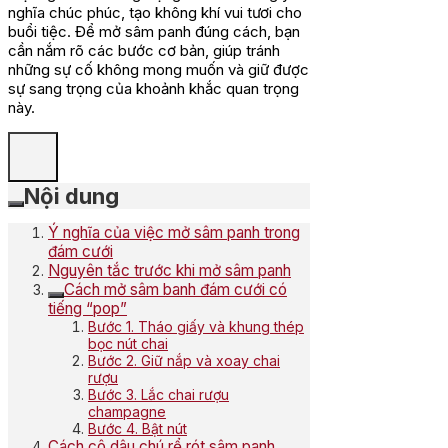
nghĩa chúc phúc, tạo không khí vui tươi cho
buổi tiệc. Để mở sâm panh đúng cách, bạn
cần nắm rõ các bước cơ bản, giúp tránh
những sự cố không mong muốn và giữ được
sự sang trọng của khoảnh khắc quan trọng
này.
Nội dung
Ý nghĩa của việc mở sâm panh trong
đám cưới
Nguyên tắc trước khi mở sâm panh
Cách mở sâm banh đám cưới có
tiếng “pop”
Bước 1. Tháo giấy và khung thép
bọc nút chai
Bước 2. Giữ nắp và xoay chai
rượu
Bước 3. Lắc chai rượu
champagne
Bước 4. Bật nút
Cách cô dâu chú rể rót sâm panh