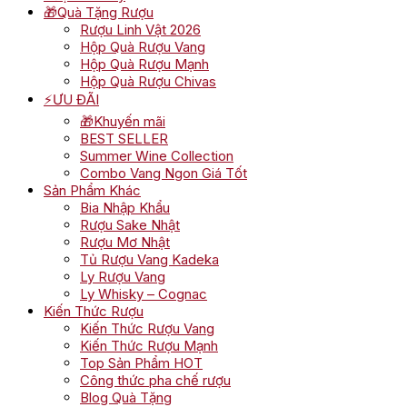
🎁Quà Tặng Rượu
Rượu Linh Vật 2026
Hộp Quà Rượu Vang
Hộp Quà Rượu Mạnh
Hộp Quà Rượu Chivas
⚡ƯU ĐÃI
🎁Khuyến mãi
BEST SELLER
Summer Wine Collection
Combo Vang Ngon Giá Tốt
Sản Phẩm Khác
Bia Nhập Khẩu
Rượu Sake Nhật
Rượu Mơ Nhật
Tủ Rượu Vang Kadeka
Ly Rượu Vang
Ly Whisky – Cognac
Kiến Thức Rượu
Kiến Thức Rượu Vang
Kiến Thức Rượu Mạnh
Top Sản Phẩm HOT
Công thức pha chế rượu
Blog Quà Tặng