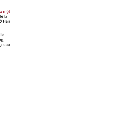
ủa một
lẽ là
 Hajji
 Hà
ng,
ại cao