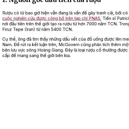
Rượu có từ bao giờ hiện vẫn đang là vấn đề gây tranh cãi, bởi c
cuộc nghiên cứu được công bố trên tạp chí PNAS
, Tiến sĩ Patr
nơi đầu tiên trên thế giới tạo ra rượu từ hơn 7000 năm TCN. Trong
Firuz Tepe (Iran) từ năm 5400 TCN.
Cụ thể, ông đã tìm thấy những dấu vết của đồ uống được lên men
Nam. Để rút ra kết luận trên, McGovern cũng phân tích thêm một 
bên lưu vực sông Hoàng Giang. Đây là loại rượu cổ thường được
cấp để mang sang thế giới bên kia.