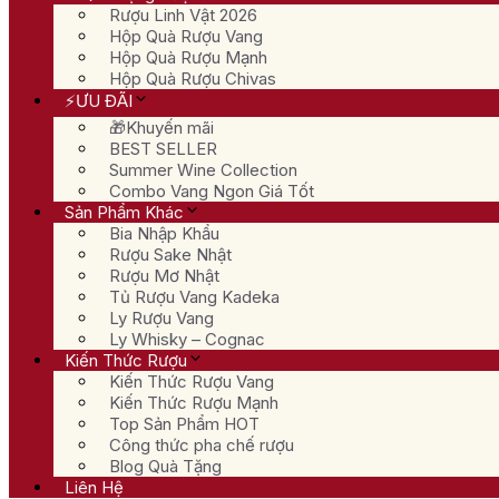
Rượu Linh Vật 2026
Hộp Quà Rượu Vang
Hộp Quà Rượu Mạnh
Hộp Quà Rượu Chivas
⚡ƯU ĐÃI
🎁Khuyến mãi
BEST SELLER
Summer Wine Collection
Combo Vang Ngon Giá Tốt
Sản Phẩm Khác
Bia Nhập Khẩu
Rượu Sake Nhật
Rượu Mơ Nhật
Tủ Rượu Vang Kadeka
Ly Rượu Vang
Ly Whisky – Cognac
Kiến Thức Rượu
Kiến Thức Rượu Vang
Kiến Thức Rượu Mạnh
Top Sản Phẩm HOT
Công thức pha chế rượu
Blog Quà Tặng
Liên Hệ