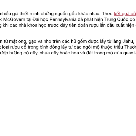
ó nhiều giả thiết minh chứng nguồn gốc khác nhau. Theo
kết quả c
ick McGovern tại Đại học Pennsylvania đã phát hiện Trung Quốc có 
 khi các nhà khoa học trước đây tiên đoán rượu lần đầu xuất hiện ở
 từ mật ong, gạo và nho trên các hũ gốm được lấy từ làng Jiahu,
loại rượu cổ trong bình đồng lấy từ các ngôi mộ thuộc triều Thươ
 ướp hương cỏ cây, nhựa cây hoặc hoa và đặt trong mộ của quan l