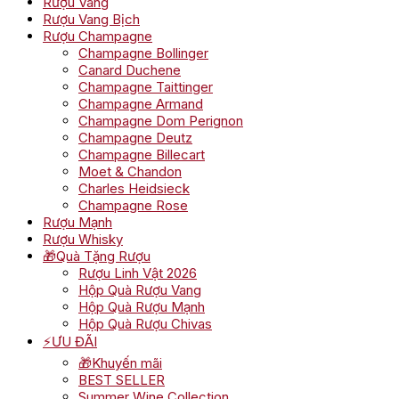
Rượu Vang
Rượu Vang Bịch
Rượu Champagne
Champagne Bollinger
Canard Duchene
Champagne Taittinger
Champagne Armand
Champagne Dom Perignon
Champagne Deutz
Champagne Billecart
Moet & Chandon
Charles Heidsieck
Champagne Rose
Rượu Mạnh
Rượu Whisky
🎁Quà Tặng Rượu
Rượu Linh Vật 2026
Hộp Quà Rượu Vang
Hộp Quà Rượu Mạnh
Hộp Quà Rượu Chivas
⚡ƯU ĐÃI
🎁Khuyến mãi
BEST SELLER
Summer Wine Collection