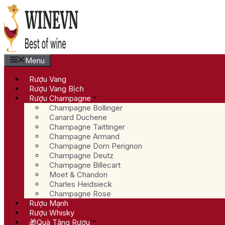
Chuyển
đến
nội
dung
Menu
Rượu Vang
Rượu Vang Bịch
Rượu Champagne
Champagne Bollinger
Canard Duchene
Champagne Taittinger
Champagne Armand
Champagne Dom Perignon
Champagne Deutz
Champagne Billecart
Moet & Chandon
Charles Heidsieck
Champagne Rose
Rượu Mạnh
Rượu Whisky
🎁Quà Tặng Rượu