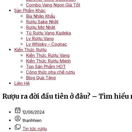
Combo Vang Ngon Giá Tốt
Sản Phẩm Khác
Bia Nhập Khẩu
Rượu Sake Nhật
Rượu Mơ Nhật
Tủ Rượu Vang Kadeka
Ly Rượu Vang
Ly Whisky – Cognac
Kiến Thức Rượu
Kiến Thức Rượu Vang
Kiến Thức Rượu Mạnh
Top Sản Phẩm HOT
Công thức pha chế rượu
Blog Quà Tặng
Liên Hệ
Rượu ra đời đầu tiên ở đâu? – Tìm hiểu
12/06/2024
thanhhien
Tin tức rượu