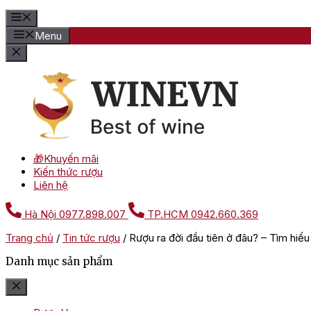
Menu
🎁Khuyến mãi
Kiến thức rượu
Liên hệ
Hà Nội
0977.898.007
TP.HCM
0942.660.369
Trang chủ
/
Tin tức rượu
/
Rượu ra đời đầu tiên ở đâu? – Tìm hiể
Danh mục sản phẩm