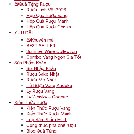
🎁Quà Tặng Rượu
Rượu Linh Vật 2026
Hộp Quà Rượu Vang
Hộp Quà Rượu Mạnh
Hộp Quà Rượu Chivas
⚡ƯU ĐÃI
🎁Khuyến mãi
BEST SELLER
Summer Wine Collection
Combo Vang Ngon Giá Tốt
Sản Phẩm Khác
Bia Nhập Khẩu
Rượu Sake Nhật
Rượu Mơ Nhật
Tủ Rượu Vang Kadeka
Ly Rượu Vang
Ly Whisky – Cognac
Kiến Thức Rượu
Kiến Thức Rượu Vang
Kiến Thức Rượu Mạnh
Top Sản Phẩm HOT
Công thức pha chế rượu
Blog Quà Tặng