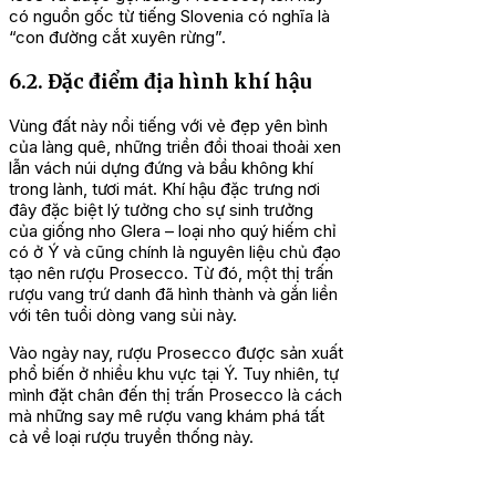
có nguồn gốc từ tiếng Slovenia có nghĩa là
“con đường cắt xuyên rừng”.
6.2. Đặc điểm địa hình khí hậu
Vùng đất này nổi tiếng với vẻ đẹp yên bình
của làng quê, những triền đồi thoai thoải xen
lẫn vách núi dựng đứng và bầu không khí
trong lành, tươi mát. Khí hậu đặc trưng nơi
đây đặc biệt lý tưởng cho sự sinh trưởng
của giống nho Glera – loại nho quý hiếm chỉ
có ở Ý và cũng chính là nguyên liệu chủ đạo
tạo nên rượu Prosecco. Từ đó, một thị trấn
rượu vang trứ danh đã hình thành và gắn liền
với tên tuổi dòng vang sủi này.
Vào ngày nay, rượu Prosecco được sản xuất
phổ biến ở nhiều khu vực tại Ý. Tuy nhiên, tự
mình đặt chân đến thị trấn Prosecco là cách
mà những say mê rượu vang khám phá tất
cả về loại rượu truyền thống này.