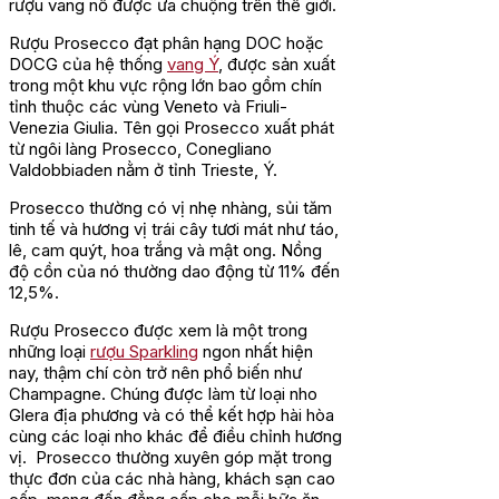
rượu vang nổ được ưa chuộng trên thế giới.
Rượu Prosecco đạt phân hạng DOC hoặc
DOCG của hệ thống
vang Ý
, được sản xuất
trong một khu vực rộng lớn bao gồm chín
tỉnh thuộc các vùng Veneto và Friuli-
Venezia Giulia. Tên gọi Prosecco xuất phát
từ ngôi làng Prosecco, Conegliano
Valdobbiaden nằm ở tỉnh Trieste, Ý.
Prosecco thường có vị nhẹ nhàng, sủi tăm
tinh tế và hương vị trái cây tươi mát như táo,
lê, cam quýt, hoa trắng và mật ong. Nồng
độ cồn của nó thường dao động từ 11% đến
12,5%.
Rượu Prosecco được xem là một trong
những loại
rượu Sparkling
ngon nhất hiện
nay, thậm chí còn trở nên phổ biến như
Champagne. Chúng được làm từ loại nho
Glera địa phương và có thể kết hợp hài hòa
cùng các loại nho khác để điều chỉnh hương
vị. Prosecco thường xuyên góp mặt trong
thực đơn của các nhà hàng, khách sạn cao