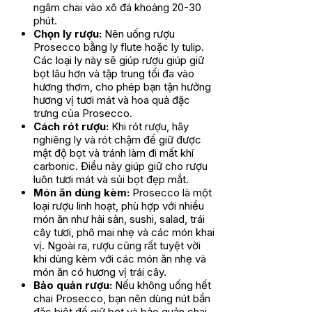
ngâm chai vào xô đá khoảng 20-30
phút.
Chọn ly rượu:
Nên uống rượu
Prosecco bằng ly flute hoặc ly tulip.
Các loại ly này sẽ giúp rượu giúp giữ
bọt lâu hơn và tập trung tối đa vào
hương thơm, cho phép bạn tận hưởng
hương vị tươi mát và hoa quả đặc
trưng của Prosecco.
Cách rót rượu:
Khi rót rượu, hãy
nghiêng ly và rót chậm để giữ được
mật độ bọt và tránh làm đi mất khí
carbonic. Điều này giúp giữ cho rượu
luôn tươi mát và sủi bọt đẹp mắt.
Món ăn dùng kèm:
Prosecco là một
loại rượu linh hoạt, phù hợp với nhiều
món ăn như hải sản, sushi, salad, trái
cây tươi, phô mai nhẹ và các món khai
vị. Ngoài ra, rượu cũng rất tuyệt vời
khi dùng kèm với các món ăn nhẹ và
món ăn có hương vị trái cây.
Bảo quản rượu:
Nếu không uống hết
chai Prosecco, bạn nên dùng nút bần
đặc biệt để giữ bọt và bảo quản chai