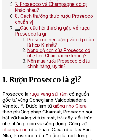
7. Prosecco và Champagne có gì
khác nhau?
8. Cách thưởng thức rượu Prosecco
chuẩn vị
Các câu hỏi thường gặp về rượu
Prosecco là gì
Prosecco nên uống vào dịp nào
là hợp lý nhất?
Nồng độ cồn của Prosecco có
nhẹ hơn Champagne không?
Nên mua rượu Prosecco ở đâu
chính hãng, uy tín?
1. Rượu Prosecco là gì?
Prosecco là
rượu vang sủi tăm
có nguồn
gốc từ vùng Conegliano Valdobbiadene,
Veneto, Ý. Được làm từ
giống nho Glera
theo phương pháp Charmat, Prosecco nổi
bật với hương vị tươi mát, trái cây, cấu trúc
nhẹ nhàng, giòn và sống động. Cùng với
champagne
của Pháp, Cava của Tây Ban
Nha, Prosecco của Ý cũng là một dòng