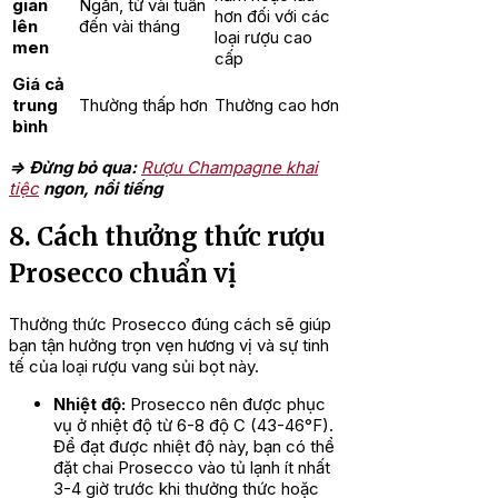
gian
Ngắn, từ vài tuần
hơn đối với các
lên
đến vài tháng
loại rượu cao
men
cấp
Giá cả
trung
Thường thấp hơn
Thường cao hơn
bình
=> Đừng bỏ qua:
Rượu Champagne khai
tiệc
ngon, nổi tiếng
8. Cách thưởng thức rượu
Prosecco chuẩn vị
Thưởng thức Prosecco đúng cách sẽ giúp
bạn tận hưởng trọn vẹn hương vị và sự tinh
tế của loại rượu vang sủi bọt này.
Nhiệt độ:
Prosecco nên được phục
vụ ở nhiệt độ từ 6-8 độ C (43-46°F).
Để đạt được nhiệt độ này, bạn có thể
đặt chai Prosecco vào tủ lạnh ít nhất
3-4 giờ trước khi thưởng thức hoặc