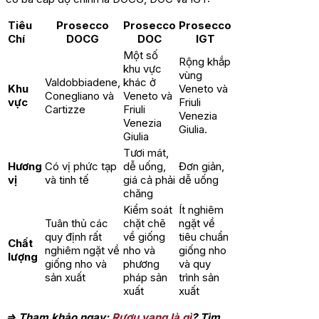
Tiêu
Prosecco
Prosecco
Prosecco
Chí
DOCG
DOC
IGT
Một số
Rộng khắp
khu vực
vùng
Valdobbiadene,
khác ở
Khu
Veneto và
Conegliano và
Veneto và
vực
Friuli
Cartizze
Friuli
Venezia
Venezia
Giulia.
Giulia
Tươi mát,
Hương
Có vị phức tạp
dễ uống,
Đơn giản,
vị
và tinh tế
giá cả phải
dễ uống
chăng
Kiểm soát
Ít nghiêm
Tuân thủ các
chặt chẽ
ngặt về
quy định rất
về giống
tiêu chuẩn
Chất
nghiêm ngặt về
nho và
giống nho
lượng
giống nho và
phương
và quy
sản xuất
pháp sản
trình sản
xuất
xuất
=> Tham khảo ngay:
Rượu vang là gì
? Tìm