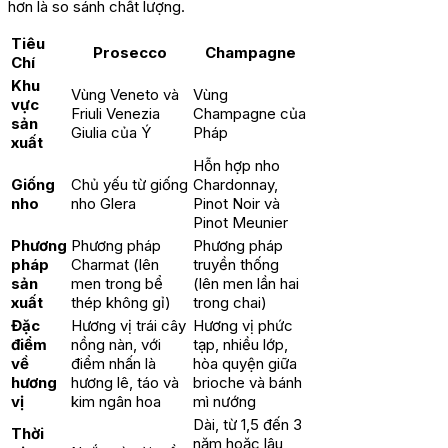
hơn là so sánh chất lượng.
Tiêu
Prosecco
Champagne
Chí
Khu
Vùng Veneto và
Vùng
vực
Friuli Venezia
Champagne của
sản
Giulia của Ý
Pháp
xuất
Hỗn hợp nho
Giống
Chủ yếu từ giống
Chardonnay,
nho
nho Glera
Pinot Noir và
Pinot Meunier
Phương
Phương pháp
Phương pháp
pháp
Charmat (lên
truyền thống
sản
men trong bể
(lên men lần hai
xuất
thép không gỉ)
trong chai)
Đặc
Hương vị trái cây
Hương vị phức
điểm
nồng nàn, với
tạp, nhiều lớp,
về
điểm nhấn là
hòa quyện giữa
hương
hương lê, táo và
brioche và bánh
vị
kim ngân hoa
mì nướng
Dài, từ 1,5 đến 3
Thời
năm hoặc lâu