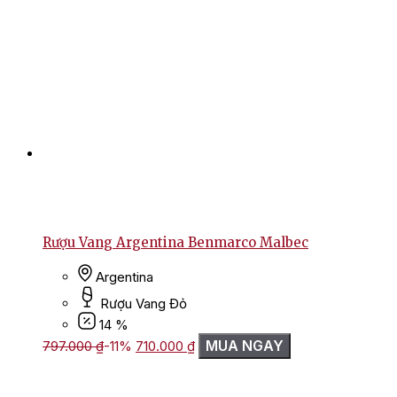
Rượu Vang Argentina Benmarco Malbec
Argentina
Rượu Vang Đỏ
14 %
Giá
Giá
MUA NGAY
797.000
₫
-11%
710.000
₫
gốc
hiện
là:
tại
797.000 ₫.
là: