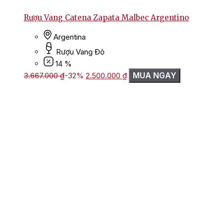
Rượu Vang Catena Zapata Malbec Argentino
Argentina
Rượu Vang Đỏ
14 %
Giá
Giá
MUA NGAY
3.667.000
₫
-32%
2.500.000
₫
gốc
hiện
là:
tại
3.667.000 ₫.
là:
2.500.000 ₫.