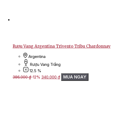
Rượu Vang Argentina Trivento Tribu Chardonnay
Argentina
Rượu Vang Trắng
12.5 %
Giá
Giá
MUA NGAY
386.000
₫
-12%
340.000
₫
gốc
hiện
là:
tại
386.000 ₫.
là:
340.000 ₫.