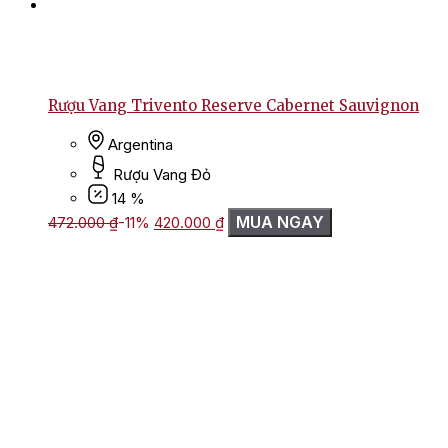
Rượu Vang Trivento Reserve Cabernet Sauvignon
Argentina
Rượu Vang Đỏ
14 %
Giá
Giá
MUA NGAY
472.000
₫
-11%
420.000
₫
gốc
hiện
là:
tại
472.000 ₫.
là:
420.000 ₫.