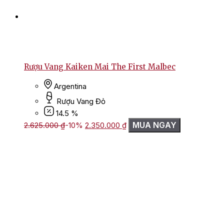
Rượu Vang Kaiken Mai The First Malbec
Argentina
Rượu Vang Đỏ
14.5 %
Giá
Giá
MUA NGAY
2.625.000
₫
-10%
2.350.000
₫
gốc
hiện
là:
tại
2.625.000 ₫.
là:
2.350.000 ₫.