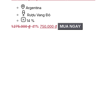
Argentina
Rượu Vang Đỏ
14 %
Giá
Giá
MUA NGAY
1.275.000
₫
-41%
750.000
₫
gốc
hiện
là:
tại
1.275.000 ₫.
là:
750.000 ₫.