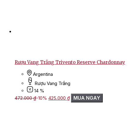
Rượu Vang Trắng Trivento Reserve Chardonnay
Argentina
Rượu Vang Trắng
14 %
Giá
Giá
MUA NGAY
472.000
₫
-10%
425.000
₫
gốc
hiện
là:
tại
472.000 ₫.
là:
425.000 ₫.