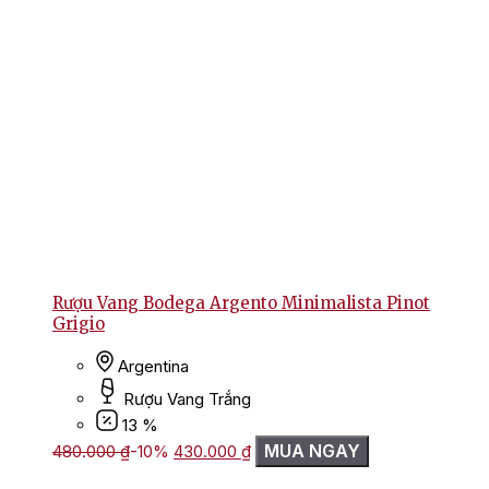
Rượu Vang Bodega Argento Minimalista Pinot
Grigio
Argentina
Rượu Vang Trắng
13 %
Giá
Giá
MUA NGAY
480.000
₫
-10%
430.000
₫
gốc
hiện
là:
tại