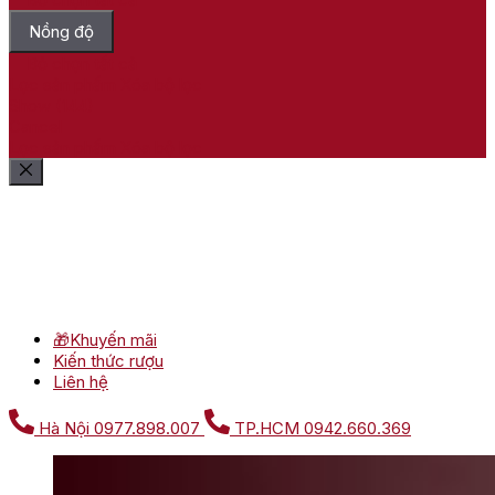
Nồng độ
Bỏ chọn tất cả
Lọc sản phẩm
Xóa bộ lọc
Show
(
144
)
Cancel
Lọc sản phẩm
Xóa bộ lọc
🎁Khuyến mãi
Kiến thức rượu
Liên hệ
Hà Nội
0977.898.007
TP.HCM
0942.660.369