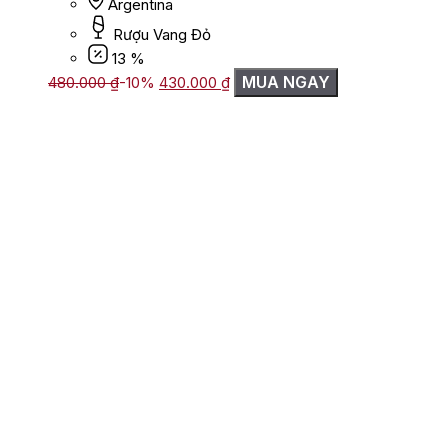
Argentina
Rượu Vang Đỏ
13 %
Giá
Giá
MUA NGAY
480.000
₫
-10%
430.000
₫
gốc
hiện
là:
tại
480.000 ₫.
là:
430.000 ₫.