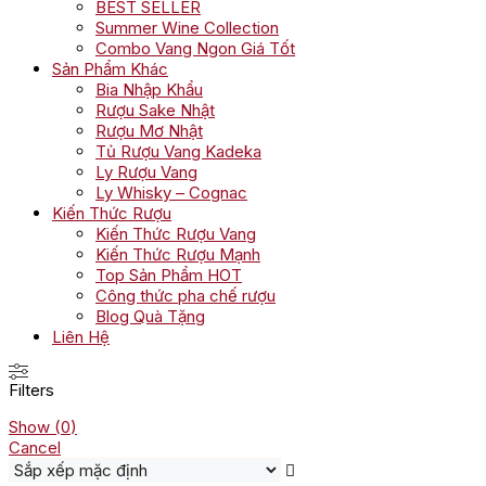
BEST SELLER
Summer Wine Collection
Combo Vang Ngon Giá Tốt
Sản Phẩm Khác
Bia Nhập Khẩu
Rượu Sake Nhật
Rượu Mơ Nhật
Tủ Rượu Vang Kadeka
Ly Rượu Vang
Ly Whisky – Cognac
Kiến Thức Rượu
Kiến Thức Rượu Vang
Kiến Thức Rượu Mạnh
Top Sản Phẩm HOT
Công thức pha chế rượu
Blog Quà Tặng
Liên Hệ
Filters
Show
(
0
)
Cancel