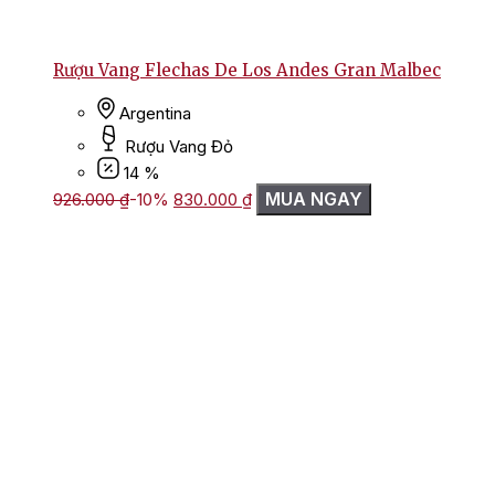
Rượu Vang Flechas De Los Andes Gran Malbec
Argentina
Rượu Vang Đỏ
14 %
Giá
Giá
MUA NGAY
926.000
₫
-10%
830.000
₫
gốc
hiện
là:
tại
926.000 ₫.
là:
830.000 ₫.