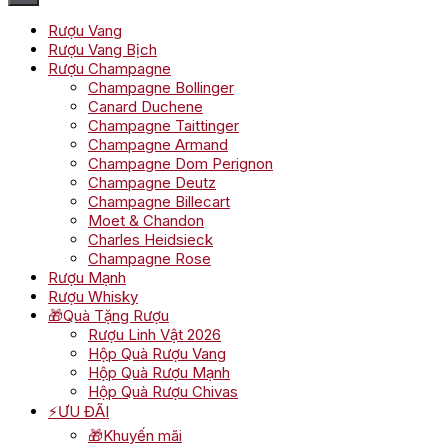
Rượu Vang
Rượu Vang Bịch
Rượu Champagne
Champagne Bollinger
Canard Duchene
Champagne Taittinger
Champagne Armand
Champagne Dom Perignon
Champagne Deutz
Champagne Billecart
Moet & Chandon
Charles Heidsieck
Champagne Rose
Rượu Mạnh
Rượu Whisky
🎁Quà Tặng Rượu
Rượu Linh Vật 2026
Hộp Quà Rượu Vang
Hộp Quà Rượu Mạnh
Hộp Quà Rượu Chivas
⚡ƯU ĐÃI
🎁Khuyến mãi