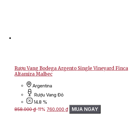
Rượu Vang Bodega Argento Single Vineyard Finca
Altamira Malbec
Argentina
Rượu Vang Đỏ
14.8 %
Giá
Giá
MUA NGAY
858.000
₫
-11%
760.000
₫
gốc
hiện
là:
tại
858.000 ₫.
là:
760.000 ₫.