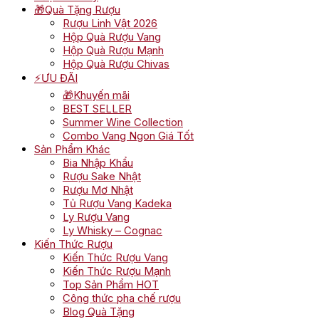
🎁Quà Tặng Rượu
Rượu Linh Vật 2026
Hộp Quà Rượu Vang
Hộp Quà Rượu Mạnh
Hộp Quà Rượu Chivas
⚡ƯU ĐÃI
🎁Khuyến mãi
BEST SELLER
Summer Wine Collection
Combo Vang Ngon Giá Tốt
Sản Phẩm Khác
Bia Nhập Khẩu
Rượu Sake Nhật
Rượu Mơ Nhật
Tủ Rượu Vang Kadeka
Ly Rượu Vang
Ly Whisky – Cognac
Kiến Thức Rượu
Kiến Thức Rượu Vang
Kiến Thức Rượu Mạnh
Top Sản Phẩm HOT
Công thức pha chế rượu
Blog Quà Tặng