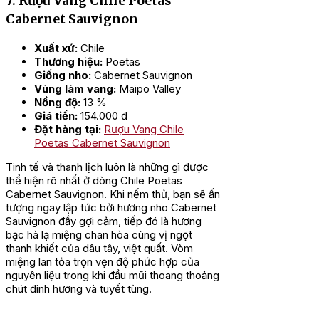
7. Rượu Vang Chile Poetas
Cabernet Sauvignon
Xuất xứ:
Chile
Thương hiệu:
Poetas
Giống nho:
Cabernet Sauvignon
Vùng làm vang:
Maipo Valley
Nồng độ:
13 %
Giá tiền:
154.000 đ
Đặt hàng tại:
Rượu Vang Chile
Poetas Cabernet Sauvignon
Tinh tế và thanh lịch luôn là những gì được
thể hiện rõ nhất ở dòng Chile Poetas
Cabernet Sauvignon. Khi nếm thử, bạn sẽ ấn
tượng ngay lập tức bởi hương nho Cabernet
Sauvignon đầy gợi cảm, tiếp đó là hương
bạc hà lạ miệng chan hòa cùng vị ngọt
thanh khiết của dâu tây, việt quất. Vòm
miệng lan tỏa trọn vẹn độ phức hợp của
nguyên liệu trong khi đầu mũi thoang thoảng
chút đinh hương và tuyết tùng.