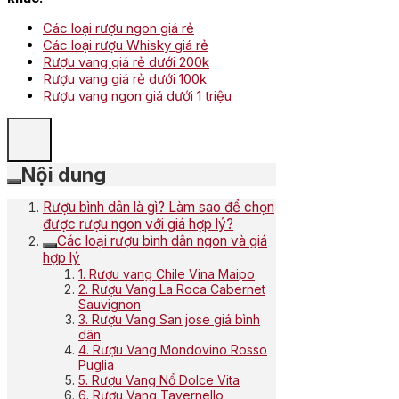
Các loại rượu ngon giá rẻ
Các loại rượu Whisky giá rẻ
Rượu vang giá rẻ dưới 200k
Rượu vang giá rẻ dưới 100k
Rượu vang ngon giá dưới 1 triệu
Nội dung
Rượu bình dân là gì? Làm sao để chọn
được rượu ngon với giá hợp lý?
Các loại rượu bình dân ngon và giá
hợp lý
1. Rượu vang Chile Vina Maipo
2. Rượu Vang La Roca Cabernet
Sauvignon
3. Rượu Vang San jose giá bình
dân
4. Rượu Vang Mondovino Rosso
Puglia
5. Rượu Vang Nổ Dolce Vita
6. Rượu Vang Tavernello