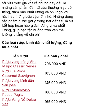
sở hữu mức giá khá rẻ nhưng đây đều là
những sản phẩm đến từ các thương hiệu có
tiếng, đảm bảo chất lượng và phù hợp với
hầu hết những bữa tiệc lớn nhỏ. Những dòng
sản phẩm được gợi ý trong bài viết sau là sự
kết hợp hoàn hảo giữa hương vị và chất
lượng, giúp bạn tận hưởng trọn vẹn mà
không lo lắng về chi phí.
Các loại rượu bình dân chất lượng, đáng
mua nhất:
Tên rượu
Giá bán / chai
Rượu vang trắng Vina
296.000 VNĐ
Maipo Classic Series
Rượu La Roca
105.000 VNĐ
Cabernet Sauvignon
Rượu vang bình dân
145.000 VNĐ
San jose
Rượu Mondovino
160.000 VNĐ
Rosso Puglia
Rượu Vang Nổ Dolce
165.000 VNĐ
Vita