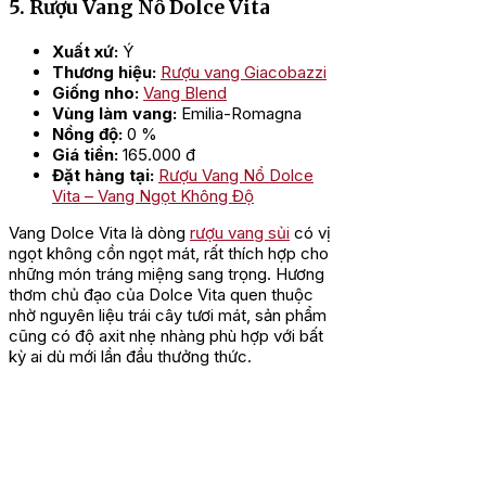
5. Rượu Vang Nổ Dolce Vita
Xuất xứ:
Ý
Thương hiệu:
Rượu vang Giacobazzi
Giống nho:
Vang Blend
Vùng làm vang:
Emilia-Romagna
Nồng độ:
0 %
Giá tiền:
165.000 đ
Đặt hàng tại:
Rượu Vang Nổ Dolce
Vita – Vang Ngọt Không Độ
Vang Dolce Vita là dòng
rượu vang sủi
có vị
ngọt không cồn ngọt mát, rất thích hợp cho
những món tráng miệng sang trọng. Hương
thơm chủ đạo của Dolce Vita quen thuộc
nhờ nguyên liệu trái cây tươi mát, sản phẩm
cũng có độ axit nhẹ nhàng phù hợp với bất
kỳ ai dù mới lần đầu thưởng thức.