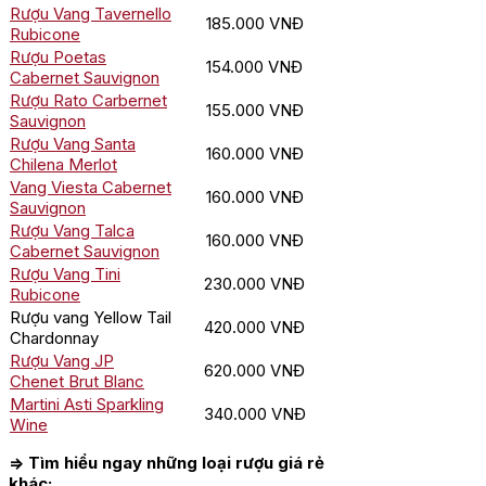
Rượu Vang Tavernello
185.000 VNĐ
Rubicone
Rượu Poetas
154.000 VNĐ
Cabernet Sauvignon
Rượu Rato Carbernet
155.000 VNĐ
Sauvignon
Rượu Vang Santa
160.000 VNĐ
Chilena Merlot
Vang Viesta Cabernet
160.000 VNĐ
Sauvignon
Rượu Vang Talca
160.000 VNĐ
Cabernet Sauvignon
Rượu Vang Tini
230.000 VNĐ
Rubicone
Rượu vang Yellow Tail
420.000 VNĐ
Chardonnay
Rượu Vang JP
620.000 VNĐ
Chenet Brut Blanc
Martini Asti Sparkling
340.000 VNĐ
Wine
=> Tìm hiểu ngay những loại rượu giá rẻ
khác: