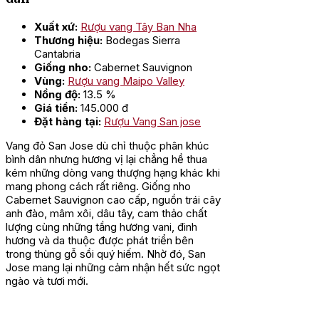
Xuất xứ:
Rượu vang Tây Ban Nha
Thương hiệu:
Bodegas Sierra
Cantabria
Giống nho:
Cabernet Sauvignon
Vùng:
Rượu vang Maipo Valley
Nồng độ:
13.5 %
Giá tiền:
145.000 đ
Đặt hàng tại:
Rượu Vang San jose
Vang đỏ San Jose dù chỉ thuộc phân khúc
bình dân nhưng hương vị lại chẳng hề thua
kém những dòng vang thượng hạng khác khi
mang phong cách rất riêng. Giống nho
Cabernet Sauvignon cao cấp, nguồn trái cây
anh đào, mâm xôi, dâu tây, cam thảo chất
lượng cùng những tầng hương vani, đinh
hương và da thuộc được phát triển bên
trong thùng gỗ sồi quý hiếm. Nhờ đó, San
Jose mang lại những cảm nhận hết sức ngọt
ngào và tươi mới.