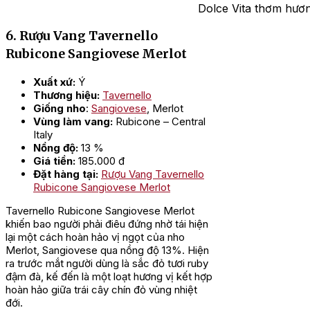
Dolce Vita thơm hươn
6. Rượu Vang Tavernello
Rubicone Sangiovese Merlot
Xuất xứ:
Ý
Thương hiệu:
Tavernello
Giống nho
:
Sangiovese
, Merlot
Vùng làm vang:
Rubicone – Central
Italy
Nồng độ:
13 %
Giá tiền:
185.000 đ
Đặt hàng tại:
Rượu Vang Tavernello
Rubicone Sangiovese Merlot
Tavernello Rubicone Sangiovese Merlot
khiến bao người phải điêu đứng nhờ tái hiện
lại một cách hoàn hảo vị ngọt của nho
Merlot, Sangiovese qua nồng độ 13%. Hiện
ra trước mắt người dùng là sắc đỏ tươi ruby
đậm đà, kế đến là một loạt hương vị kết hợp
hoàn hảo giữa trái cây chín đỏ vùng nhiệt
đới.