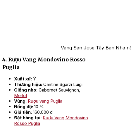
Vang San Jose Tây Ban Nha nổi
4. Rượu Vang Mondovino Rosso
Puglia
Xuất xứ:
Ý
Thương hiệu:
Cantine Sgarzi Luigi
Giống nho:
Cabernet Sauvignon,
Merlot
Vùng:
Rượu vang Puglia
Nồng độ:
10 %
Giá tiền:
160.000 đ
Đặt hàng tại:
Rượu Vang Mondovino
Rosso Puglia