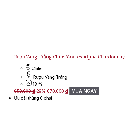
Rượu Vang Trắng Chile Montes Alpha Chardonnay
Chile
Rượu Vang Trắng
13 %
Giá
Giá
MUA NGAY
950.000
₫
-29%
670.000
₫
gốc
hiện
Ưu đãi thùng 6 chai
là:
tại
950.000 ₫.
là:
670.000 ₫.