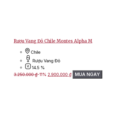
Rượu Vang Đỏ Chile Montes Alpha M
Chile
Rượu Vang Đỏ
14.5 %
Giá
Giá
MUA NGAY
3.250.000
₫
-11%
2.900.000
₫
gốc
hiện
là:
tại
3.250.000 ₫.
là:
2.900.000 ₫.