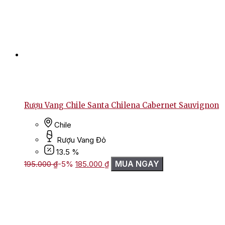
Rượu Vang Chile Santa Chilena Cabernet Sauvignon
Chile
Rượu Vang Đỏ
13.5 %
Giá
Giá
MUA NGAY
195.000
₫
-5%
185.000
₫
gốc
hiện
là:
tại
195.000 ₫.
là:
185.000 ₫.