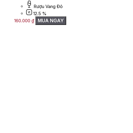
Rượu Vang Đỏ
12.5 %
MUA NGAY
160.000
₫