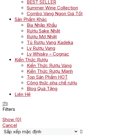
BEST SELLER
Summer Wine Collection
Combo Vang Ngon Giá Tốt
Sản Phẩm Khác
Bia Nhập Khẩu
Rượu Sake Nhật
Rượu Mơ Nhật
Tủ Rượu Vang Kadeka
Ly Rượu Vang
Ly Whisky – Cognac
Kiến Thức Rượu
Kiến Thức Rượu Vang
Kiến Thức Rượu Mạnh
Top Sản Phẩm HOT
Công thức pha chế rượu
Blog Quà Tặng
Liên Hệ
Filters
Show
(
0
)
Cancel