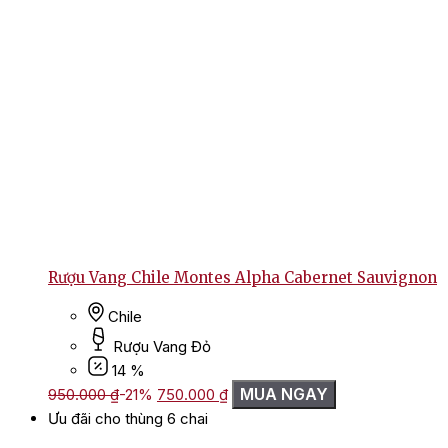
Rượu Vang Chile Montes Alpha Cabernet Sauvignon
Chile
Rượu Vang Đỏ
14 %
Giá
Giá
MUA NGAY
950.000
₫
-21%
750.000
₫
gốc
hiện
Ưu đãi cho thùng 6 chai
là:
tại
950.000 ₫.
là: