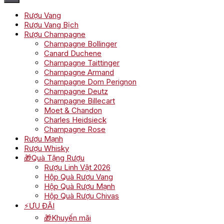
Rượu Vang
Rượu Vang Bịch
Rượu Champagne
Champagne Bollinger
Canard Duchene
Champagne Taittinger
Champagne Armand
Champagne Dom Perignon
Champagne Deutz
Champagne Billecart
Moet & Chandon
Charles Heidsieck
Champagne Rose
Rượu Mạnh
Rượu Whisky
🎁Quà Tặng Rượu
Rượu Linh Vật 2026
Hộp Quà Rượu Vang
Hộp Quà Rượu Mạnh
Hộp Quà Rượu Chivas
⚡ƯU ĐÃI
🎁Khuyến mãi