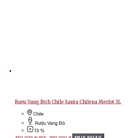
Rượu Vang Bịch Chile Santa Chilena Merlot 3L
Chile
Rượu Vang Đỏ
13 %
Giá
Giá
MUA NGAY
450.000
₫
-16%
380.000
₫