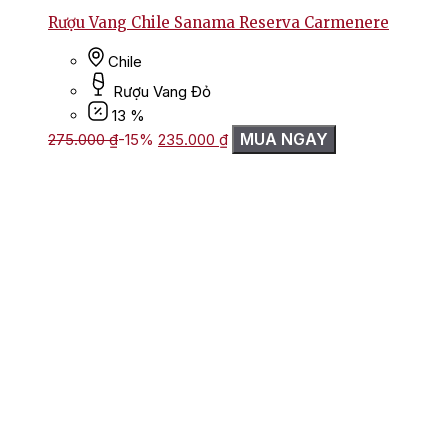
Rượu Vang Chile Sanama Reserva Carmenere
Chile
Rượu Vang Đỏ
13 %
Giá
Giá
MUA NGAY
275.000
₫
-15%
235.000
₫
gốc
hiện
là:
tại
275.000 ₫.
là:
235.000 ₫.