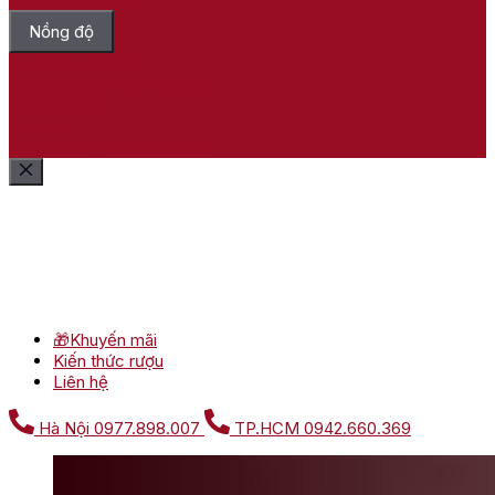
Nồng độ
Bỏ chọn tất cả
Lọc sản phẩm
Xóa bộ lọc
Show
(
142
)
Cancel
Lọc sản phẩm
Xóa bộ lọc
🎁Khuyến mãi
Kiến thức rượu
Liên hệ
Hà Nội
0977.898.007
TP.HCM
0942.660.369