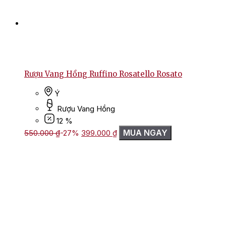
Rượu Vang Hồng Ruffino Rosatello Rosato
Ý
Rượu Vang Hồng
12 %
Giá
Giá
MUA NGAY
550.000
₫
-27%
399.000
₫
gốc
hiện
là:
tại
550.000 ₫.
là:
399.000 ₫.