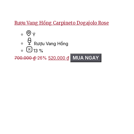
Rượu Vang Hồng Carpineto Dogajolo Rose
Ý
Rượu Vang Hồng
13 %
Giá
Giá
MUA NGAY
700.000
₫
-26%
520.000
₫
gốc
hiện
là:
tại
700.000 ₫.
là:
520.000 ₫.