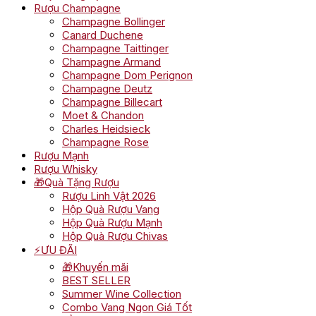
Rượu Champagne
Champagne Bollinger
Canard Duchene
Champagne Taittinger
Champagne Armand
Champagne Dom Perignon
Champagne Deutz
Champagne Billecart
Moet & Chandon
Charles Heidsieck
Champagne Rose
Rượu Mạnh
Rượu Whisky
🎁Quà Tặng Rượu
Rượu Linh Vật 2026
Hộp Quà Rượu Vang
Hộp Quà Rượu Mạnh
Hộp Quà Rượu Chivas
⚡ƯU ĐÃI
🎁Khuyến mãi
BEST SELLER
Summer Wine Collection
Combo Vang Ngon Giá Tốt