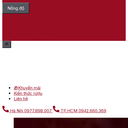
Nồng độ
Bỏ chọn tất cả
Lọc sản phẩm
Xóa bộ lọc
Show
(
205
)
Cancel
Lọc sản phẩm
Xóa bộ lọc
🎁Khuyến mãi
Kiến thức rượu
Liên hệ
Hà Nội
0977.898.007
TP.HCM
0942.660.369