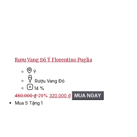
Rượu Vang Đỏ Ý Florentino Puglia
Ý
Rượu Vang Đỏ
14 %
Giá
Giá
MUA NGAY
450.000
₫
-29%
320.000
₫
gốc
hiện
Mua 5 Tặng 1
là:
tại
450.000 ₫.
là:
320.000 ₫.