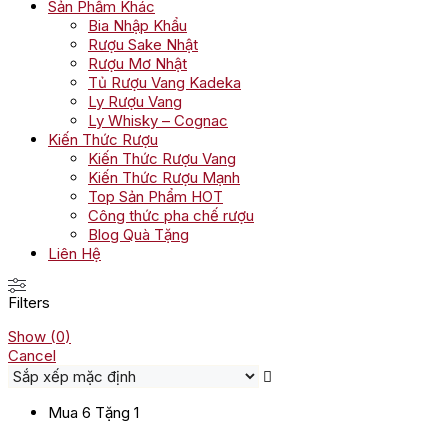
Sản Phẩm Khác
Bia Nhập Khẩu
Rượu Sake Nhật
Rượu Mơ Nhật
Tủ Rượu Vang Kadeka
Ly Rượu Vang
Ly Whisky – Cognac
Kiến Thức Rượu
Kiến Thức Rượu Vang
Kiến Thức Rượu Mạnh
Top Sản Phẩm HOT
Công thức pha chế rượu
Blog Quà Tặng
Liên Hệ
Filters
Show
(
0
)
Cancel
Mua 6 Tặng 1