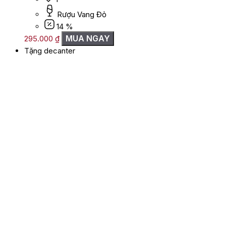
Rượu Vang Đỏ
14 %
MUA NGAY
295.000
₫
Tặng decanter