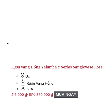
Rượu Vang Hồng Yalumba Y Series Sangiovese Rose
Úc
Rượu Vang Hồng
12 %
Giá
Giá
MUA NGAY
415.000
₫
-16%
350.000
₫
gốc
hiện
là:
tại