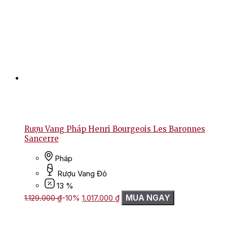
Rượu Vang Pháp Henri Bourgeois Les Baronnes
Sancerre
Pháp
Rượu Vang Đỏ
13 %
Giá
Giá
MUA NGAY
1.129.000
₫
-10%
1.017.000
₫
gốc
hiện
là:
tại
1.129.000 ₫.
là: