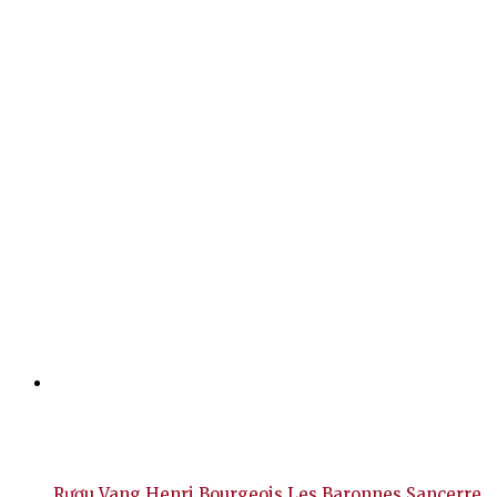
Rượu Vang Henri Bourgeois Les Baronnes Sancerre