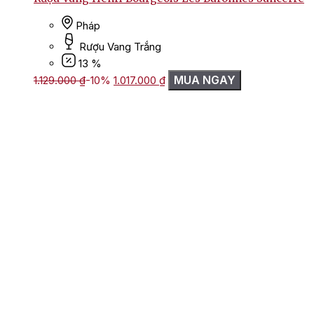
Pháp
Rượu Vang Trắng
13 %
Giá
Giá
MUA NGAY
1.129.000
₫
-10%
1.017.000
₫
gốc
hiện
là:
tại
1.129.000 ₫.
là:
1.017.000 ₫.