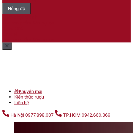
Nồng độ
Bỏ chọn tất cả
Lọc sản phẩm
Xóa bộ lọc
Show
(
99
)
Cancel
Lọc sản phẩm
Xóa bộ lọc
🎁Khuyến mãi
Kiến thức rượu
Liên hệ
Hà Nội
0977.898.007
TP.HCM
0942.660.369