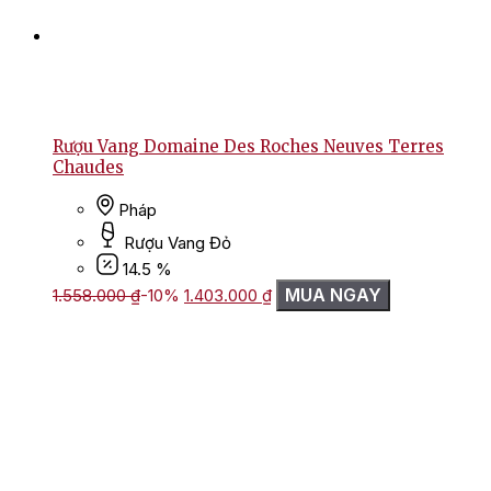
Rượu Vang Domaine Des Roches Neuves Terres
Chaudes
Pháp
Rượu Vang Đỏ
14.5 %
Giá
Giá
MUA NGAY
1.558.000
₫
-10%
1.403.000
₫
gốc
hiện
là:
tại
1.558.000 ₫.
là:
1.403.000 ₫.