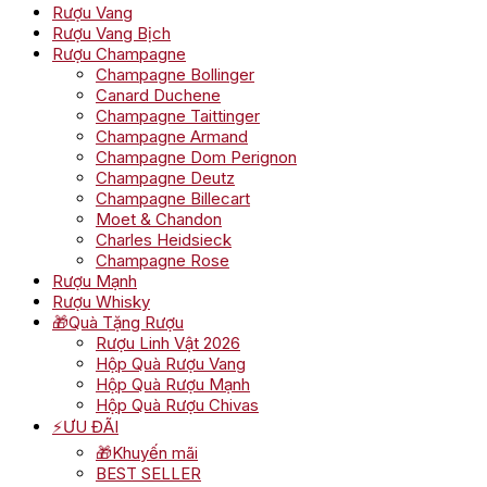
Rượu Vang
Rượu Vang Bịch
Rượu Champagne
Champagne Bollinger
Canard Duchene
Champagne Taittinger
Champagne Armand
Champagne Dom Perignon
Champagne Deutz
Champagne Billecart
Moet & Chandon
Charles Heidsieck
Champagne Rose
Rượu Mạnh
Rượu Whisky
🎁Quà Tặng Rượu
Rượu Linh Vật 2026
Hộp Quà Rượu Vang
Hộp Quà Rượu Mạnh
Hộp Quà Rượu Chivas
⚡ƯU ĐÃI
🎁Khuyến mãi
BEST SELLER