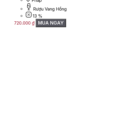
Pháp
Rượu Vang Hồng
13 %
MUA NGAY
720.000
₫