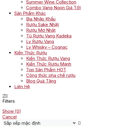
Summer Wine Collection
Combo Vang Ngon Giá Tốt
Sản Phẩm Khác
Bia Nhập Khẩu
Rượu Sake Nhật
Rượu Mơ Nhật
Tủ Rượu Vang Kadeka
Ly Rượu Vang
Ly Whisky – Cognac
Kiến Thức Rượu
Kiến Thức Rượu Vang
Kiến Thức Rượu Mạnh
Top Sản Phẩm HOT
Công thức pha chế rượu
Blog Quà Tặng
Liên Hệ
Filters
Show
(
0
)
Cancel