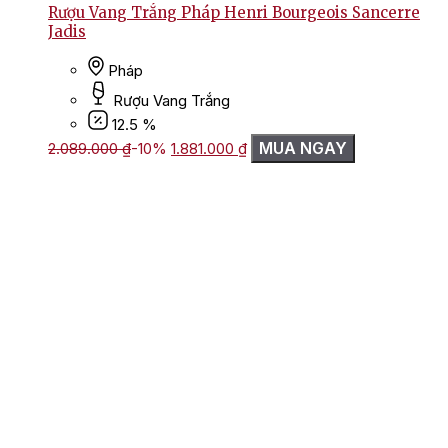
Rượu Vang Trắng Pháp Henri Bourgeois Sancerre
Jadis
Pháp
Rượu Vang Trắng
12.5 %
Giá
Giá
MUA NGAY
2.089.000
₫
-10%
1.881.000
₫
gốc
hiện
là:
tại
2.089.000 ₫.
là:
1.881.000 ₫.