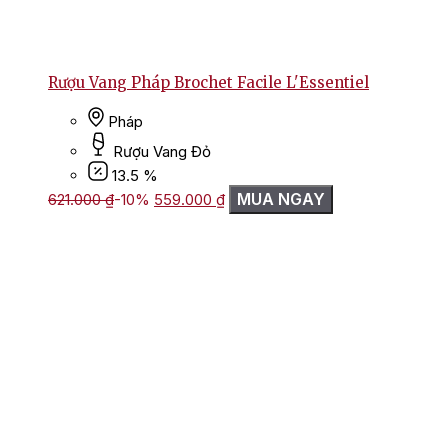
Rượu Vang Pháp Brochet Facile L'Essentiel
Pháp
Rượu Vang Đỏ
13.5 %
Giá
Giá
MUA NGAY
621.000
₫
-10%
559.000
₫
gốc
hiện
là:
tại
621.000 ₫.
là:
559.000 ₫.