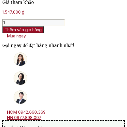
Giá tham khảo
1.547.000
₫
Rượu
Vang
Thêm vào giỏ hàng
Pháp
Mua ngay
Domaine
Vacheron
Gọi ngay để đặt hàng nhanh nhất!
Sancerre
số
lượng
HCM 0942.660.369
HN 0977.898.007