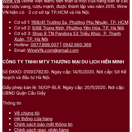
Wine VN
(Wine Việt Nam) tiền thân là một cửa hàng bán lẻ các
loại rượu vang, rượu mạnh, được thành lập vào năm 2015. Wine
VN hiện có 3 cơ sở tại TP.HCM và Hà Nội.
Cơ sở 1:
1168/41 Trường Sa, Phường Phú Nhuận, TP. HCM
Cơ sở 2:
9/68 Trung Kính, Phường Yên Hòa, TP. Hà Nội
Cơ sở 3:
Shop 9 TN Pandora 53 Triều Khúc, P. Thanh
Xuân, TP. Hà Nội
Hotline:
0977.898.007
|
0942.660.369
Email:
WineVN.com@gmail.com
CÔNG TY TNHH MTV THƯƠNG MẠI DU LỊCH HIỀN MINH
Số ĐKKD: 0109378230. Ngày cấp: 14/10/2020. Nơi cấp: Sở Kế
hoạch và đầu tư Hà Nội.
Giấy phép bán lẻ: 14/GP-BLR. Ngày cấp: 20/11/2020. Nơi cấp:
UBND Quận Cầu Giấy
Thông tin
Về chúng tôi
Hệ thống cửa hàng
Chính sách bảo mật thông tin
Chính sách giao, nhận hàng