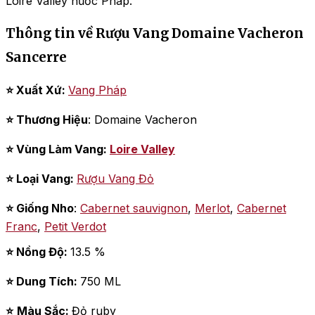
Loire Valley nước Pháp.
Thông tin về Rượu Vang Domaine Vacheron
Sancerre
⭐ Xuất Xứ:
Vang Pháp
⭐ Thương Hiệu
: Domaine Vacheron
⭐ Vùng Làm Vang:
Loire Valley
⭐ Loại Vang:
Rượu Vang Đỏ
⭐ Giống Nho
:
Cabernet sauvignon
,
Merlot
,
Cabernet
Franc
,
Petit Verdot
⭐ Nồng Độ:
13.5 %
⭐
Dung Tích:
750 ML
⭐
Màu Sắc:
Đỏ ruby