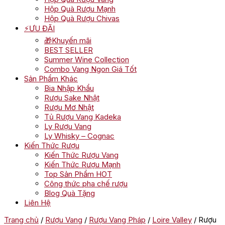
Hộp Quà Rượu Mạnh
Hộp Quà Rượu Chivas
⚡ƯU ĐÃI
🎁Khuyến mãi
BEST SELLER
Summer Wine Collection
Combo Vang Ngon Giá Tốt
Sản Phẩm Khác
Bia Nhập Khẩu
Rượu Sake Nhật
Rượu Mơ Nhật
Tủ Rượu Vang Kadeka
Ly Rượu Vang
Ly Whisky – Cognac
Kiến Thức Rượu
Kiến Thức Rượu Vang
Kiến Thức Rượu Mạnh
Top Sản Phẩm HOT
Công thức pha chế rượu
Blog Quà Tặng
Liên Hệ
Trang chủ
/
Rượu Vang
/
Rượu Vang Pháp
/
Loire Valley
/ Rượu