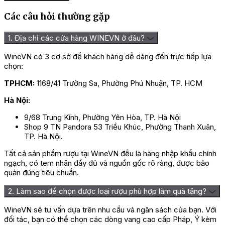
Các câu hỏi thường gặp
1. Địa chỉ các cửa hàng WINEVN ở đâu?
WineVN có 3 cơ sở để khách hàng dễ dàng đến trực tiếp lựa
chọn:
TPHCM:
1168/41 Trường Sa, Phường Phú Nhuận, TP. HCM
Hà Nội:
9/68 Trung Kính, Phường Yên Hòa, TP. Hà Nội
Shop 9 TN Pandora 53 Triều Khúc, Phường Thanh Xuân,
TP. Hà Nội.
Tất cả sản phẩm rượu tại WineVN đều là hàng nhập khẩu chính
ngạch, có tem nhãn đầy đủ và nguồn gốc rõ ràng, được bảo
quản đúng tiêu chuẩn.
2. Làm sao để chọn được loại rượu phù hợp làm quà tặng?
WineVN sẽ tư vấn dựa trên nhu cầu và ngân sách của bạn. Với
đối tác, bạn có thể chọn các dòng vang cao cấp Pháp, Ý kèm