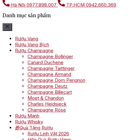
Hà Nội
0977.898.007
TP.HCM
0942.660.369
Danh mục sản phẩm
Rượu Vang
Rượu Vang Bịch
Rượu Champagne
Champagne Bollinger
Canard Duchene
Champagne Taittinger
Champagne Armand
Champagne Dom Perignon
Champagne Deutz
Champagne Billecart
Moet & Chandon
Charles Heidsieck
Champagne Rose
Rượu Mạnh
Rượu Whisky
🎁Quà Tặng Rượu
Rượu Linh Vật 2026
Hộp Quà Rượu Vang