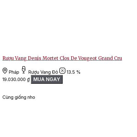
Rượu Vang Denis Mortet Clos De Vougeot Grand Cru
Pháp
Rượu Vang Đỏ
13.5 %
MUA NGAY
19.030.000
₫
Cùng giống nho
G