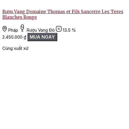
Rượu Vang Domaine Thomas et Fils Sancerre Les Teres
R
Blanches Rouge
Pháp
Rượu Vang Đỏ
13.5 %
1
MUA NGAY
2.450.000
₫
Cùng xuất xứ