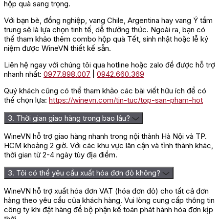
hộp quà sang trọng.
Với bạn bè, đồng nghiệp, vang Chile, Argentina hay vang Ý tầm
trung sẽ là lựa chọn tinh tế, dễ thưởng thức. Ngoài ra, bạn có
thể tham khảo thêm combo hộp quà Tết, sinh nhật hoặc lễ kỷ
niệm được WineVN thiết kế sẵn.
Liên hệ ngay với chúng tôi qua hotline hoặc zalo để được hỗ trợ
nhanh nhất:
0977.898.007
|
0942.660.369
Quý khách cũng có thể tham khảo các bài viết hữu ích để có
thể chọn lựa:
https://winevn.com/tin-tuc/top-san-pham-hot
3. Thời gian giao hàng trong bao lâu?
WineVN hỗ trợ giao hàng nhanh trong nội thành Hà Nội và TP.
HCM khoảng 2 giờ. Với các khu vực lân cận và tỉnh thành khác,
thời gian từ 2-4 ngày tùy địa điểm.
3. Tôi có thể yêu cầu xuất hóa đơn đỏ không?
WineVN hỗ trợ xuất hóa đơn VAT (hóa đơn đỏ) cho tất cả đơn
hàng theo yêu cầu của khách hàng. Vui lòng cung cấp thông tin
công ty khi đặt hàng để bộ phận kế toán phát hành hóa đơn kịp
thời.