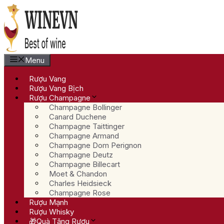
Chuyển
đến
nội
dung
Menu
Rượu Vang
Rượu Vang Bịch
Rượu Champagne
Champagne Bollinger
Canard Duchene
Champagne Taittinger
Champagne Armand
Champagne Dom Perignon
Champagne Deutz
Champagne Billecart
Moet & Chandon
Charles Heidsieck
Champagne Rose
Rượu Mạnh
Rượu Whisky
🎁Quà Tặng Rượu