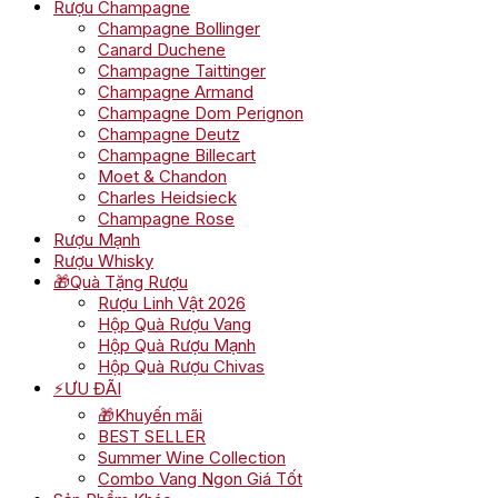
Rượu Champagne
Champagne Bollinger
Canard Duchene
Champagne Taittinger
Champagne Armand
Champagne Dom Perignon
Champagne Deutz
Champagne Billecart
Moet & Chandon
Charles Heidsieck
Champagne Rose
Rượu Mạnh
Rượu Whisky
🎁Quà Tặng Rượu
Rượu Linh Vật 2026
Hộp Quà Rượu Vang
Hộp Quà Rượu Mạnh
Hộp Quà Rượu Chivas
⚡ƯU ĐÃI
🎁Khuyến mãi
BEST SELLER
Summer Wine Collection
Combo Vang Ngon Giá Tốt