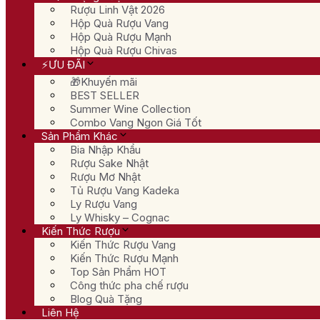
Rượu Linh Vật 2026
Hộp Quà Rượu Vang
Hộp Quà Rượu Mạnh
Hộp Quà Rượu Chivas
⚡ƯU ĐÃI
🎁Khuyến mãi
BEST SELLER
Summer Wine Collection
Combo Vang Ngon Giá Tốt
Sản Phẩm Khác
Bia Nhập Khẩu
Rượu Sake Nhật
Rượu Mơ Nhật
Tủ Rượu Vang Kadeka
Ly Rượu Vang
Ly Whisky – Cognac
Kiến Thức Rượu
Kiến Thức Rượu Vang
Kiến Thức Rượu Mạnh
Top Sản Phẩm HOT
Công thức pha chế rượu
Blog Quà Tặng
Liên Hệ