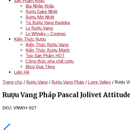
Sản Phẩm Khác
Bia Nhập Khẩu
Rượu Sake Nhật
Rượu Mơ Nhật
Tủ Rượu Vang Kadeka
Ly Rượu Vang
Ly Whisky – Cognac
Kiến Thức Rượu
Kiến Thức Rượu Vang
Kiến Thức Rượu Mạnh
Top Sản Phẩm HOT
Công thức pha chế rượu
Blog Quà Tặng
Liên Hệ
Trang chủ
/
Rượu Vang
/
Rượu Vang Pháp
/
Loire Valley
/ Rượu Va
Rượu Vang Pháp Pascal Jolivet Attitud
SKU:
VNWH-927