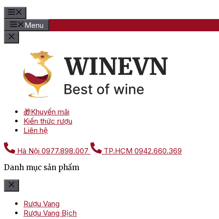
Menu
🎁Khuyến mãi
Kiến thức rượu
Liên hệ
Hà Nội
0977.898.007
TP.HCM
0942.660.369
Danh mục sản phẩm
Rượu Vang
Rượu Vang Bịch