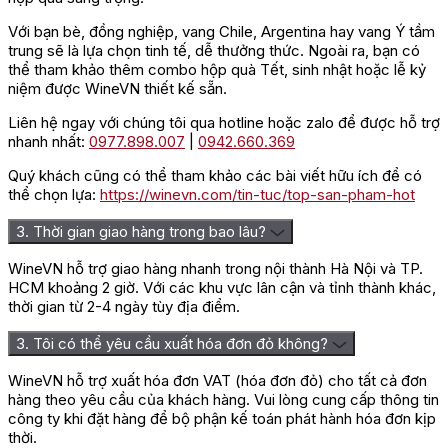
Với bạn bè, đồng nghiệp, vang Chile, Argentina hay vang Ý tầm
trung sẽ là lựa chọn tinh tế, dễ thưởng thức. Ngoài ra, bạn có
thể tham khảo thêm combo hộp quà Tết, sinh nhật hoặc lễ kỷ
niệm được WineVN thiết kế sẵn.
Liên hệ ngay với chúng tôi qua hotline hoặc zalo để được hỗ trợ
nhanh nhất:
0977.898.007
|
0942.660.369
Quý khách cũng có thể tham khảo các bài viết hữu ích để có
thể chọn lựa:
https://winevn.com/tin-tuc/top-san-pham-hot
3. Thời gian giao hàng trong bao lâu?
WineVN hỗ trợ giao hàng nhanh trong nội thành Hà Nội và TP.
HCM khoảng 2 giờ. Với các khu vực lân cận và tỉnh thành khác,
thời gian từ 2-4 ngày tùy địa điểm.
3. Tôi có thể yêu cầu xuất hóa đơn đỏ không?
WineVN hỗ trợ xuất hóa đơn VAT (hóa đơn đỏ) cho tất cả đơn
hàng theo yêu cầu của khách hàng. Vui lòng cung cấp thông tin
công ty khi đặt hàng để bộ phận kế toán phát hành hóa đơn kịp
thời.