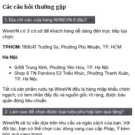
Các câu hỏi thường gặp
1. Địa chỉ các cửa hàng WINEVN ở đâu?
WineVN có 3 cơ sở để khách hàng dễ dàng đến trực tiếp lựa
chọn:
TPHCM:
1168/41 Trường Sa, Phường Phú Nhuận, TP. HCM
Hà Nội:
9/68 Trung Kính, Phường Yên Hòa, TP. Hà Nội
Shop 9 TN Pandora 53 Triều Khúc, Phường Thanh Xuân,
TP. Hà Nội.
Tất cả sản phẩm rượu tại WineVN đều là hàng nhập khẩu chính
ngạch, có tem nhãn đầy đủ và nguồn gốc rõ ràng, được bảo
quản đúng tiêu chuẩn.
2. Làm sao để chọn được loại rượu phù hợp làm quà tặng?
WineVN sẽ tư vấn dựa trên nhu cầu và ngân sách của bạn. Với
đối tác, bạn có thể chọn các dòng vang cao cấp Pháp, Ý kèm
hộp quà sang trọng.