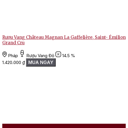
Rượu Vang Château Magnan La Gaffelière, Saint- Émilion
Grand Cru
Pháp
Rượu Vang Đỏ
14.5 %
MUA NGAY
1.420.000
₫
1