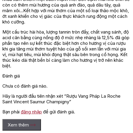
còn có thêm mùi hương của quả anh đào, quả dâu tây, quả
mâm xôi…Kết hợp với mùi thơm của một số loại thảo mộc khô,
ớt xanh khiến cho vị giác của thực khách rung động một cách
khó cưỡng.
Một cấu trúc hài hòa, lượng tannin tròn đầy, chất vang sánh, độ
acid cân bằng cùng nồng độ ở mức nhẹ nhàng là 12,5% đã góp
phần tạo nên sự kết thúc đặc biệt hơn cho hương vị của rượu
khi gia tăng mùi thơm tuyệt hảo của gỗ sồi xen lẫn với mùi gia
vị, mùi hạt tiêu, mùi khói đọng thật sâu bên trong cổ họng. Kết
thúc kéo dài thật bền bỉ càng làm cho hương vị trở nên khác
biệt.
Đánh giá
Chưa có đánh giá nào.
Hãy là người đầu tiên nhận xét “Rượu Vang Pháp La Roche
Saint Vincent Saumur Champigny”
Bạn phải
đăng nhập
để gửi đánh giá.
Xem thêm