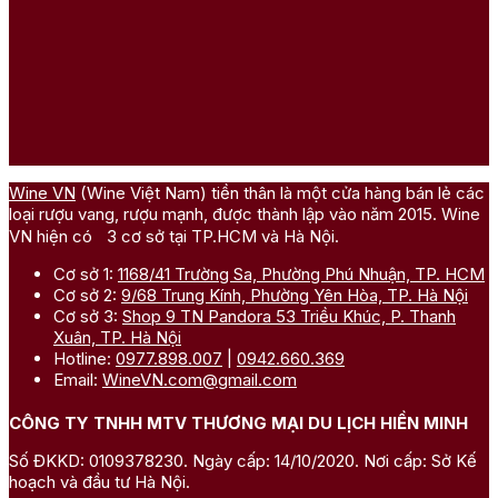
Wine VN
(Wine Việt Nam) tiền thân là một cửa hàng bán lẻ các
loại rượu vang, rượu mạnh, được thành lập vào năm 2015. Wine
VN hiện có 3 cơ sở tại TP.HCM và Hà Nội.
Cơ sở 1:
1168/41 Trường Sa, Phường Phú Nhuận, TP. HCM
Cơ sở 2:
9/68 Trung Kính, Phường Yên Hòa, TP. Hà Nội
Cơ sở 3:
Shop 9 TN Pandora 53 Triều Khúc, P. Thanh
Xuân, TP. Hà Nội
Hotline:
0977.898.007
|
0942.660.369
Email:
WineVN.com@gmail.com
CÔNG TY TNHH MTV THƯƠNG MẠI DU LỊCH HIỀN MINH
Số ĐKKD: 0109378230. Ngày cấp: 14/10/2020. Nơi cấp: Sở Kế
hoạch và đầu tư Hà Nội.