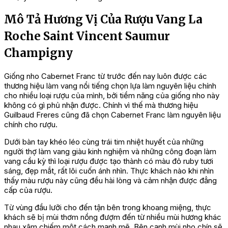
Mô Tả Hương Vị Của Rượu Vang La
Roche Saint Vincent Saumur
Champigny
Giống nho Cabernet Franc từ trước đến nay luôn được các
thương hiệu làm vang nổi tiếng chọn lựa làm nguyên liệu chính
cho nhiều loại rượu của mình, bởi tiềm năng của giống nho này
không có gì phủ nhận được. Chính vì thế mà thương hiệu
Guilbaud Freres cũng đã chọn Cabernet Franc làm nguyên liệu
chính cho rượu.
Dưới bàn tay khéo léo cùng trái tim nhiệt huyết của những
người thợ làm vang giàu kinh nghiệm và những công đoạn làm
vang cầu kỳ thì loại rượu được tạo thành có màu đỏ ruby tươi
sáng, đẹp mắt, rất lôi cuốn ánh nhìn. Thực khách nào khi nhìn
thấy màu rượu này cũng đều hài lòng và cảm nhận được đẳng
cấp của rượu.
Từ vùng đầu lưỡi cho đến tận bên trong khoang miệng, thực
khách sẽ bị mùi thơm nồng đượm đến từ nhiều mùi hương khác
nhau xâm chiếm một cách mạnh mẽ. Bên cạnh mùi nho chín sẽ