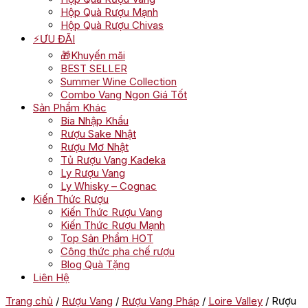
Hộp Quà Rượu Mạnh
Hộp Quà Rượu Chivas
⚡ƯU ĐÃI
🎁Khuyến mãi
BEST SELLER
Summer Wine Collection
Combo Vang Ngon Giá Tốt
Sản Phẩm Khác
Bia Nhập Khẩu
Rượu Sake Nhật
Rượu Mơ Nhật
Tủ Rượu Vang Kadeka
Ly Rượu Vang
Ly Whisky – Cognac
Kiến Thức Rượu
Kiến Thức Rượu Vang
Kiến Thức Rượu Mạnh
Top Sản Phẩm HOT
Công thức pha chế rượu
Blog Quà Tặng
Liên Hệ
Trang chủ
/
Rượu Vang
/
Rượu Vang Pháp
/
Loire Valley
/ Rượu