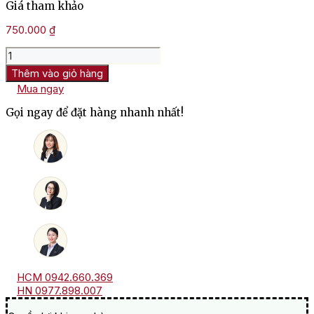
Giá tham khảo
750.000
₫
Rượu
Vang
Thêm vào giỏ hàng
Pháp
Mua ngay
La
Roche
Gọi ngay để đặt hàng nhanh nhất!
Saint
Vincent
Saumur
Champigny
số
lượng
HCM 0942.660.369
HN 0977.898.007