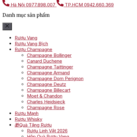
Hà Nội
0977.898.007
TP.HCM
0942.660.369
Danh mục sản phẩm
Rượu Vang
Rượu Vang Bịch
Rượu Champagne
Champagne Bollinger
Canard Duchene
Champagne Taittinger
Champagne Armand
Champagne Dom Perignon
Champagne Deutz
Champagne Billecart
Moet & Chandon
Charles Heidsieck
Champagne Rose
Rượu Mạnh
Rượu Whisky
🎁Quà Tặng Rượu
Rượu Linh Vật 2026
Hộp Quà Rượu Vang