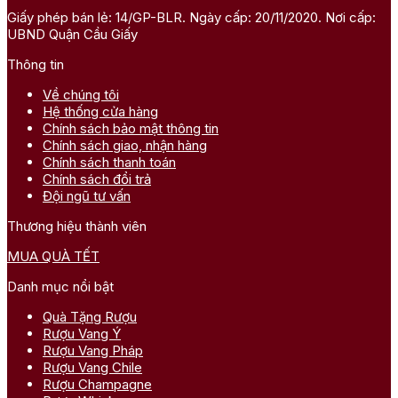
Giấy phép bán lẻ: 14/GP-BLR. Ngày cấp: 20/11/2020. Nơi cấp:
UBND Quận Cầu Giấy
Thông tin
Về chúng tôi
Hệ thống cửa hàng
Chính sách bảo mật thông tin
Chính sách giao, nhận hàng
Chính sách thanh toán
Chính sách đổi trả
Đội ngũ tư vấn
Thương hiệu thành viên
MUA QUÀ TẾT
Danh mục nổi bật
Quà Tặng Rượu
Rượu Vang Ý
Rượu Vang Pháp
Rượu Vang Chile
Rượu Champagne