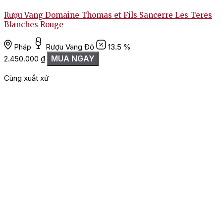
Rượu Vang Domaine Thomas et Fils Sancerre Les Teres
R
Blanches Rouge
Pháp
Rượu Vang Đỏ
13.5 %
1
MUA NGAY
2.450.000
₫
Cùng xuất xứ