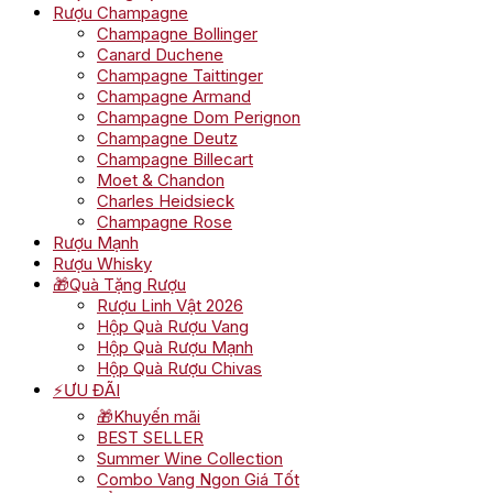
Rượu Champagne
Champagne Bollinger
Canard Duchene
Champagne Taittinger
Champagne Armand
Champagne Dom Perignon
Champagne Deutz
Champagne Billecart
Moet & Chandon
Charles Heidsieck
Champagne Rose
Rượu Mạnh
Rượu Whisky
🎁Quà Tặng Rượu
Rượu Linh Vật 2026
Hộp Quà Rượu Vang
Hộp Quà Rượu Mạnh
Hộp Quà Rượu Chivas
⚡ƯU ĐÃI
🎁Khuyến mãi
BEST SELLER
Summer Wine Collection
Combo Vang Ngon Giá Tốt