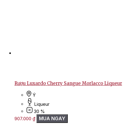
Rượu Luxardo Cherry Sangue Morlacco Liqueur
Ý
Liqueur
30 %
MUA NGAY
907.000
₫