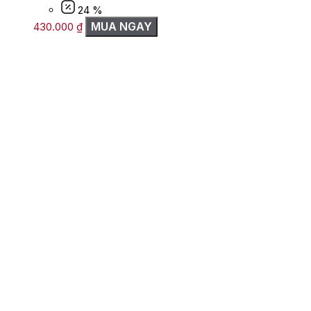
24 %
MUA NGAY
430.000
₫