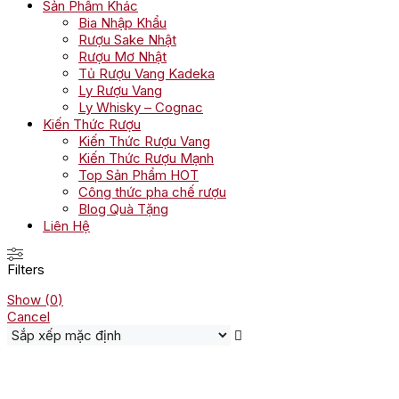
Sản Phẩm Khác
Bia Nhập Khẩu
Rượu Sake Nhật
Rượu Mơ Nhật
Tủ Rượu Vang Kadeka
Ly Rượu Vang
Ly Whisky – Cognac
Kiến Thức Rượu
Kiến Thức Rượu Vang
Kiến Thức Rượu Mạnh
Top Sản Phẩm HOT
Công thức pha chế rượu
Blog Quà Tặng
Liên Hệ
Filters
Show
(
0
)
Cancel