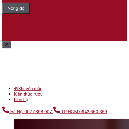
Nồng độ
Bỏ chọn tất cả
Lọc sản phẩm
Xóa bộ lọc
Show
(
48
)
Cancel
Lọc sản phẩm
Xóa bộ lọc
🎁Khuyến mãi
Kiến thức rượu
Liên hệ
Hà Nội
0977.898.007
TP.HCM
0942.660.369