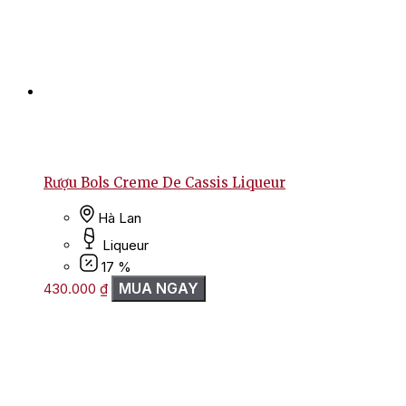
Rượu Bols Creme De Cassis Liqueur
Hà Lan
Liqueur
17 %
MUA NGAY
430.000
₫