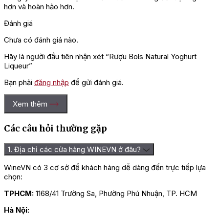
hơn và hoàn hảo hơn.
Đánh giá
Chưa có đánh giá nào.
Hãy là người đầu tiên nhận xét “Rượu Bols Natural Yoghurt
Liqueur”
Bạn phải
đăng nhập
để gửi đánh giá.
Xem thêm
Các câu hỏi thường gặp
1. Địa chỉ các cửa hàng WINEVN ở đâu?
WineVN có 3 cơ sở để khách hàng dễ dàng đến trực tiếp lựa
chọn:
TPHCM:
1168/41 Trường Sa, Phường Phú Nhuận, TP. HCM
Hà Nội: