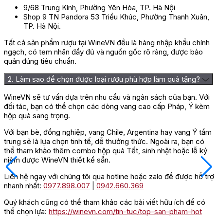
9/68 Trung Kính, Phường Yên Hòa, TP. Hà Nội
Shop 9 TN Pandora 53 Triều Khúc, Phường Thanh Xuân,
TP. Hà Nội.
Tất cả sản phẩm rượu tại WineVN đều là hàng nhập khẩu chính
ngạch, có tem nhãn đầy đủ và nguồn gốc rõ ràng, được bảo
quản đúng tiêu chuẩn.
2. Làm sao để chọn được loại rượu phù hợp làm quà tặng?
WineVN sẽ tư vấn dựa trên nhu cầu và ngân sách của bạn. Với
đối tác, bạn có thể chọn các dòng vang cao cấp Pháp, Ý kèm
hộp quà sang trọng.
Với bạn bè, đồng nghiệp, vang Chile, Argentina hay vang Ý tầm
trung sẽ là lựa chọn tinh tế, dễ thưởng thức. Ngoài ra, bạn có
thể tham khảo thêm combo hộp quà Tết, sinh nhật hoặc lễ kỷ
niệm được WineVN thiết kế sẵn.
Liên hệ ngay với chúng tôi qua hotline hoặc zalo để được hỗ trợ
nhanh nhất:
0977.898.007
|
0942.660.369
Quý khách cũng có thể tham khảo các bài viết hữu ích để có
thể chọn lựa:
https://winevn.com/tin-tuc/top-san-pham-hot