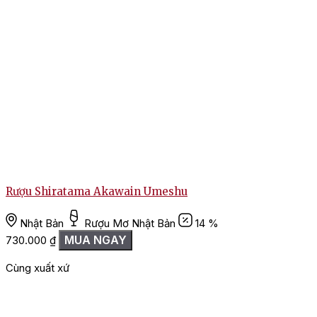
Rượu Shiratama Akawain Umeshu
R
Nhật Bản
Rượu Mơ Nhật Bản
14 %
MUA NGAY
730.000
₫
Cùng xuất xứ