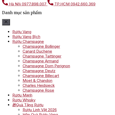
Hà Nội
0977.898.007
TP.HCM
0942.660.369
Danh mục sản phẩm
Rượu Vang
Rượu Vang Bịch
Rượu Champagne
Champagne Bollinger
Canard Duchene
Champagne Taittinger
Champagne Armand
Champagne Dom Perignon
Champagne Deutz
Champagne Billecart
Moet & Chandon
Charles Heidsieck
Champagne Rose
Rượu Mạnh
Rượu Whisky
🎁Quà Tặng Rượu
Rượu Linh Vật 2026
Hộp Quà Rượu Vang