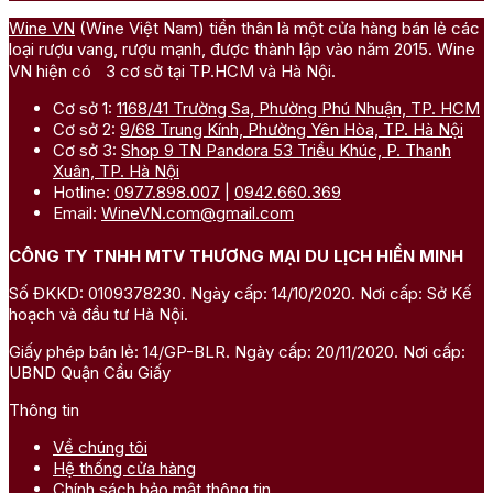
Wine VN
(Wine Việt Nam) tiền thân là một cửa hàng bán lẻ các
loại rượu vang, rượu mạnh, được thành lập vào năm 2015. Wine
VN hiện có 3 cơ sở tại TP.HCM và Hà Nội.
Cơ sở 1:
1168/41 Trường Sa, Phường Phú Nhuận, TP. HCM
Cơ sở 2:
9/68 Trung Kính, Phường Yên Hòa, TP. Hà Nội
Cơ sở 3:
Shop 9 TN Pandora 53 Triều Khúc, P. Thanh
Xuân, TP. Hà Nội
Hotline:
0977.898.007
|
0942.660.369
Email:
WineVN.com@gmail.com
CÔNG TY TNHH MTV THƯƠNG MẠI DU LỊCH HIỀN MINH
Số ĐKKD: 0109378230. Ngày cấp: 14/10/2020. Nơi cấp: Sở Kế
hoạch và đầu tư Hà Nội.
Giấy phép bán lẻ: 14/GP-BLR. Ngày cấp: 20/11/2020. Nơi cấp:
UBND Quận Cầu Giấy
Thông tin
Về chúng tôi
Hệ thống cửa hàng
Chính sách bảo mật thông tin