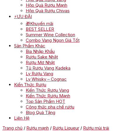
Hộp Quà Rượu Mạnh
Hộp Quà Rượu Chivas
⚡ƯU ĐÃI
🎁Khuyến mãi
BEST SELLER
Summer Wine Collection
Combo Vang Ngon Giá Tốt
Sản Phẩm Khác
Bia Nhập Khẩu
Rượu Sake Nhật
Rượu Mơ Nhật
Tủ Rượu Vang Kadeka
Ly Rượu Vang
Ly Whisky – Cognac
Kiến Thức Rượu
Kiến Thức Rượu Vang
Kiến Thức Rượu Mạnh
Top Sản Phẩm HOT
Công thức pha chế rượu
Blog Quà Tặng
Liên Hệ
Trang chủ
/
Rượu mạnh
/
Rượu Liqueur
/
Rượu mùi trái