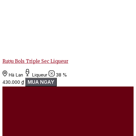
Rượu Bols Triple Sec Liqueur
Hà Lan
Liqueur
38 %
MUA NGAY
430.000
₫