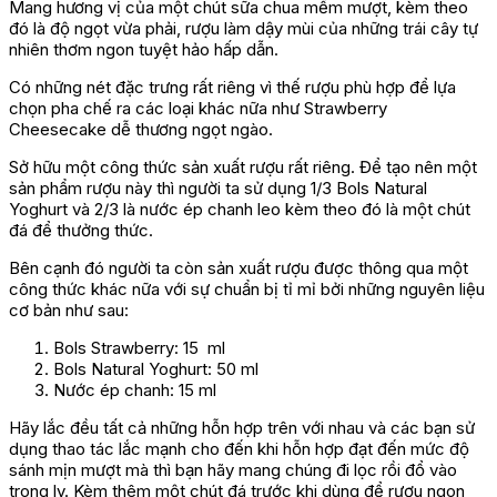
Mang hương vị của một chút sữa chua mềm mượt, kèm theo
đó là độ ngọt vừa phải, rượu làm dậy mùi của những trái cây tự
nhiên thơm ngon tuyệt hảo hấp dẫn.
Có những nét đặc trưng rất riêng vì thế rượu phù hợp để lựa
chọn pha chế ra các loại khác nữa như Strawberry
Cheesecake dễ thương ngọt ngào.
Sở hữu một công thức sản xuất rượu rất riêng. Để tạo nên một
sản phẩm rượu này thì người ta sử dụng 1/3 Bols Natural
Yoghurt và 2/3 là nước ép chanh leo kèm theo đó là một chút
đá để thưởng thức.
Bên cạnh đó người ta còn sản xuất rượu được thông qua một
công thức khác nữa với sự chuẩn bị tỉ mỉ bởi những nguyên liệu
cơ bản như sau:
Bols Strawberry: 15 ml
Bols Natural Yoghurt: 50 ml
Nước ép chanh: 15 ml
Hãy lắc đều tất cả những hỗn hợp trên với nhau và các bạn sử
dụng thao tác lắc mạnh cho đến khi hỗn hợp đạt đến mức độ
sánh mịn mượt mà thì bạn hãy mang chúng đi lọc rồi đổ vào
trong ly. Kèm thêm một chút đá trước khi dùng để rượu ngon