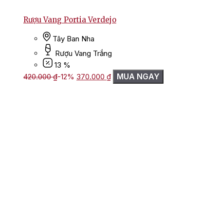
Rượu Vang Portia Verdejo
Tây Ban Nha
Rượu Vang Trắng
13 %
Giá
Giá
MUA NGAY
420.000
₫
-12%
370.000
₫
gốc
hiện
là:
tại
420.000 ₫.
là:
370.000 ₫.