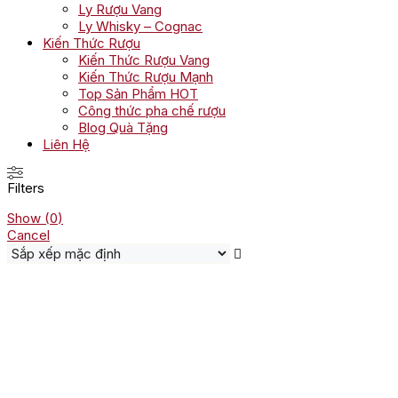
Ly Rượu Vang
Ly Whisky – Cognac
Kiến Thức Rượu
Kiến Thức Rượu Vang
Kiến Thức Rượu Mạnh
Top Sản Phẩm HOT
Công thức pha chế rượu
Blog Quà Tặng
Liên Hệ
Filters
Show
(
0
)
Cancel