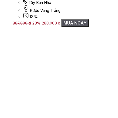
Tây Ban Nha
Rượu Vang Trắng
12 %
Giá
Giá
MUA NGAY
387.000
₫
-28%
280.000
₫
gốc
hiện
là:
tại
387.000 ₫.
là:
280.000 ₫.