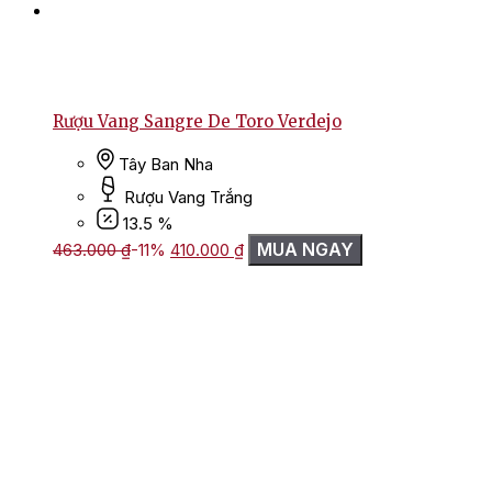
Rượu Vang Sangre De Toro Verdejo
Tây Ban Nha
Rượu Vang Trắng
13.5 %
Giá
Giá
MUA NGAY
463.000
₫
-11%
410.000
₫
gốc
hiện
là:
tại
463.000 ₫.
là:
410.000 ₫.