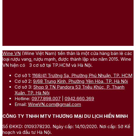
Wine VN
(Wine Việt Nam) tiền thân là một cửa hàng bán lẻ các
loại rượu vang, rượu mạnh, được thành lập vào năm 2015. Wine
VN hiện có 3 cơ sở tại TP.HCM và Hà Nội.
Cơ sở 1:
1168/41 Trường Sa, Phường Phú Nhuận, TP. HCM
Cơ sở 2:
9/68 Trung Kính, Phường Yên Hòa, TP. Hà Nội
Cơ sở 3:
Shop 9 TN Pandora 53 Triều Khúc, P. Thanh
Xuân, TP. Hà Nội
Hotline:
0977.898.007
|
0942.660.369
Email:
WineVN.com@gmail.com
CÔNG TY TNHH MTV THƯƠNG MẠI DU LỊCH HIỀN MINH
Số ĐKKD: 0109378230. Ngày cấp: 14/10/2020. Nơi cấp: Sở Kế
hoạch và đầu tư Hà Nội.