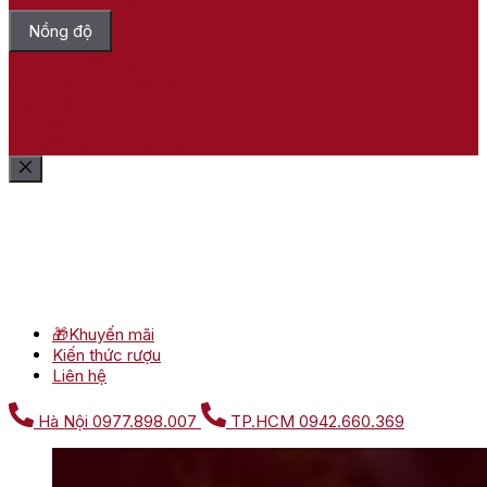
Nồng độ
Bỏ chọn tất cả
Lọc sản phẩm
Xóa bộ lọc
Show
(
6
)
Cancel
Lọc sản phẩm
Xóa bộ lọc
🎁Khuyến mãi
Kiến thức rượu
Liên hệ
Hà Nội
0977.898.007
TP.HCM
0942.660.369