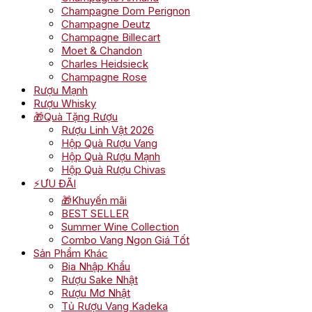
Champagne Dom Perignon
Champagne Deutz
Champagne Billecart
Moet & Chandon
Charles Heidsieck
Champagne Rose
Rượu Mạnh
Rượu Whisky
🎁Quà Tặng Rượu
Rượu Linh Vật 2026
Hộp Quà Rượu Vang
Hộp Quà Rượu Mạnh
Hộp Quà Rượu Chivas
⚡ƯU ĐÃI
🎁Khuyến mãi
BEST SELLER
Summer Wine Collection
Combo Vang Ngon Giá Tốt
Sản Phẩm Khác
Bia Nhập Khẩu
Rượu Sake Nhật
Rượu Mơ Nhật
Tủ Rượu Vang Kadeka