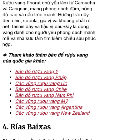
Rượu vang Priorat chủ yếu làm từ Garnacha
và Carignan, mang phong cách đậm, nồng
độ cao và cấu trúc mạnh. Hương trái cây
đen chín, socola, gia vị và khoáng chất rõ
nét, tannin dày và hậu vị dài. Đây là dòng
vang dành cho người yêu phong cách mạnh
mẽ và nhà sưu tầm tìm kiếm chiều sâu phức
hợp.
=> Tham khảo thêm bản đồ rượu vang
của quốc gia khác:
Bản đồ rượu vang Ý
Bản đồ rượu vang Pháp
Các vùng rượu vang Úc
Bản đồ rượu vang Chile
Bản đồ rượu vang Nam Phi
Các vùng rượu vang Mỹ
Các vùng rượu vang Argentina
Các vùng rượu vang New Zealand
4. Rías Baixas