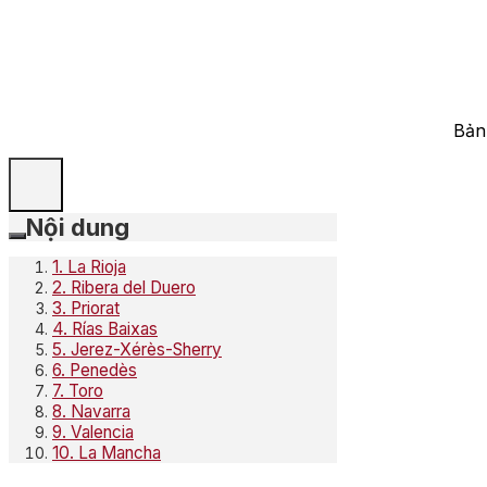
Bản
Nội dung
1. La Rioja
2. Ribera del Duero
3. Priorat
4. Rías Baixas
5. Jerez-Xérès-Sherry
6. Penedès
7. Toro
8. Navarra
9. Valencia
10. La Mancha