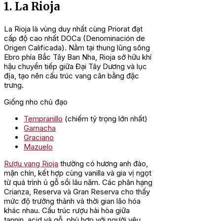
1. La Rioja
La Rioja là vùng duy nhất cùng Priorat đạt
cấp độ cao nhất DOCa (Denominación de
Origen Calificada). Nằm tại thung lũng sông
Ebro phía Bắc Tây Ban Nha, Rioja sở hữu khí
hậu chuyển tiếp giữa Đại Tây Dương và lục
địa, tạo nên cấu trúc vang cân bằng đặc
trưng.
Giống nho chủ đạo
Tempranillo
(chiếm tỷ trọng lớn nhất)
Garnacha
Graciano
Mazuelo
Rượu vang Rioja
thường có hương anh đào,
mận chín, kết hợp cùng vanilla và gia vị ngọt
từ quá trình ủ gỗ sồi lâu năm. Các phân hạng
Crianza, Reserva và Gran Reserva cho thấy
mức độ trưởng thành và thời gian lão hóa
khác nhau. Cấu trúc rượu hài hòa giữa
tannin, acid và gỗ, phù hợp với người yêu