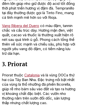
đêm lớn giúp nho giữ được độ acid tốt đồng
thời phát triển hương vị đậm đà. Tempranillo
tại đây thường được gọi là Tinto Fino, mang
cá tính mạnh mẽ hơn so với Rioja.
Vang Ribera del Duero
có màu đậm, tannin
chắc và cấu trúc dày. Hương mận đen, việt
quất, cacao và thuốc lá thường xuất hiện rõ
nét sau quá trình ủ gỗ. Phong cách tổng thể
thiên về sức mạnh và chiều sâu, phù hợp với
người yêu vang đỏ đậm, có tiềm năng lưu
trữ dài hạn.
3. Priorat
Priorat thuộc
Catalonia
và là vùng DOCa thứ
hai của Tây Ban Nha. Đặc trưng nổi bật nhất
của vùng là thổ nhưỡng đá phiến llicorella,
giúp rễ nho bám sâu vào đất và tạo ra hương
vị khoáng chất đặc biệt. Các vườn nho
thường nằm trên sườn đồi dốc, sản lượng
thấp nhưng chất lượng cao.