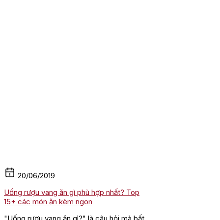
20/06/2019
Uống rượu vang ăn gì phù hợp nhất? Top
15+ các món ăn kèm ngon
"Uống rượu vang ăn gì?" là câu hỏi mà bất