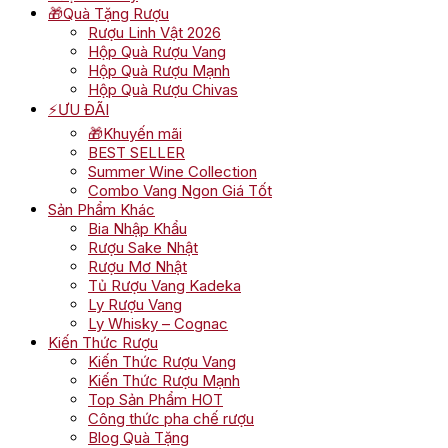
🎁Quà Tặng Rượu
Rượu Linh Vật 2026
Hộp Quà Rượu Vang
Hộp Quà Rượu Mạnh
Hộp Quà Rượu Chivas
⚡ƯU ĐÃI
🎁Khuyến mãi
BEST SELLER
Summer Wine Collection
Combo Vang Ngon Giá Tốt
Sản Phẩm Khác
Bia Nhập Khẩu
Rượu Sake Nhật
Rượu Mơ Nhật
Tủ Rượu Vang Kadeka
Ly Rượu Vang
Ly Whisky – Cognac
Kiến Thức Rượu
Kiến Thức Rượu Vang
Kiến Thức Rượu Mạnh
Top Sản Phẩm HOT
Công thức pha chế rượu
Blog Quà Tặng