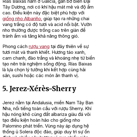
Rías Baixas nằm ở Galicia, gần bờ biển Đại
Tây Dương, nơi có khí hậu mát mẻ và độ ẩm
cao. Điều kiện này đặc biệt phù hợp với
giống nho Albariño
, giúp tạo ra những chai
vang trắng có độ tươi và acid nổi bật. Vườn
nho thường được trồng cao trên giàn để
tránh ẩm và tăng khả năng thông gió.
Phong cách
rượu vang
tại đây thiên về sự
tươi mát và thanh khiết. Hương táo xanh,
cam chanh, đào trắng và khoáng nhẹ từ biển
tạo nên trải nghiệm sống động. Rías Baixas
là lựa chọn lý tưởng khi kết hợp cùng hải
sản, sushi hoặc các món ăn thanh vị.
5. Jerez-Xérès-Sherry
Jerez nằm tại Andalusia, miền Nam Tây Ban
Nha, nổi tiếng toàn cầu với rượu Sherry. Khí
hậu nóng khô cùng đất albariza giàu đá vôi
tạo điều kiện hoàn hảo cho giống nho
Palomino phát triển. Vùng này áp dụng hệ
thống ủ Solera độc đáo, giúp duy trì sự ổn