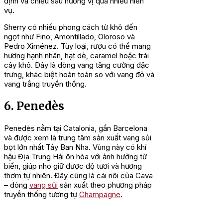
định và chiều sâu hương vị qua nhiều niên
vụ.
Sherry có nhiều phong cách từ khô đến
ngọt như Fino, Amontillado, Oloroso và
Pedro Ximénez. Tùy loại, rượu có thể mang
hương hạnh nhân, hạt dẻ, caramel hoặc trái
cây khô. Đây là dòng vang tăng cường đặc
trưng, khác biệt hoàn toàn so với vang đỏ và
vang trắng truyền thống.
6. Penedès
Penedès nằm tại Catalonia, gần Barcelona
và được xem là trung tâm sản xuất vang sủi
bọt lớn nhất Tây Ban Nha. Vùng này có khí
hậu Địa Trung Hải ôn hòa với ảnh hưởng từ
biển, giúp nho giữ được độ tươi và hương
thơm tự nhiên. Đây cũng là cái nôi của Cava
– dòng
vang sủi
sản xuất theo phương pháp
truyền thống tương tự
Champagne
.