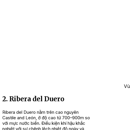
Vù
2. Ribera del Duero
Ribera del Duero nằm trên cao nguyên
Castile and León, ở độ cao từ 700–900m so
với mực nước biển. Điều kiện khí hậu khắc
nghiệt với sự chênh lệch nhiệt độ ngày và