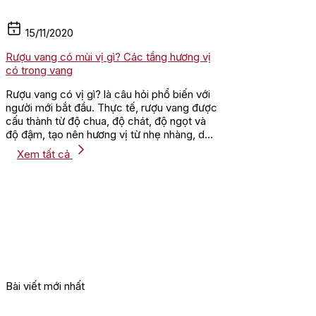
15/11/2020
Rượu vang có mùi vị gì? Các tầng hương vị
có trong vang
Rượu vang có vị gì? là câu hỏi phổ biến với
người mới bắt đầu. Thực tế, rượu vang được
cấu thành từ độ chua, độ chát, độ ngọt và
độ đậm, tạo nên hương vị từ nhẹ nhàng, dễ
uống đến...
Xem tất cả
Bài viết mới nhất