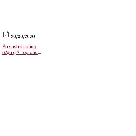
26/06/2026
Ăn sashimi uống
rượu gì? Top các
loại rượu kết hợp
hoàn hảo