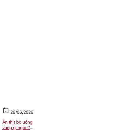
26/06/2026
Ăn thịt bò uống
vang gì ngon?