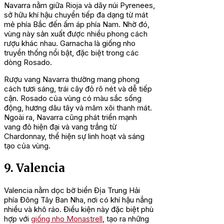
Navarra nằm giữa Rioja và dãy núi Pyrenees,
sở hữu khí hậu chuyển tiếp đa dạng từ mát
mẻ phía Bắc đến ấm áp phía Nam. Nhờ đó,
vùng này sản xuất được nhiều phong cách
rượu khác nhau. Garnacha là giống nho
truyền thống nổi bật, đặc biệt trong các
dòng Rosado.
Rượu vang Navarra thường mang phong
cách tươi sáng, trái cây đỏ rõ nét và dễ tiếp
cận. Rosado của vùng có màu sắc sống
động, hương dâu tây và mâm xôi thanh mát.
Ngoài ra, Navarra cũng phát triển mạnh
vang đỏ hiện đại và vang trắng từ
Chardonnay, thể hiện sự linh hoạt và sáng
tạo của vùng.
9. Valencia
Valencia nằm dọc bờ biển Địa Trung Hải
phía Đông Tây Ban Nha, nơi có khí hậu nắng
nhiều và khô ráo. Điều kiện này đặc biệt phù
hợp với
giống nho Monastrell
, tạo ra những