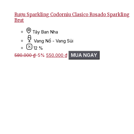
Rượu Sparkling Codorniu Clasico Rosado Sparkling
Brut
Tây Ban Nha
Vang Nổ - Vang Sủi
12 %
Giá
Giá
MUA NGAY
580.000
₫
-5%
550.000
₫
gốc
hiện
là:
tại
580.000 ₫.
là:
550.000 ₫.