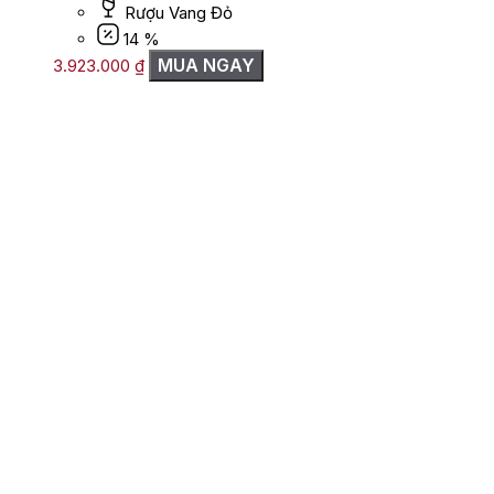
Rượu Vang Đỏ
14 %
MUA NGAY
3.923.000
₫