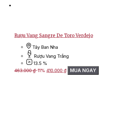
Rượu Vang Sangre De Toro Verdejo
Tây Ban Nha
Rượu Vang Trắng
13.5 %
Giá
Giá
MUA NGAY
463.000
₫
-11%
410.000
₫
gốc
hiện
là:
tại
463.000 ₫.
là:
410.000 ₫.