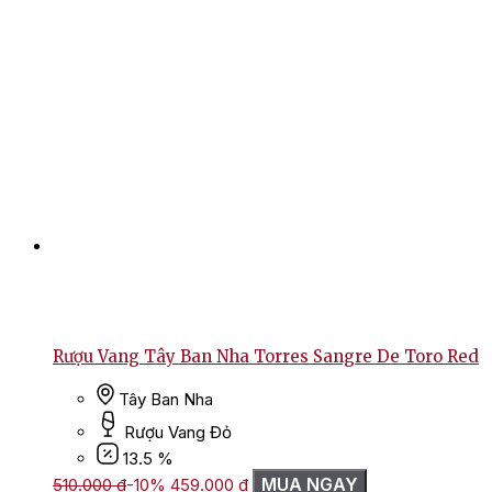
Rượu Vang Tây Ban Nha Torres Sangre De Toro Red
Tây Ban Nha
Rượu Vang Đỏ
13.5 %
Giá
Giá
MUA NGAY
510.000
₫
-10%
459.000
₫