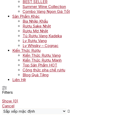
BEST SELLER
Summer Wine Collection
Combo Vang Ngon Giá Tốt
Sản Phẩm Khác
Bia Nhập Khẩu
Rượu Sake Nhật
Rượu Mơ Nhật
Tủ Rượu Vang Kadeka
Ly Rượu Vang
Ly Whisky – Cognac
Kiến Thức Rượu
Kiến Thức Rượu Vang
Kiến Thức Rượu Mạnh
Top Sản Phẩm HOT
Công thức pha chế rượu
Blog Quà Tặng
Liên Hệ
Filters
Show
(
0
)
Cancel