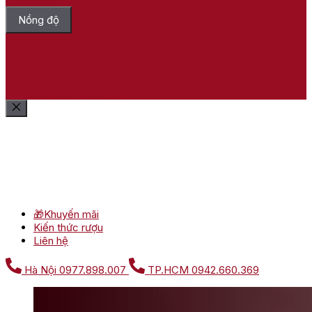
Nồng độ
Bỏ chọn tất cả
Lọc sản phẩm
Xóa bộ lọc
Show
(
32
)
Cancel
Lọc sản phẩm
Xóa bộ lọc
🎁Khuyến mãi
Kiến thức rượu
Liên hệ
Hà Nội
0977.898.007
TP.HCM
0942.660.369