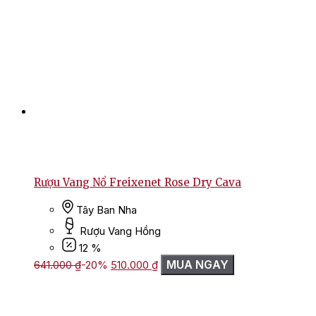
Rượu Vang Nổ Freixenet Rose Dry Cava
Tây Ban Nha
Rượu Vang Hồng
12 %
Giá
Giá
MUA NGAY
641.000
₫
-20%
510.000
₫
gốc
hiện
là:
tại
641.000 ₫.
là:
510.000 ₫.