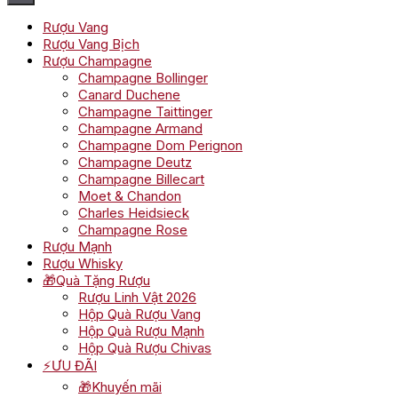
Rượu Vang
Rượu Vang Bịch
Rượu Champagne
Champagne Bollinger
Canard Duchene
Champagne Taittinger
Champagne Armand
Champagne Dom Perignon
Champagne Deutz
Champagne Billecart
Moet & Chandon
Charles Heidsieck
Champagne Rose
Rượu Mạnh
Rượu Whisky
🎁Quà Tặng Rượu
Rượu Linh Vật 2026
Hộp Quà Rượu Vang
Hộp Quà Rượu Mạnh
Hộp Quà Rượu Chivas
⚡ƯU ĐÃI
🎁Khuyến mãi