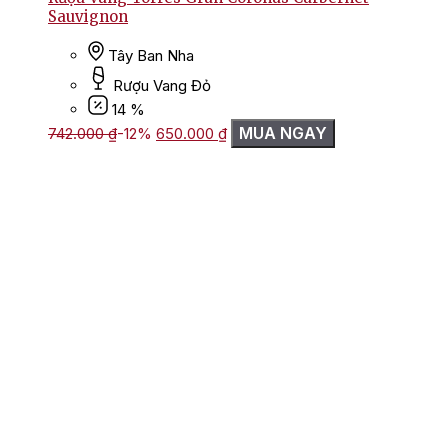
Sauvignon
Tây Ban Nha
Rượu Vang Đỏ
14 %
Giá
Giá
MUA NGAY
742.000
₫
-12%
650.000
₫
gốc
hiện
là:
tại
742.000 ₫.
là:
650.000 ₫.