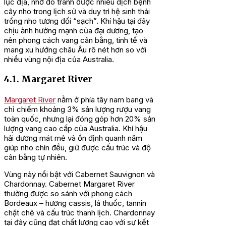
lục địa, nhờ đó tránh được nhiều dịch bệnh
cây nho trong lịch sử và duy trì hệ sinh thái
trồng nho tương đối “sạch”. Khí hậu tại đây
chịu ảnh hưởng mạnh của đại dương, tạo
nên phong cách vang cân bằng, tinh tế và
mang xu hướng châu Âu rõ nét hơn so với
nhiều vùng nội địa của Australia.
4.1. Margaret River
Margaret River
nằm ở phía tây nam bang và
chỉ chiếm khoảng 3% sản lượng rượu vang
toàn quốc, nhưng lại đóng góp hơn 20% sản
lượng vang cao cấp của Australia. Khí hậu
hải dương mát mẻ và ổn định quanh năm
giúp nho chín đều, giữ được cấu trúc và độ
cân bằng tự nhiên.
Vùng này nổi bật với Cabernet Sauvignon và
Chardonnay. Cabernet Margaret River
thường được so sánh với phong cách
Bordeaux – hương cassis, lá thuốc, tannin
chặt chẽ và cấu trúc thanh lịch. Chardonnay
tại đây cũng đạt chất lượng cao với sự kết