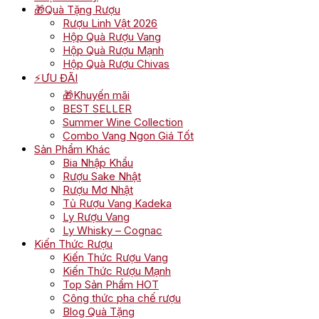
🎁Quà Tặng Rượu
Rượu Linh Vật 2026
Hộp Quà Rượu Vang
Hộp Quà Rượu Mạnh
Hộp Quà Rượu Chivas
⚡ƯU ĐÃI
🎁Khuyến mãi
BEST SELLER
Summer Wine Collection
Combo Vang Ngon Giá Tốt
Sản Phẩm Khác
Bia Nhập Khẩu
Rượu Sake Nhật
Rượu Mơ Nhật
Tủ Rượu Vang Kadeka
Ly Rượu Vang
Ly Whisky – Cognac
Kiến Thức Rượu
Kiến Thức Rượu Vang
Kiến Thức Rượu Mạnh
Top Sản Phẩm HOT
Công thức pha chế rượu
Blog Quà Tặng