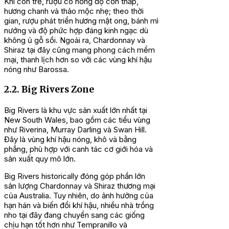
Khi còn trẻ, rượu có nồng độ cồn thấp,
hương chanh và thảo mộc nhẹ; theo thời
gian, rượu phát triển hương mật ong, bánh mì
nướng và độ phức hợp đáng kinh ngạc dù
không ủ gỗ sồi. Ngoài ra, Chardonnay và
Shiraz tại đây cũng mang phong cách mềm
mại, thanh lịch hơn so với các vùng khí hậu
nóng như Barossa.
2.2. Big Rivers Zone
Big Rivers là khu vực sản xuất lớn nhất tại
New South Wales, bao gồm các tiểu vùng
như Riverina, Murray Darling và Swan Hill.
Đây là vùng khí hậu nóng, khô và bằng
phẳng, phù hợp với canh tác cơ giới hóa và
sản xuất quy mô lớn.
Big Rivers historically đóng góp phần lớn
sản lượng Chardonnay và Shiraz thương mại
của Australia. Tuy nhiên, do ảnh hưởng của
hạn hán và biến đổi khí hậu, nhiều nhà trồng
nho tại đây đang chuyển sang các giống
chịu hạn tốt hơn như Tempranillo và