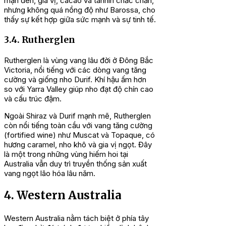
mận đen, gia vị, cacao và tannin chắc chắn,
nhưng không quá nồng độ như Barossa, cho
thấy sự kết hợp giữa sức mạnh và sự tinh tế.
3.4. Rutherglen
Rutherglen là vùng vang lâu đời ở Đông Bắc
Victoria, nổi tiếng với các dòng vang tăng
cường và giống nho Durif. Khí hậu ấm hơn
so với Yarra Valley giúp nho đạt độ chín cao
và cấu trúc đậm.
Ngoài Shiraz và Durif mạnh mẽ, Rutherglen
còn nổi tiếng toàn cầu với vang tăng cường
(fortified wine) như Muscat và Topaque, có
hương caramel, nho khô và gia vị ngọt. Đây
là một trong những vùng hiếm hoi tại
Australia vẫn duy trì truyền thống sản xuất
vang ngọt lão hóa lâu năm.
4. Western Australia
Western Australia nằm tách biệt ở phía tây