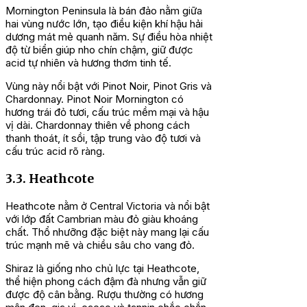
Mornington Peninsula là bán đảo nằm giữa
hai vùng nước lớn, tạo điều kiện khí hậu hải
dương mát mẻ quanh năm. Sự điều hòa nhiệt
độ từ biển giúp nho chín chậm, giữ được
acid tự nhiên và hương thơm tinh tế.
Vùng này nổi bật với Pinot Noir, Pinot Gris và
Chardonnay. Pinot Noir Mornington có
hương trái đỏ tươi, cấu trúc mềm mại và hậu
vị dài. Chardonnay thiên về phong cách
thanh thoát, ít sồi, tập trung vào độ tươi và
cấu trúc acid rõ ràng.
3.3. Heathcote
Heathcote nằm ở Central Victoria và nổi bật
với lớp đất Cambrian màu đỏ giàu khoáng
chất. Thổ nhưỡng đặc biệt này mang lại cấu
trúc mạnh mẽ và chiều sâu cho vang đỏ.
Shiraz là giống nho chủ lực tại Heathcote,
thể hiện phong cách đậm đà nhưng vẫn giữ
được độ cân bằng. Rượu thường có hương