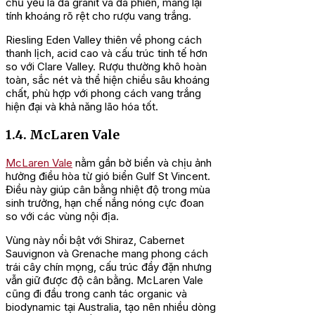
chủ yếu là đá granit và đá phiến, mang lại
tính khoáng rõ rệt cho rượu vang trắng.
Riesling Eden Valley thiên về phong cách
thanh lịch, acid cao và cấu trúc tinh tế hơn
so với Clare Valley. Rượu thường khô hoàn
toàn, sắc nét và thể hiện chiều sâu khoáng
chất, phù hợp với phong cách vang trắng
hiện đại và khả năng lão hóa tốt.
1.4. McLaren Vale
McLaren Vale
nằm gần bờ biển và chịu ảnh
hưởng điều hòa từ gió biển Gulf St Vincent.
Điều này giúp cân bằng nhiệt độ trong mùa
sinh trưởng, hạn chế nắng nóng cực đoan
so với các vùng nội địa.
Vùng này nổi bật với Shiraz, Cabernet
Sauvignon và Grenache mang phong cách
trái cây chín mọng, cấu trúc đầy đặn nhưng
vẫn giữ được độ cân bằng. McLaren Vale
cũng đi đầu trong canh tác organic và
biodynamic tại Australia, tạo nên nhiều dòng