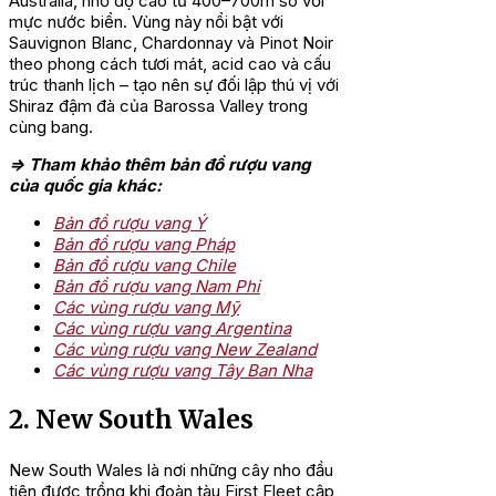
Australia, nhờ độ cao từ 400–700m so với
mực nước biển. Vùng này nổi bật với
Sauvignon Blanc, Chardonnay và Pinot Noir
theo phong cách tươi mát, acid cao và cấu
trúc thanh lịch – tạo nên sự đối lập thú vị với
Shiraz đậm đà của Barossa Valley trong
cùng bang.
=> Tham khảo thêm bản đồ rượu vang
của quốc gia khác:
Bản đồ rượu vang Ý
Bản đồ rượu vang Pháp
Bản đồ rượu vang Chile
Bản đồ rượu vang Nam Phi
Các vùng rượu vang Mỹ
Các vùng rượu vang Argentina
Các vùng rượu vang New Zealand
Các vùng rượu vang Tây Ban Nha
2. New South Wales
New South Wales là nơi những cây nho đầu
tiên được trồng khi đoàn tàu First Fleet cập