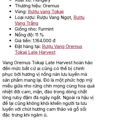
Thương hiệu: Oremus
Vùng:
Rượu vang Tokaji
Loại rượu: Rượu Vang Ngọt,
Rượu
Vang Trắng
Giống nho: Furmint
Nồng độ: 11 %
Giá tiền: 1.164.000 đ
Đặt hàng tại:
Rượu Vang Oremus
Tokaji Late Harvest
Vang Oremus Tokaji Late Harvest hoàn hảo
đến mức bất cứ ai cũng có thể bị chinh
phục bởi hương vị nồng nàn lưu luyến mà
sản phẩm mang lại. Đó là một phức hợp mỹ
miều giữa nho rừng chín mọng cùng hoa quả
nhiệt đới cam, mận, đào trong dòng chất
lỏng ruby đậm đà ngây ngất. Ngoài ra hậu vị
để lại cũng không khỏi khiến người ta lưu
luyến với chút hương cam thảo và gỗ sồi
đặc trưng khi ngâm ủ.