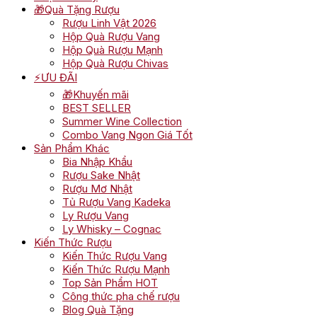
🎁Quà Tặng Rượu
Rượu Linh Vật 2026
Hộp Quà Rượu Vang
Hộp Quà Rượu Mạnh
Hộp Quà Rượu Chivas
⚡ƯU ĐÃI
🎁Khuyến mãi
BEST SELLER
Summer Wine Collection
Combo Vang Ngon Giá Tốt
Sản Phẩm Khác
Bia Nhập Khẩu
Rượu Sake Nhật
Rượu Mơ Nhật
Tủ Rượu Vang Kadeka
Ly Rượu Vang
Ly Whisky – Cognac
Kiến Thức Rượu
Kiến Thức Rượu Vang
Kiến Thức Rượu Mạnh
Top Sản Phẩm HOT
Công thức pha chế rượu
Blog Quà Tặng