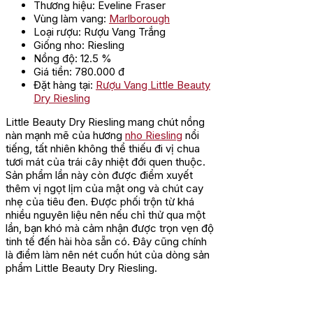
Thương hiệu: Eveline Fraser
Vùng làm vang:
Marlborough
Loại rượu: Rượu Vang Trắng
Giống nho: Riesling
Nồng độ: 12.5 %
Giá tiền: 780.000 đ
Đặt hàng tại:
Rượu Vang Little Beauty
Dry Riesling
Little Beauty Dry Riesling mang chút nồng
nàn mạnh mẽ của hương
nho Riesling
nổi
tiếng, tất nhiên không thể thiếu đi vị chua
tươi mát của trái cây nhiệt đới quen thuộc.
Sản phẩm lần này còn được điểm xuyết
thêm vị ngọt lịm của mật ong và chút cay
nhẹ của tiêu đen. Được phối trộn từ khá
nhiều nguyên liệu nên nếu chỉ thử qua một
lần, bạn khó mà cảm nhận được trọn vẹn độ
tinh tế đến hài hòa sẵn có. Đây cũng chính
là điểm làm nên nét cuốn hút của dòng sản
phẩm Little Beauty Dry Riesling.