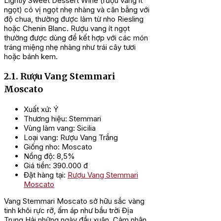
Lightly Sweet Dessert Wine (rượu vang ít
ngọt) có vị ngọt nhẹ nhàng và cân bằng với
độ chua, thường được làm từ nho Riesling
hoặc Chenin Blanc. Rượu vang ít ngọt
thường được dùng để kết hợp với các món
tráng miệng nhẹ nhàng như trái cây tươi
hoặc bánh kem.
2.1. Rượu Vang Stemmari
Moscato
Xuất xứ: Ý
Thương hiệu: Stemmari
Vùng làm vang: Sicilia
Loại vang: Rượu Vang Trắng
Giống nho: Moscato
Nồng độ: 8,5%
Giá tiền: 390.000 đ
Đặt hàng tại:
Rượu Vang Stemmari
Moscato
Vang Stemmari Moscato sở hữu sắc vàng
tinh khôi rực rỡ, ấm áp như bầu trời Địa
Trung Hải những ngày đầu xuân. Cảm nhận