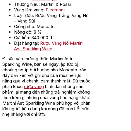
Thương hiệu: Martini & Rossi
Vùng làm vang:
Piedmont
Loại rượu: Rượu Vang Trắng, Vang Nổ
– Vang Sủi
Giống nho: Moscato
Nồng độ: 8 %
Giá tiền: 340.000 đ
Đặt hàng tại:
Rượu Vang Nổ Martini
Asti Sparkling Wine
Đi sâu vào thưởng thức Martini Asti
Sparkling Wine, bạn sẽ ngay lập tức bị
choáng ngợp bởi hương nho Moscato tròn
đầy đan xen với ghi chú của mùa hè rực
nắng qua vị chanh, cam thanh mát. Dù thuộc
phân khúc
rượu vang
bình dân nhưng sản
phẩm lại mang đến những trải nghiệm không
thua kém gì những chai vang hảo hạng khác.
Martini Asti Sparkling Wine phù hợp với phần
lớn người tiêu dùng khi nồng độ cồn hết sức
nhẹ nhàng với chỉ 8%.