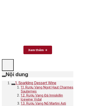
1.069.000 ₫.
là:
960.000 ₫.
Xem thêm ->
Nội dung
1. Sparkling Dessert Wine
1.1. Rượu Vang Ngọt Haut Charmes
Sauternes
1.2. Rượu Vang Đá Inniskillin
Icewine Vidal
1.3. Rượu Vang Nổ Martini Asti