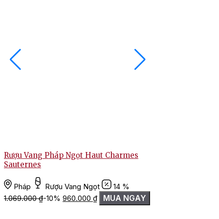
Rượu Vang Pháp Ngọt Haut Charmes
Rượu Vang Đá Inni
Sauternes
Canada
Rượu
Pháp
Rượu Vang Ngọt
14 %
MUA NG
Liên hệ
Giá
Giá
MUA NGAY
1.069.000
₫
-10%
960.000
₫
gốc
hiện
là:
tại