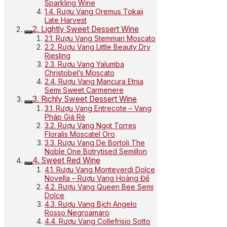
Sparkling Wine
1.4. Rượu Vang Oremus Tokaji
Late Harvest
2. Lightly Sweet Dessert Wine
2.1. Rượu Vang Stemmari Moscato
2.2. Rượu Vang Little Beauty Dry
Riesling
2.3. Rượu Vang Yalumba
Christobel’s Moscato
2.4. Rượu Vang Mancura Etnia
Semi Sweet Carmenere
3. Richly Sweet Dessert Wine
3.1. Rượu Vang Entrecote – Vang
Pháp Giá Rẻ
3.2. Rượu Vang Ngọt Torres
Floralis Moscatel Oro
3.3. Rượu Vang De Bortoli The
Noble One Botrytised Semillon
4. Sweet Red Wine
4.1. Rượu Vang Monteverdi Dolce
Novella – Rượu Vang Hoàng Đế
4.2. Rượu Vang Queen Bee Semi
Dolce
4.3. Rượu Vang Bịch Angelo
Rosso Negroamaro
4.4. Rượu Vang Collefrisio Sotto