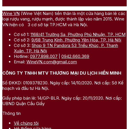
Wine VN
(Wine Việt Nam) tiền thân là một cửa hàng bán lẻ các
loại rượu vang, rượu mạnh, được thành lập vào năm 2015. Wine
VN hiện có 3 cơ sở tại TP.HCM và Hà Nội.
Cơ sở 1:
1168/41 Trường Sa, Phường Phú Nhuận, TP. HCM
Cơ sở 2:
9/68 Trung Kính, Phường Yên Hòa, TP. Hà Nội
Cơ sở 3:
Shop 9 TN Pandora 53 Triều Khúc, P. Thanh
Xuân, TP. Hà Nội
Hotline:
0977.898.007
|
0942.660.369
Email:
WineVN.com@gmail.com
CÔNG TY TNHH MTV THƯƠNG MẠI DU LỊCH HIỀN MINH
Số ĐKKD: 0109378230. Ngày cấp: 14/10/2020. Nơi cấp: Sở Kế
hoạch và đầu tư Hà Nội.
Giấy phép bán lẻ: 14/GP-BLR. Ngày cấp: 20/11/2020. Nơi cấp:
UBND Quận Cầu Giấy
Thông tin
Về chúng tôi
Hệ thống cửa hàng