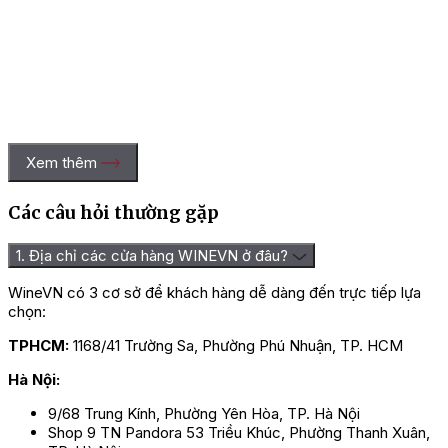
Xem thêm
Mẫu mới của rượu Vang Mancur
Các câu hỏi thường gặp
Hương vị vang Mancura Etnia Semi
1. Địa chỉ các cửa hàng WINEVN ở đâu?
Sweet Carmenere
WineVN có 3 cơ sở để khách hàng dễ dàng đến trực tiếp lựa
chọn:
Rượu vang Mancura Etnia Semi Sweet Carmenere sở hữu màu
TPHCM:
1168/41 Trường Sa, Phường Phú Nhuận, TP. HCM
đỏ ruby ánh tím, có hương thơm phức hợp từ trái cây chín đỏ
như mâm xôi, việt quất, dâu tây và anh đào hòa quyện tinh tế,
Hà Nội:
mang đến cảm giác tươi mát, tràn đầy sức sống. Ngoài ra,
những nốt hương vani, sô cô la trong rượu cũng tạo nên chiều
9/68 Trung Kính, Phường Yên Hòa, TP. Hà Nội
sâu.
Shop 9 TN Pandora 53 Triều Khúc, Phường Thanh Xuân,