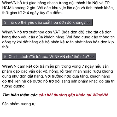
WineVN hỗ trợ giao hàng nhanh trong nội thành Hà Nội và TP.
HCM khoảng 2 giờ. Với các khu vực lân cận và tỉnh thành khác,
thời gian từ 2-4 ngày tùy địa điểm.
3. Tôi có thể yêu cầu xuất hóa đơn đỏ không?
WineVN hỗ trợ xuất hóa đơn VAT (hóa đơn đỏ) cho tất cả đơn
hàng theo yêu cầu của khách hàng. Vui lòng cung cấp thông tin
công ty khi đặt hàng để bộ phận kế toán phát hành hóa đơn kịp
thời.
5. Chính sách đổi trả của WINEVN như thế nào?
WineVN cam kết đổi trả miễn phí trong vòng 7 ngày nếu sản
phẩm gặp các vấn đề: vỡ, hỏng, lỗi tem nhãn hoặc rượu không
đúng như đơn đặt hàng. Với trường hợp quà tặng, khách hàng
có thể liên hệ để được hỗ trợ đổi sang sản phẩm khác có giá trị
tương đương.
Tìm hiểu thêm các
câu hỏi thường gặp khác tại WineVN
Sản phẩm tương tự
=> Đừng bỏ qua: Top các dòng
rượu vang ngọt Chile
nhập