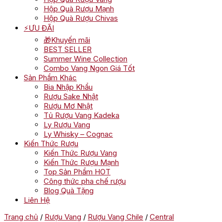
Hộp Quà Rượu Mạnh
Hộp Quà Rượu Chivas
⚡ƯU ĐÃI
🎁Khuyến mãi
BEST SELLER
Summer Wine Collection
Combo Vang Ngon Giá Tốt
Sản Phẩm Khác
Bia Nhập Khẩu
Rượu Sake Nhật
Rượu Mơ Nhật
Tủ Rượu Vang Kadeka
Ly Rượu Vang
Ly Whisky – Cognac
Kiến Thức Rượu
Kiến Thức Rượu Vang
Kiến Thức Rượu Mạnh
Top Sản Phẩm HOT
Công thức pha chế rượu
Blog Quà Tặng
Liên Hệ
Trang chủ
/
Rượu Vang
/
Rượu Vang Chile
/
Central