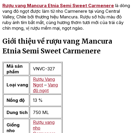
Rượu vang Mancura Etnia Semi Sweet Carmenere
là dòng
vang đỏ ngọt được làm từ nho Carmenere tại vùng Central
Valley, Chile bởi thương hiệu Mancura. Rượu sở hữu màu đỏ
ruby ánh tím bắt mắt, cùng hương thơm tươi mới của trái cây
chín mọng, vị rượu mềm mại, ngọt ngào.
Giới thiệu về rượu vang Mancura
Etnia Semi Sweet Carmenere
Mã sản
VNVC-327
phẩm
Rượu Vang
Loại vang
Ngọt
–
Vang
đỏ ngọt
Nồng độ
13 %
Dung tích
750 ML
Rượu vang
Giống
nho
nho