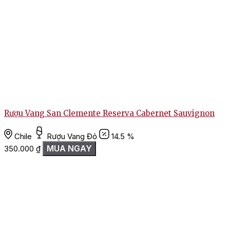
nhà, đãi tiệc nhẹ cuối tuần, hay làm món quà nhỏ đầy tinh tế,
chai vang này đều mang đến trải nghiệm trọn vẹn.
Liên hệ ngay hotline
WineVN
để được tư vấn và đặt hàng với
giá ưu đãi nhất!
Rượu Vang San Clemente Reserva Cabernet Sauvignon
Chile
Rượu Vang Đỏ
14.5 %
MUA NGAY
350.000
₫