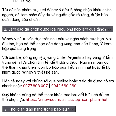
TP. Hà Nội.
Vang để lại vị ngọt dịu nhẹ, cân bằng hoàn hảo với độ chua
thanh mát. ượu có nồng độ cồn 13%, có cảm giác mượt mà,
Tất cả sản phẩm rượu tại WineVN đều là hàng nhập khẩu chính
êm ái khi thưởng thức khiến bạn như tan chảy trong từng ngụm
ngạch, có tem nhãn đầy đủ và nguồn gốc rõ ràng, được bảo
rượu. Hậu vị ngọt ngào, dễ chịu lưu lại trên đầu lưỡi, khơi gợi sự
quản đúng tiêu chuẩn.
tò mò muốn khám phá thêm.
2. Làm sao để chọn được loại rượu phù hợp làm quà tặng?
Đây là loại rượu vang bán ngọt rất dễ uống, nồng độ cồn vừa
phải, hương thơm tinh tế phục vụ được tất cả phụ nữ, nam giới.
WineVN sẽ tư vấn dựa trên nhu cầu và ngân sách của bạn. Với
Sản phẩm được công nhận rộng rãi trên thế giới và thường
đối tác, bạn có thể chọn các dòng vang cao cấp Pháp, Ý kèm
được dùng cho những bữa tiệc thân mật, bữa liên hoan tại gia
hộp quà sang trọng.
hay nhà hàng, khách sạn,…
Với bạn bè, đồng nghiệp, vang Chile, Argentina hay vang Ý tầm
trung sẽ là lựa chọn tinh tế, dễ thưởng thức. Ngoài ra, bạn có
thể tham khảo thêm combo hộp quà Tết, sinh nhật hoặc lễ kỷ
niệm được WineVN thiết kế sẵn.
Liên hệ ngay với chúng tôi qua hotline hoặc zalo để được hỗ trợ
nhanh nhất:
0977.898.007
|
0942.660.369
Quý khách cũng có thể tham khảo các bài viết hữu ích để có
thể chọn lựa:
https://winevn.com/tin-tuc/top-san-pham-hot
3. Thời gian giao hàng trong bao lâu?