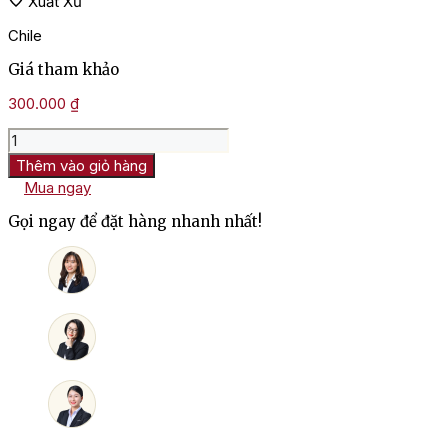
Xuất Xứ
Chile
Giá tham khảo
300.000
₫
Rượu
Vang
Thêm vào giỏ hàng
Ngọt
Mua ngay
Chile
Mancura
Gọi ngay để đặt hàng nhanh nhất!
Etnia
Semi
Sweet
Carmenere
số
lượng