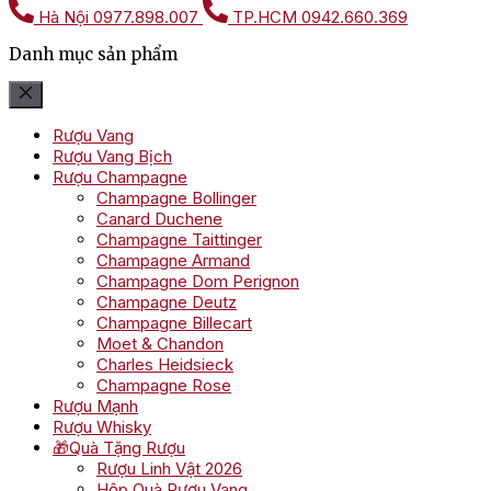
Hà Nội
0977.898.007
TP.HCM
0942.660.369
Danh mục sản phẩm
Rượu Vang
Rượu Vang Bịch
Rượu Champagne
Champagne Bollinger
Canard Duchene
Champagne Taittinger
Champagne Armand
Champagne Dom Perignon
Champagne Deutz
Champagne Billecart
Moet & Chandon
Charles Heidsieck
Champagne Rose
Rượu Mạnh
Rượu Whisky
🎁Quà Tặng Rượu
Rượu Linh Vật 2026
Hộp Quà Rượu Vang