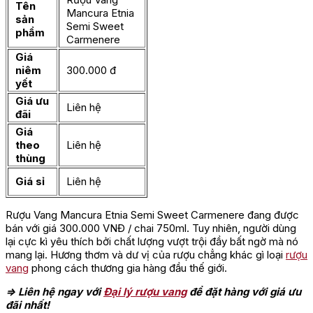
Tên
Mancura Etnia
sản
Semi Sweet
phẩm
Carmenere
Giá
niêm
300.000 đ
yết
Giá ưu
Liên hệ
đãi
Giá
theo
Liên hệ
thùng
Giá sỉ
Liên hệ
Rượu Vang Mancura Etnia Semi Sweet Carmenere đang được
bán với giá 300.000 VNĐ / chai 750ml. Tuy nhiên, người dùng
lại cực kì yêu thích bởi chất lượng vượt trội đầy bất ngờ mà nó
mang lại. Hương thơm và dư vị của rượu chẳng khác gì loại
rượu
vang
phong cách thương gia hàng đầu thế giới.
=> Liên hệ ngay với
Đại lý rượu vang
để đặt hàng với giá ưu
đãi nhất!