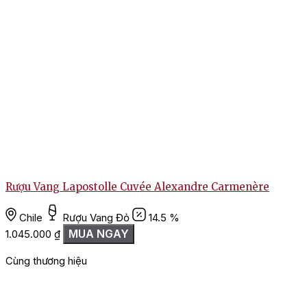
1
Rượu Vang Lapostolle Cuvée Alexandre Carmenère
Chile
Rượu Vang Đỏ
14.5 %
MUA NGAY
1.045.000
₫
Cùng thương hiệu