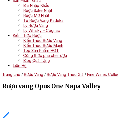
Sản Phẩm Khác
Bia Nhập Khẩu
Rượu Sake Nhật
Rượu Mơ Nhật
Tủ Rượu Vang Kadeka
Ly Rượu Vang
Ly Whisky – Cognac
Kiến Thức Rượu
Kiến Thức Rượu Vang
Kiến Thức Rượu Mạnh
Top Sản Phẩm HOT
Công thức pha chế rượu
Blog Quà Tặng
Liên Hệ
Trang chủ
/
Rượu Vang
/
Rượu Vang Theo Giá
/
Fine Wines Colle
Rượu vang Opus One Napa Valley