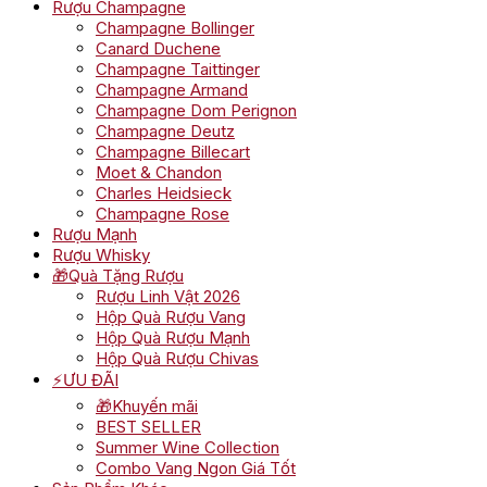
Rượu Champagne
Champagne Bollinger
Canard Duchene
Champagne Taittinger
Champagne Armand
Champagne Dom Perignon
Champagne Deutz
Champagne Billecart
Moet & Chandon
Charles Heidsieck
Champagne Rose
Rượu Mạnh
Rượu Whisky
🎁Quà Tặng Rượu
Rượu Linh Vật 2026
Hộp Quà Rượu Vang
Hộp Quà Rượu Mạnh
Hộp Quà Rượu Chivas
⚡ƯU ĐÃI
🎁Khuyến mãi
BEST SELLER
Summer Wine Collection
Combo Vang Ngon Giá Tốt