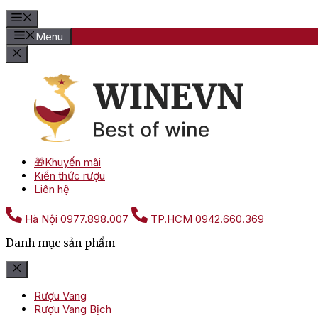
Menu
🎁Khuyến mãi
Kiến thức rượu
Liên hệ
Hà Nội
0977.898.007
TP.HCM
0942.660.369
Danh mục sản phẩm
Rượu Vang
Rượu Vang Bịch