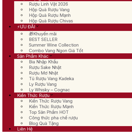
Rượu Linh Vật 2026
Hộp Quà Rượu Vang
Hộp Quà Rượu Mạnh
Hộp Quà Rượu Chivas
⚡ƯU ĐÃI
🎁Khuyến mãi
BEST SELLER
Summer Wine Collection
Combo Vang Ngon Giá Tốt
Sản Phẩm Khác
Bia Nhập Khẩu
Rượu Sake Nhật
Rượu Mơ Nhật
Tủ Rượu Vang Kadeka
Ly Rượu Vang
Ly Whisky – Cognac
Kiến Thức Rượu
Kiến Thức Rượu Vang
Kiến Thức Rượu Mạnh
Top Sản Phẩm HOT
Công thức pha chế rượu
Blog Quà Tặng
Liên Hệ