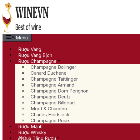
Chuyển
đến
nội
dung
Menu
Rượu Vang
Rượu Vang Bịch
Rượu Champagne
Champagne Bollinger
Canard Duchene
Champagne Taittinger
Champagne Armand
Champagne Dom Perignon
Champagne Deutz
Champagne Billecart
Moet & Chandon
Charles Heidsieck
Champagne Rose
Rượu Mạnh
Rượu Whisky
🎁Quà Tặng Rượu