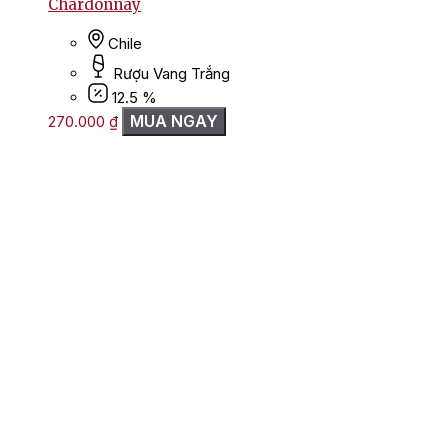
Chardonnay
Chile
Rượu Vang Trắng
12.5 %
MUA NGAY
270.000
₫