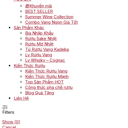
🎁Khuyến mãi
BEST SELLER
Summer Wine Collection
Combo Vang Ngon Giá Tốt
Sản Phẩm Khác
Bia Nhập Khẩu
Rượu Sake Nhật
Rượu Mơ Nhật
Tủ Rượu Vang Kadeka
Ly Rượu Vang
Ly Whisky – Cognac
Kiến Thức Rượu
Kiến Thức Rượu Vang
Kiến Thức Rượu Mạnh
Top Sản Phẩm HOT
Công thức pha chế rượu
Blog Quà Tặng
Liên Hệ
Filters
Show
(
0
)
Cancel