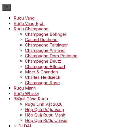
Rượu Vang
Rượu Vang Bịch
Rượu Champagne
Champagne Bollinger
Canard Duchene
Champagne Taittinger
Champagne Armand
Champagne Dom Perignon
Champagne Deutz
Champagne Billecart
Moet & Chandon
Charles Heidsieck
Champagne Rose
Rượu Mạnh
Rượu Whisky
🎁Quà Tặng Rượu
Rượu Linh Vật 2026
Hộp Quà Rượu Vang
Hộp Quà Rượu Mạnh
Hộp Quà Rượu Chivas
⚡ƯU ĐÃI