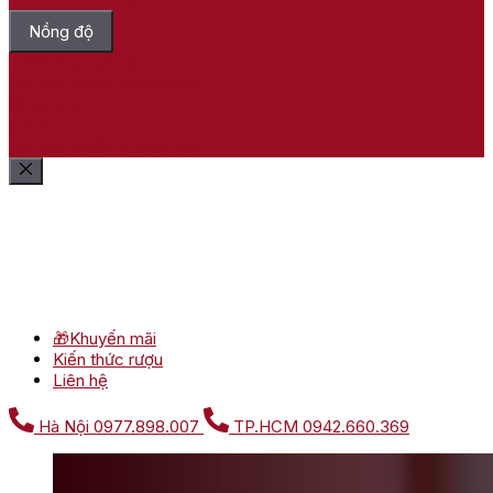
Nồng độ
Bỏ chọn tất cả
Lọc sản phẩm
Xóa bộ lọc
Show
(
27
)
Cancel
Lọc sản phẩm
Xóa bộ lọc
🎁Khuyến mãi
Kiến thức rượu
Liên hệ
Hà Nội
0977.898.007
TP.HCM
0942.660.369