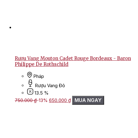
Rượu Vang Mouton Cadet Rouge Bordeaux - Baron
Philippe De Rothschild
Pháp
Rượu Vang Đỏ
13.5 %
Giá
Giá
MUA NGAY
750.000
₫
-13%
650.000
₫
gốc
hiện
là:
tại
750.000 ₫.
là:
650.000 ₫.