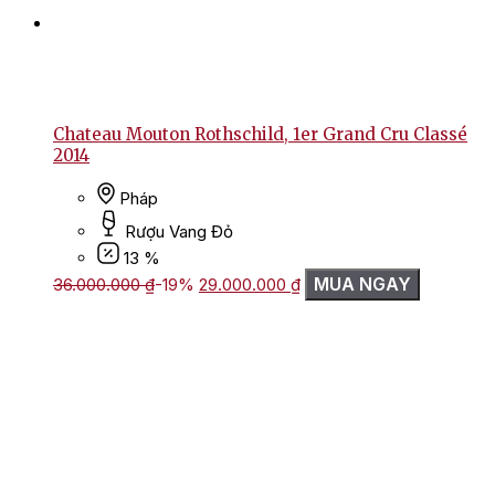
Chateau Mouton Rothschild, 1er Grand Cru Classé
2014
Pháp
Rượu Vang Đỏ
13 %
Giá
Giá
MUA NGAY
36.000.000
₫
-19%
29.000.000
₫
gốc
hiện
là:
tại
36.000.000 ₫.
là:
29.000.000 ₫.