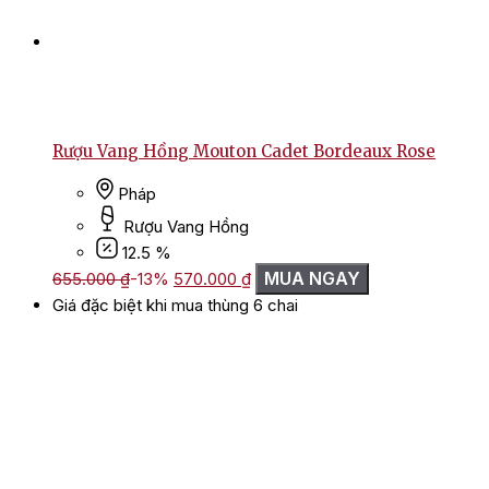
Rượu Vang Hồng Mouton Cadet Bordeaux Rose
Pháp
Rượu Vang Hồng
12.5 %
Giá
Giá
MUA NGAY
655.000
₫
-13%
570.000
₫
gốc
hiện
Giá đặc biệt khi mua thùng 6 chai
là:
tại
655.000 ₫.
là:
570.000 ₫.