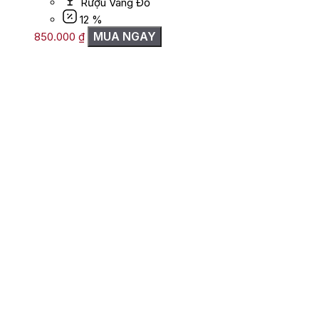
Rượu Vang Đỏ
12 %
MUA NGAY
850.000
₫