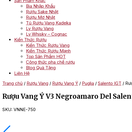
Sản Phẩm Khác
Bia Nhập Khẩu
Rượu Sake Nhật
Rượu Mơ Nhật
Tủ Rượu Vang Kadeka
Ly Rượu Vang
Ly Whisky – Cognac
Kiến Thức Rượu
Kiến Thức Rượu Vang
Kiến Thức Rượu Mạnh
Top Sản Phẩm HOT
Công thức pha chế rượu
Blog Quà Tặng
Liên Hệ
Trang chủ
/
Rượu Vang
/
Rượu Vang Ý
/
Puglia
/
Salento IGT
/ Rư
Rượu Vang Ý V3 Negroamaro Del Salen
SKU:
VNNE-750