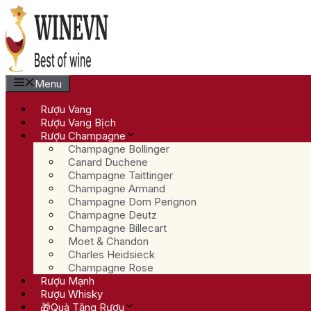
Chuyển
đến
nội
dung
Menu
Rượu Vang
Rượu Vang Bịch
Rượu Champagne
Champagne Bollinger
Canard Duchene
Champagne Taittinger
Champagne Armand
Champagne Dom Perignon
Champagne Deutz
Champagne Billecart
Moet & Chandon
Charles Heidsieck
Champagne Rose
Rượu Mạnh
Rượu Whisky
🎁Quà Tặng Rượu