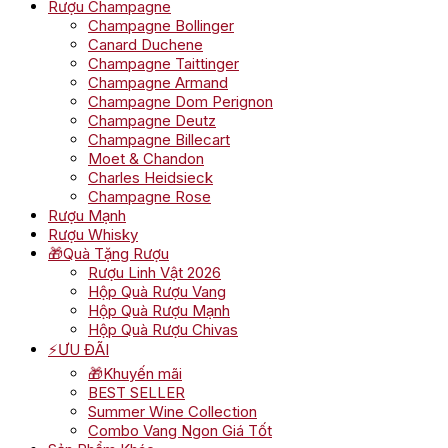
Rượu Champagne
Champagne Bollinger
Canard Duchene
Champagne Taittinger
Champagne Armand
Champagne Dom Perignon
Champagne Deutz
Champagne Billecart
Moet & Chandon
Charles Heidsieck
Champagne Rose
Rượu Mạnh
Rượu Whisky
🎁Quà Tặng Rượu
Rượu Linh Vật 2026
Hộp Quà Rượu Vang
Hộp Quà Rượu Mạnh
Hộp Quà Rượu Chivas
⚡ƯU ĐÃI
🎁Khuyến mãi
BEST SELLER
Summer Wine Collection
Combo Vang Ngon Giá Tốt