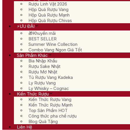
Rượu Linh Vật 2026
Hộp Quà Rượu Vang
Hộp Quà Rượu Mạnh
Hộp Quà Rượu Chivas
⚡ƯU ĐÃI
🎁Khuyến mãi
BEST SELLER
Summer Wine Collection
Combo Vang Ngon Giá Tốt
Sản Phẩm Khác
Bia Nhập Khẩu
Rượu Sake Nhật
Rượu Mơ Nhật
Tủ Rượu Vang Kadeka
Ly Rượu Vang
Ly Whisky – Cognac
Kiến Thức Rượu
Kiến Thức Rượu Vang
Kiến Thức Rượu Mạnh
Top Sản Phẩm HOT
Công thức pha chế rượu
Blog Quà Tặng
Liên Hệ