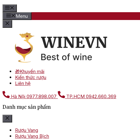
Menu
🎁Khuyến mãi
Kiến thức rượu
Liên hệ
Hà Nội
0977.898.007
TP.HCM
0942.660.369
Danh mục sản phẩm
Rượu Vang
Rượu Vang Bịch