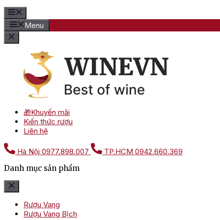
Menu
🎁Khuyến mãi
Kiến thức rượu
Liên hệ
Hà Nội
0977.898.007
TP.HCM
0942.660.369
Danh mục sản phẩm
Rượu Vang
Rượu Vang Bịch