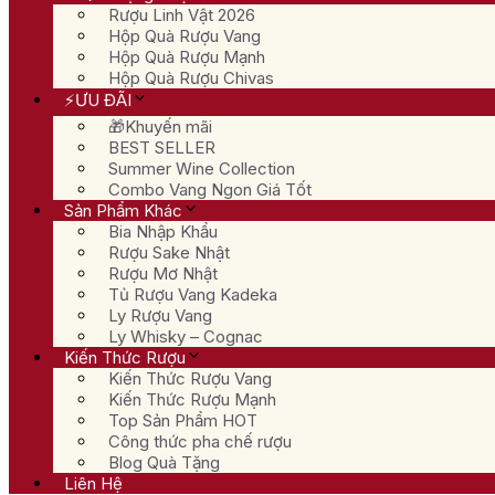
Rượu Linh Vật 2026
Hộp Quà Rượu Vang
Hộp Quà Rượu Mạnh
Hộp Quà Rượu Chivas
⚡ƯU ĐÃI
🎁Khuyến mãi
BEST SELLER
Summer Wine Collection
Combo Vang Ngon Giá Tốt
Sản Phẩm Khác
Bia Nhập Khẩu
Rượu Sake Nhật
Rượu Mơ Nhật
Tủ Rượu Vang Kadeka
Ly Rượu Vang
Ly Whisky – Cognac
Kiến Thức Rượu
Kiến Thức Rượu Vang
Kiến Thức Rượu Mạnh
Top Sản Phẩm HOT
Công thức pha chế rượu
Blog Quà Tặng
Liên Hệ