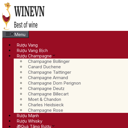
Chuyển
đến
nội
dung
Menu
Rượu Vang
Rượu Vang Bịch
Rượu Champagne
Champagne Bollinger
Canard Duchene
Champagne Taittinger
Champagne Armand
Champagne Dom Perignon
Champagne Deutz
Champagne Billecart
Moet & Chandon
Charles Heidsieck
Champagne Rose
Rượu Mạnh
Rượu Whisky
🎁Quà Tặng Rượu