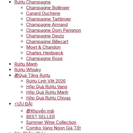
Rượu Champagne
Champagne Bollinger
Canard Duchene
Champagne Taittinger
Champagne Armand
Champagne Dom Perignon
Champagne Deutz
Champagne Billecart
Moet & Chandon
Charles Heidsieck
Champagne Rose
Rượu Mạnh
Rượu Whisky
🎁Quà Tặng Rượu
Rượu Linh Vật 2026
Hộp Quà Rượu Vang
Hộp Quà Rượu Mạnh
Hộp Quà Rượu Chivas
⚡ƯU ĐÃI
🎁Khuyến mãi
BEST SELLER
Summer Wine Collection
Combo Vang Ngon Giá Tốt