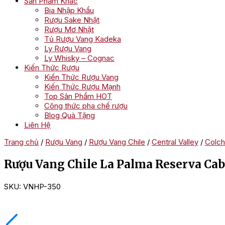
Sản Phẩm Khác
Bia Nhập Khẩu
Rượu Sake Nhật
Rượu Mơ Nhật
Tủ Rượu Vang Kadeka
Ly Rượu Vang
Ly Whisky – Cognac
Kiến Thức Rượu
Kiến Thức Rượu Vang
Kiến Thức Rượu Mạnh
Top Sản Phẩm HOT
Công thức pha chế rượu
Blog Quà Tặng
Liên Hệ
Trang chủ
/
Rượu Vang
/
Rượu Vang Chile
/
Central Valley
/
Colch
Rượu Vang Chile La Palma Reserva Ca
SKU:
VNHP-350