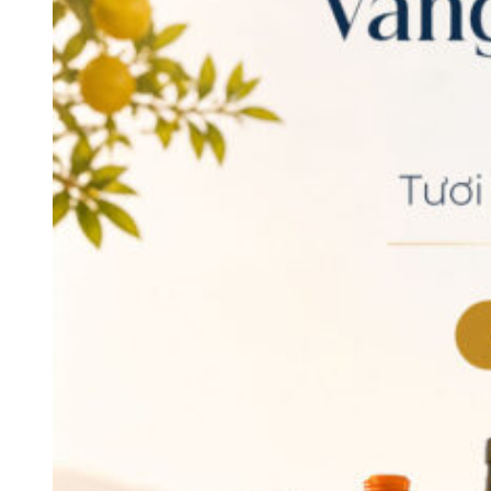
hậu khô nóng của Bekaa Valley.
Nho Carignan
thường
được phối trộn cùng Cabernet Sauvignon hoặc Cinsault
để tăng màu sắc, cấu trúc và độ đậm cho rượu vang.
Giống nho Merlot
thích nghi tốt với điều kiện tự nhiên của
Bekaa Valley, tạo nên những chai vang mềm mại với
hương mận chín, anh đào đen và chút gia vị. Giống nho
này thường được sử dụng để sản xuất vang đơn giống
hoặc phối trộn nhằm tăng độ tròn vị và cân bằng cho
rượu.
Obeideh là một giống nho trắng bản địa lâu đời của
Lebanon, được trồng chủ yếu tại Bekaa Valley. Giống nho
này thường được sử dụng để sản xuất vang trắng với
hương trái cây chín, vị cân bằng và phản ánh rõ nét đặc
trưng thổ nhưỡng của vùng.
Merwah là giống nho trắng bản địa quan trọng khác của
Lebanon. Nhờ thích nghi tốt với điều kiện khí hậu và địa
hình của Bekaa Valley, Merwah tạo nên những dòng vang
trắng có độ tươi mát, độ axit tự nhiên và góp phần tạo
nên bản sắc riêng cho rượu vang Lebanon.
Ngoài các giống nho tiêu biểu trên, Bekaa Valley còn trồng
Grenache
,
Syrah
,
Chardonnay
,
Sauvignon Blanc
và
Viognier
.
Các giống nho này được sử dụng để sản xuất vang đơn giống
hoặc phối trộn, góp phần làm phong phú phong cách rượu vang