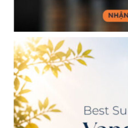
4. Bekaa Valley có những giống nho
nào?
Bekaa Valley là nơi trồng cả các giống nho quốc tế và giống
nho bản địa của Lebanon. Trong đó, Cabernet Sauvignon,
Cinsault, Carignan, Merlot cùng hai giống nho bản địa Obeideh
và Merwah được xem là những giống nho tiêu biểu, góp phần
tạo nên phong cách đặc trưng của rượu vang Bekaa Valley.
Nho Cabernet Sauvignon
phát triển tốt trong khí hậu ấm
áp và các vườn nho ở độ cao của Bekaa Valley. Giống
nho này tạo ra những chai vang có cấu trúc chắc chắn,
hương lý chua đen, mận chín và gia vị, đồng thời vẫn giữ
được độ axit cân bằng.
Cinsault là một trong những giống nho được trồng lâu đời
nhất tại Bekaa Valley và đóng vai trò quan trọng trong
nhiều dòng vang nổi tiếng của Lebanon. Rượu vang từ
nho Cinsault
thường có hương trái cây đỏ, thảo mộc và
tannin mềm mại.
Carignan là giống nho có khả năng thích nghi tốt với khí