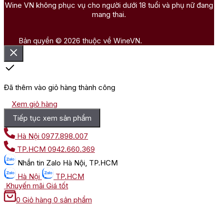
Wine VN không phục vụ cho người dưới 18 tuổi và phụ nữ đang
mang thai.
Bản quyền © 2026 thuộc về WineVN.
Đã thêm vào giỏ hàng thành công
Xem giỏ hàng
Tiếp tục xem sản phẩm
Hà Nội
0977.898.007
TP.HCM
0942.660.369
Nhắn tin
Zalo Hà Nội, TP.HCM
Hà Nội
TP.HCM
Khuyến mãi
Giá tốt
0
Giỏ hàng
0 sản phẩm