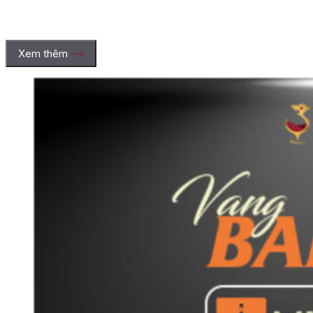
Xem thêm
3.2. Thổ nhưỡng đá vôi và đất sét đặc trưng
Thổ nhưỡng Bekaa Valley chủ yếu là sự pha trộn giữa đất sét
và đá vôi. Đất sét giúp giữ nước trong mùa hè khô hạn, trong