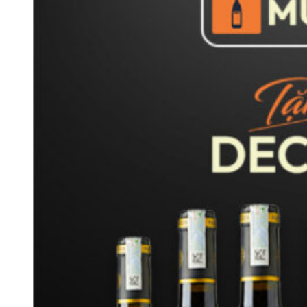
khi đá vôi hỗ trợ thoát nước tốt và bổ sung khoáng chất cho
đất. Sự kết hợp này tạo điều kiện thuận lợi cho cây nho phát
triển khỏe mạnh, góp phần tạo nên những dòng rượu vang có
cấu trúc cân bằng, hương vị đậm đà và giàu bản sắc của Bekaa
Valley.