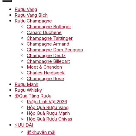
Rượu Vang
Rượu Vang Bịch
Rượu Champagne
Champagne Bollinger
Canard Duchene
Champagne Taittinger
Champagne Armand
Champagne Dom Perignon
Champagne Deutz
Champagne Billecart
Moet & Chandon
Charles Heidsieck
Champagne Rose
Rượu Mạnh
Rượu Whisky
🎁Quà Tặng Rượu
Rượu Linh Vật 2026
Hộp Quà Rượu Vang
Hộp Quà Rượu Mạnh
Hộp Quà Rượu Chivas
⚡ƯU ĐÃI
🎁Khuyến mãi