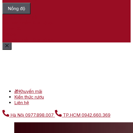
Nồng độ
Bỏ chọn tất cả
Lọc sản phẩm
Xóa bộ lọc
Show
(
3
)
Cancel
Lọc sản phẩm
Xóa bộ lọc
🎁Khuyến mãi
Kiến thức rượu
Liên hệ
Hà Nội
0977.898.007
TP.HCM
0942.660.369