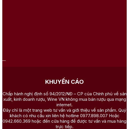
5.2. Rượu vang trắng Bekaa Valley
Bekaa Valley còn nổi tiếng với các dòng
vang trắng
được sản
xuất từ Chardonnay, Sauvignon Blanc, Viognier cùng hai giống
nho bản địa Obeideh và Merwah. Rượu sở hữu màu vàng rơm
và thường có hương cam quýt, táo, lê, hoa trắng và khoáng
chất, kết hợp cùng độ axit tươi mát nhờ các vườn nho ở độ cao
lớn.
KHUYẾN CÁO
Chấp hành nghị định số 94/2012/NĐ – CP của Chính phủ về sản
xuất, kinh doanh rượu, Wine VN không mua bán rượu qua mạng
internet.
Đây chỉ là một trang web tư vấn và giới thiệu về sản phẩm. Quý
khách có nhu cầu xin liên hệ hotline 0977.898.007 Hoặc
0942.660.369 hoặc đến cửa hàng để được tư vấn và mua hàng
trực tiếp.