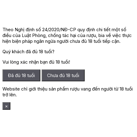
Theo Nghị định số 24/2020/NĐ-CP quy định chi tiết một số
5.3. Rượu vang Hồng Bekaa Valley
điều của Luật Phòng, chống tác hại của rượu, bia về việc thực
hiện biện pháp ngăn ngừa người chưa đủ 18 tuổi tiếp cận.
Rượu vang hồng
tại Bekaa Valley chủ yếu được làm từ Cinsault,
Grenache, Syrah hoặc phối trộn cùng Cabernet Sauvignon.
Quý khách đã đủ 18 tuổi?
Phong cách vang hồng của vùng có màu hồng nhạt đến hồng
cam, nổi bật với hương dâu tây, quả mâm xôi, đào và các nốt
Vui lòng xác nhận bạn đủ 18 tuổi!
hương hoa, mang đến cảm giác tươi mát và dễ thưởng thức.
Đã đủ 18 tuổi
Chưa đủ 18 tuổi
Website chỉ giới thiệu sản phẩm rượu vang đến người từ 18 tuổi
trở lên.
×