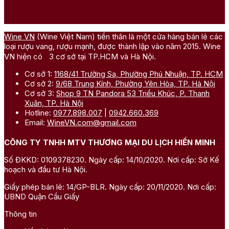
Wine VN
(Wine Việt Nam) tiền thân là một cửa hàng bán lẻ các
5. Các phong cách rượu vang Bekaa
loại rượu vang, rượu mạnh, được thành lập vào năm 2015. Wine
Valley
VN hiện có 3 cơ sở tại TP.HCM và Hà Nội.
Cơ sở 1:
1168/41 Trường Sa, Phường Phú Nhuận, TP. HCM
5.1. Rượu vang đỏ Bekaa Valley
Cơ sở 2:
9/68 Trung Kính, Phường Yên Hòa, TP. Hà Nội
Cơ sở 3:
Shop 9 TN Pandora 53 Triều Khúc, P. Thanh
Xuân, TP. Hà Nội
Rượu vang đỏ
là phong cách nổi bật nhất của Bekaa Valley,
Hotline:
0977.898.007
|
0942.660.369
chiếm tỷ trọng lớn trong sản lượng của vùng. Phần lớn được
Email:
WineVN.com@gmail.com
phối trộn theo phong cách Bordeaux từ các giống nho như
Cabernet Sauvignon, Cinsault, Carignan, Merlot và Syrah, tạo
CÔNG TY TNHH MTV THƯƠNG MẠI DU LỊCH HIỀN MINH
nên những chai vang có cấu trúc cân bằng,
tannin
chắc, hương
quả mọng đen, mận chín, gia vị và gỗ sồi.
Số ĐKKD: 0109378230. Ngày cấp: 14/10/2020. Nơi cấp: Sở Kế
hoạch và đầu tư Hà Nội.
Giấy phép bán lẻ: 14/GP-BLR. Ngày cấp: 20/11/2020. Nơi cấp:
UBND Quận Cầu Giấy
Thông tin