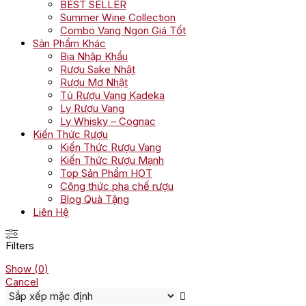
BEST SELLER
Summer Wine Collection
Combo Vang Ngon Giá Tốt
Sản Phẩm Khác
Bia Nhập Khẩu
Rượu Sake Nhật
Rượu Mơ Nhật
Tủ Rượu Vang Kadeka
Ly Rượu Vang
Ly Whisky – Cognac
Kiến Thức Rượu
Kiến Thức Rượu Vang
Kiến Thức Rượu Mạnh
Top Sản Phẩm HOT
Công thức pha chế rượu
Blog Quà Tặng
Liên Hệ
Filters
Show
(
0
)
Cancel