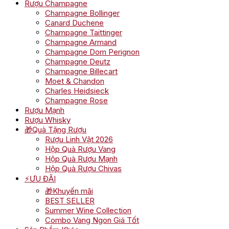
Rượu Champagne
Champagne Bollinger
Canard Duchene
Champagne Taittinger
Champagne Armand
Champagne Dom Perignon
Champagne Deutz
Champagne Billecart
Moet & Chandon
Charles Heidsieck
Champagne Rose
Rượu Mạnh
Rượu Whisky
🎁Quà Tặng Rượu
Rượu Linh Vật 2026
Hộp Quà Rượu Vang
Hộp Quà Rượu Mạnh
Hộp Quà Rượu Chivas
⚡ƯU ĐÃI
🎁Khuyến mãi
BEST SELLER
Summer Wine Collection
Combo Vang Ngon Giá Tốt