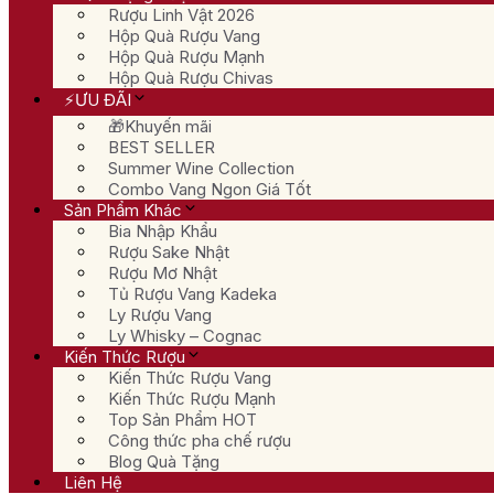
Rượu Linh Vật 2026
Hộp Quà Rượu Vang
Hộp Quà Rượu Mạnh
Hộp Quà Rượu Chivas
⚡ƯU ĐÃI
🎁Khuyến mãi
BEST SELLER
Summer Wine Collection
Combo Vang Ngon Giá Tốt
Sản Phẩm Khác
Bia Nhập Khẩu
Rượu Sake Nhật
Rượu Mơ Nhật
Tủ Rượu Vang Kadeka
Ly Rượu Vang
Ly Whisky – Cognac
Kiến Thức Rượu
Kiến Thức Rượu Vang
Kiến Thức Rượu Mạnh
Top Sản Phẩm HOT
Công thức pha chế rượu
Blog Quà Tặng
Liên Hệ