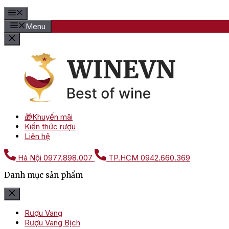
Menu
🎁Khuyến mãi
Kiến thức rượu
Liên hệ
Hà Nội
0977.898.007
TP.HCM
0942.660.369
Danh mục sản phẩm
Rượu Vang
Rượu Vang Bịch