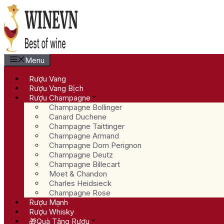
Chuyển
đến
nội
dung
Menu
Rượu Vang
Rượu Vang Bịch
Rượu Champagne
Champagne Bollinger
Canard Duchene
Champagne Taittinger
Champagne Armand
Champagne Dom Perignon
Champagne Deutz
Champagne Billecart
Moet & Chandon
Charles Heidsieck
Champagne Rose
Rượu Mạnh
Rượu Whisky
🎁Quà Tặng Rượu