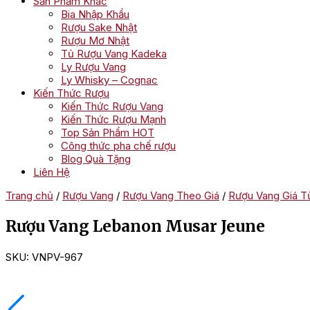
Sản Phẩm Khác
Bia Nhập Khẩu
Rượu Sake Nhật
Rượu Mơ Nhật
Tủ Rượu Vang Kadeka
Ly Rượu Vang
Ly Whisky – Cognac
Kiến Thức Rượu
Kiến Thức Rượu Vang
Kiến Thức Rượu Mạnh
Top Sản Phẩm HOT
Công thức pha chế rượu
Blog Quà Tặng
Liên Hệ
Trang chủ
/
Rượu Vang
/
Rượu Vang Theo Giá
/
Rượu Vang Giá Từ
Rượu Vang Lebanon Musar Jeune
SKU:
VNPV-967