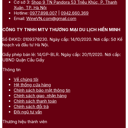
Cơ sở 3:
Shop 9 TN Pandora 53 Triều Khúc, P. Thanh
Xuân, TP. Hà Nội
Hotline:
0977.898.007
|
0942.660.369
Email:
WineVN.com@gmail.com
CÔNG TY TNHH MTV THƯƠNG MẠI DU LỊCH HIỀN MINH
Số ĐKKD: 0109378230. Ngày cấp: 14/10/2020. Nơi cấp: Sở Kế
hoạch và đầu tư Hà Nội.
Giấy phép bán lẻ: 14/GP-BLR. Ngày cấp: 20/11/2020. Nơi cấp:
UBND Quận Cầu Giấy
Thông tin
Về chúng tôi
Hệ thống cửa hàng
Chính sách bảo mật thông tin
Chính sách giao, nhận hàng
Chính sách thanh toán
Chính sách đổi trả
Đội ngũ tư vấn
Thương hiệu thành viên