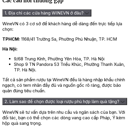
Các câu hỏi thường gặp
1. Địa chỉ các cửa hàng WINEVN ở đâu?
WineVN có 3 cơ sở để khách hàng dễ dàng đến trực tiếp lựa
chọn:
TPHCM:
1168/41 Trường Sa, Phường Phú Nhuận, TP. HCM
Hà Nội:
9/68 Trung Kính, Phường Yên Hòa, TP. Hà Nội
Shop 9 TN Pandora 53 Triều Khúc, Phường Thanh Xuân,
TP. Hà Nội.
Tất cả sản phẩm rượu tại WineVN đều là hàng nhập khẩu chính
ngạch, có tem nhãn đầy đủ và nguồn gốc rõ ràng, được bảo
quản đúng tiêu chuẩn.
2. Làm sao để chọn được loại rượu phù hợp làm quà tặng?
WineVN sẽ tư vấn dựa trên nhu cầu và ngân sách của bạn. Với
đối tác, bạn có thể chọn các dòng vang cao cấp Pháp, Ý kèm
hộp quà sang trọng.