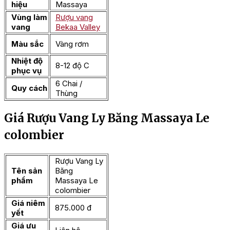
hiệu
Massaya
Vùng làm
Rượu vang
vang
Bekaa Valley
Màu sắc
Vàng rơm
Nhiệt độ
8-12 độ C
phục vụ
6 Chai /
Quy cách
Thùng
Giá Rượu Vang Ly Băng Massaya Le
colombier
Rượu Vang Ly
Tên sản
Băng
phẩm
Massaya Le
colombier
Giá niêm
875.000 đ
yết
Giá ưu