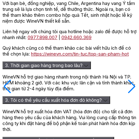
Với bạn bè, đồng nghiệp, vang Chile, Argentina hay vang Ý tầm
trung sẽ là lựa chọn tinh tế, dễ thưởng thức. Ngoài ra, bạn có
thể tham khảo thêm combo hộp quà Tết, sinh nhật hoặc lễ kỷ
niệm được WineVN thiết kế sẵn.
Liên hệ ngay với chúng tôi qua hotline hoặc zalo để được hỗ trợ
nhanh nhất:
0977.898.007
|
0942.660.369
Quý khách cũng có thể tham khảo các bài viết hữu ích để có
thể chọn lựa:
https://winevn.com/tin-tuc/top-san-pham-hot
3. Thời gian giao hàng trong bao lâu?
WineVN hỗ trợ giao hàng nhanh trong nội thành Hà Nội và TP.
HCM khoảng 2 giờ. Với các khu vực lân cận và tỉnh thành khác,
thời gian từ 2-4 ngày tùy địa điểm.
3. Tôi có thể yêu cầu xuất hóa đơn đỏ không?
WineVN hỗ trợ xuất hóa đơn VAT (hóa đơn đỏ) cho tất cả đơn
hàng theo yêu cầu của khách hàng. Vui lòng cung cấp thông tin
công ty khi đặt hàng để bộ phận kế toán phát hành hóa đơn kịp
thời.