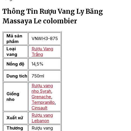
Thông Tin Rượu Vang Ly Băng
Massaya Le colombier
Mã sản
VNWH3-875
phẩm
Loại
Rượu Vang
vang
Trắng
Nồng độ
14,5%
Dung tích
750ml
Rượu vang
nho Syrah
,
Giống
Grenache
,
nho
Tempranillo
,
Cinsault
Rượu vang
Xuất xứ
Lebanon
Thương
Rượu vang