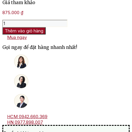
Giá tham khảo
875.000
₫
Rượu
Vang
Thêm vào giỏ hàng
Ly
Mua ngay
Băng
Massaya
Gọi ngay để đặt hàng nhanh nhất!
Le
colombier
số
lượng
HCM 0942.660.369
HN 0977.898.007