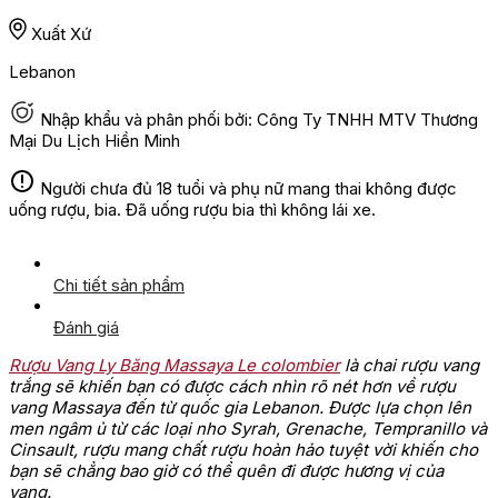
Xuất Xứ
Lebanon
Nhập khẩu và phân phối bởi: Công Ty TNHH MTV Thương
Mại Du Lịch Hiền Minh
Người chưa đủ 18 tuổi và phụ nữ mang thai không được
uống rượu, bia. Đã uống rượu bia thì không lái xe.
Chi tiết sản phẩm
Đánh giá
Rượu Vang Ly Băng Massaya Le colombier
là chai rượu vang
trắng sẽ khiến bạn có được cách nhìn rõ nét hơn về rượu
vang Massaya đến từ quốc gia Lebanon. Được lựa chọn lên
men ngâm ủ từ các loại nho Syrah, Grenache, Tempranillo và
Cinsault, rượu mang chất rượu hoàn hảo tuyệt vời khiến cho
bạn sẽ chẳng bao giờ có thể quên đi được hương vị của
vang.