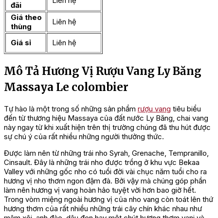
Liên hệ
đãi
Giá theo
Liên hệ
thùng
Giá sỉ
Liên hệ
Mô Tả Hương Vị Rượu Vang Ly Băng
Massaya Le colombier
Tự hào là một trong số những sản phẩm
rượu vang
tiêu biểu
đến từ thương hiệu Massaya của đất nước Ly Băng, chai vang
này ngay từ khi xuất hiện trên thị trường chúng đã thu hút được
sự chú ý của rất nhiều những người thưởng thức.
Được làm nên từ những trái nho Syrah, Grenache, Tempranillo,
Cinsault. Đây là những trái nho được trồng ở khu vực Bekaa
Valley với những gốc nho có tuổi đời vài chục năm tuổi cho ra
hương vị nho thơm ngon đậm đà. Bởi vậy mà chúng góp phần
làm nên hương vị vang hoàn hảo tuyệt vời hơn bao giờ hết.
Trong vòm miệng ngoài hương vị của nho vang còn toát lên thứ
hương thơm của rất nhiều những trái cây chín khác nhau như
mâm xôi, anh đào, dâu đen hay một chút hương thơm vani và