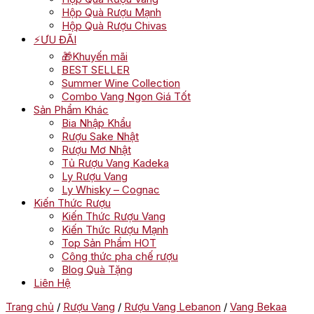
Hộp Quà Rượu Mạnh
Hộp Quà Rượu Chivas
⚡ƯU ĐÃI
🎁Khuyến mãi
BEST SELLER
Summer Wine Collection
Combo Vang Ngon Giá Tốt
Sản Phẩm Khác
Bia Nhập Khẩu
Rượu Sake Nhật
Rượu Mơ Nhật
Tủ Rượu Vang Kadeka
Ly Rượu Vang
Ly Whisky – Cognac
Kiến Thức Rượu
Kiến Thức Rượu Vang
Kiến Thức Rượu Mạnh
Top Sản Phẩm HOT
Công thức pha chế rượu
Blog Quà Tặng
Liên Hệ
Trang chủ
/
Rượu Vang
/
Rượu Vang Lebanon
/
Vang Bekaa