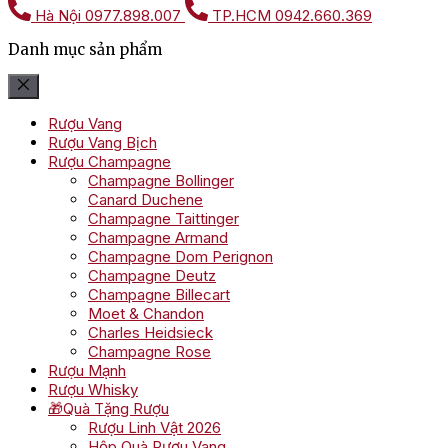
Hà Nội
0977.898.007
TP.HCM
0942.660.369
Danh mục sản phẩm
Rượu Vang
Rượu Vang Bịch
Rượu Champagne
Champagne Bollinger
Canard Duchene
Champagne Taittinger
Champagne Armand
Champagne Dom Perignon
Champagne Deutz
Champagne Billecart
Moet & Chandon
Charles Heidsieck
Champagne Rose
Rượu Mạnh
Rượu Whisky
🎁Quà Tặng Rượu
Rượu Linh Vật 2026
Hộp Quà Rượu Vang