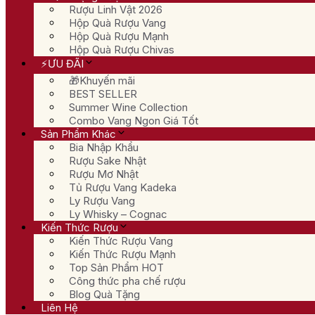
Rượu Linh Vật 2026
Hộp Quà Rượu Vang
Hộp Quà Rượu Mạnh
Hộp Quà Rượu Chivas
⚡ƯU ĐÃI
🎁Khuyến mãi
BEST SELLER
Summer Wine Collection
Combo Vang Ngon Giá Tốt
Sản Phẩm Khác
Bia Nhập Khẩu
Rượu Sake Nhật
Rượu Mơ Nhật
Tủ Rượu Vang Kadeka
Ly Rượu Vang
Ly Whisky – Cognac
Kiến Thức Rượu
Kiến Thức Rượu Vang
Kiến Thức Rượu Mạnh
Top Sản Phẩm HOT
Công thức pha chế rượu
Blog Quà Tặng
Liên Hệ