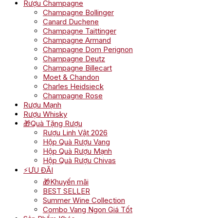
Rượu Champagne
Champagne Bollinger
Canard Duchene
Champagne Taittinger
Champagne Armand
Champagne Dom Perignon
Champagne Deutz
Champagne Billecart
Moet & Chandon
Charles Heidsieck
Champagne Rose
Rượu Mạnh
Rượu Whisky
🎁Quà Tặng Rượu
Rượu Linh Vật 2026
Hộp Quà Rượu Vang
Hộp Quà Rượu Mạnh
Hộp Quà Rượu Chivas
⚡ƯU ĐÃI
🎁Khuyến mãi
BEST SELLER
Summer Wine Collection
Combo Vang Ngon Giá Tốt