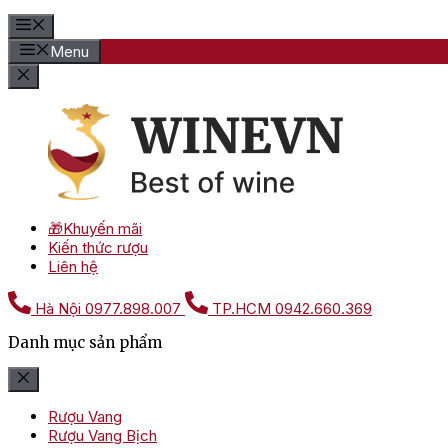
Menu
🎁Khuyến mãi
Kiến thức rượu
Liên hệ
Hà Nội
0977.898.007
TP.HCM
0942.660.369
Danh mục sản phẩm
Rượu Vang
Rượu Vang Bịch