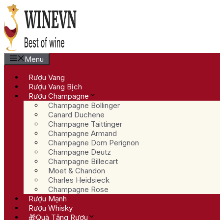
Chuyển
đến
nội
dung
Menu
Rượu Vang
Rượu Vang Bịch
Rượu Champagne
Champagne Bollinger
Canard Duchene
Champagne Taittinger
Champagne Armand
Champagne Dom Perignon
Champagne Deutz
Champagne Billecart
Moet & Chandon
Charles Heidsieck
Champagne Rose
Rượu Mạnh
Rượu Whisky
🎁Quà Tặng Rượu