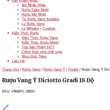
Sản Phẩm Khác
Bia Nhập Khẩu
Rượu Sake Nhật
Rượu Mơ Nhật
Tủ Rượu Vang Kadeka
Ly Rượu Vang
Ly Whisky – Cognac
Kiến Thức Rượu
Kiến Thức Rượu Vang
Kiến Thức Rượu Mạnh
Top Sản Phẩm HOT
Công thức pha chế rượu
Blog Quà Tặng
Liên Hệ
Trang chủ
/
Rượu Vang
/
Rượu Vang Ý
/
Puglia
/ Rượu Vang Ý Dici
Rượu Vang Ý Diciotto Gradi 18 Độ
SKU:
VNWPL-2800