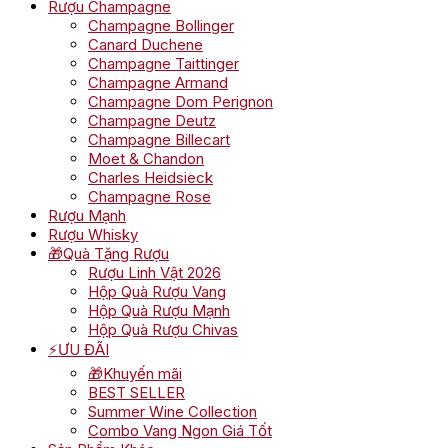
Rượu Champagne
Champagne Bollinger
Canard Duchene
Champagne Taittinger
Champagne Armand
Champagne Dom Perignon
Champagne Deutz
Champagne Billecart
Moet & Chandon
Charles Heidsieck
Champagne Rose
Rượu Mạnh
Rượu Whisky
🎁Quà Tặng Rượu
Rượu Linh Vật 2026
Hộp Quà Rượu Vang
Hộp Quà Rượu Mạnh
Hộp Quà Rượu Chivas
⚡ƯU ĐÃI
🎁Khuyến mãi
BEST SELLER
Summer Wine Collection
Combo Vang Ngon Giá Tốt