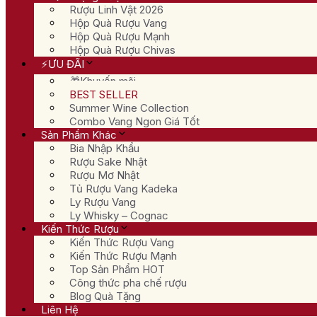
Rượu Linh Vật 2026
Hộp Quà Rượu Vang
Hộp Quà Rượu Mạnh
Hộp Quà Rượu Chivas
⚡ƯU ĐÃI
🎁Khuyến mãi
BEST SELLER
Summer Wine Collection
Combo Vang Ngon Giá Tốt
Sản Phẩm Khác
Bia Nhập Khẩu
Rượu Sake Nhật
Rượu Mơ Nhật
Tủ Rượu Vang Kadeka
Ly Rượu Vang
Ly Whisky – Cognac
Kiến Thức Rượu
Kiến Thức Rượu Vang
Kiến Thức Rượu Mạnh
Top Sản Phẩm HOT
Công thức pha chế rượu
Blog Quà Tặng
Liên Hệ