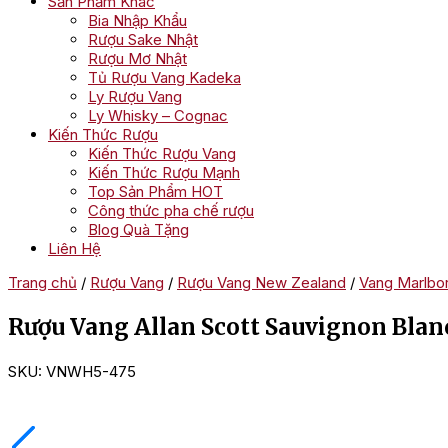
Sản Phẩm Khác
Bia Nhập Khẩu
Rượu Sake Nhật
Rượu Mơ Nhật
Tủ Rượu Vang Kadeka
Ly Rượu Vang
Ly Whisky – Cognac
Kiến Thức Rượu
Kiến Thức Rượu Vang
Kiến Thức Rượu Mạnh
Top Sản Phẩm HOT
Công thức pha chế rượu
Blog Quà Tặng
Liên Hệ
Trang chủ
/
Rượu Vang
/
Rượu Vang New Zealand
/
Vang Marlbo
Rượu Vang Allan Scott Sauvignon Blan
SKU:
VNWH5-475