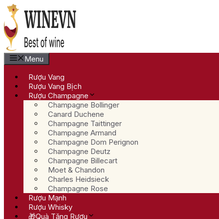
Chuyển
đến
nội
dung
Menu
Rượu Vang
Rượu Vang Bịch
Rượu Champagne
Champagne Bollinger
Canard Duchene
Champagne Taittinger
Champagne Armand
Champagne Dom Perignon
Champagne Deutz
Champagne Billecart
Moet & Chandon
Charles Heidsieck
Champagne Rose
Rượu Mạnh
Rượu Whisky
🎁Quà Tặng Rượu