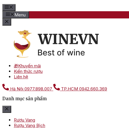
Menu
🎁Khuyến mãi
Kiến thức rượu
Liên hệ
Hà Nội
0977.898.007
TP.HCM
0942.660.369
Danh mục sản phẩm
Rượu Vang
Rượu Vang Bịch