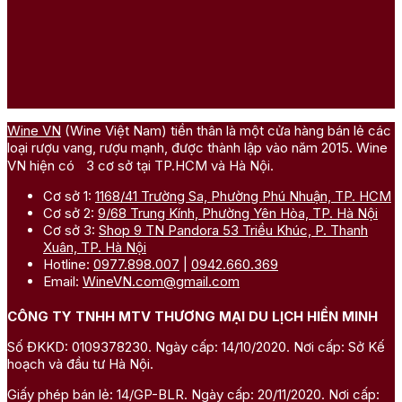
Wine VN
(Wine Việt Nam) tiền thân là một cửa hàng bán lẻ các
loại rượu vang, rượu mạnh, được thành lập vào năm 2015. Wine
VN hiện có 3 cơ sở tại TP.HCM và Hà Nội.
Cơ sở 1:
1168/41 Trường Sa, Phường Phú Nhuận, TP. HCM
Cơ sở 2:
9/68 Trung Kính, Phường Yên Hòa, TP. Hà Nội
Cơ sở 3:
Shop 9 TN Pandora 53 Triều Khúc, P. Thanh
Xuân, TP. Hà Nội
Hotline:
0977.898.007
|
0942.660.369
Email:
WineVN.com@gmail.com
CÔNG TY TNHH MTV THƯƠNG MẠI DU LỊCH HIỀN MINH
Số ĐKKD: 0109378230. Ngày cấp: 14/10/2020. Nơi cấp: Sở Kế
hoạch và đầu tư Hà Nội.
Giấy phép bán lẻ: 14/GP-BLR. Ngày cấp: 20/11/2020. Nơi cấp: