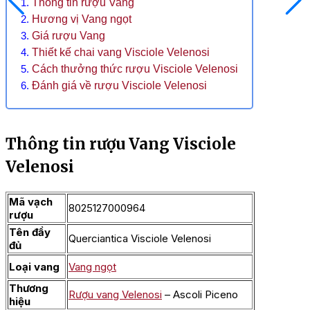
Thông tin rượu Vang
Hương vị Vang ngọt
Giá rượu Vang
Thiết kế chai vang Visciole Velenosi
Cách thưởng thức rượu Visciole Velenosi
Đánh giá về rượu Visciole Velenosi
Thông tin rượu Vang Visciole
Velenosi
Mã vạch
8025127000964
rượu
Tên đầy
Querciantica Visciole Velenosi
đủ
Loại vang
Vang ngọt
Thương
Rượu vang Velenosi
– Ascoli Piceno
hiệu