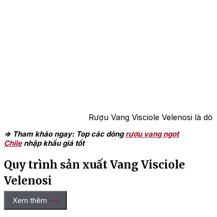
Rượu Vang Visciole Velenosi là dò
=> Tham khảo ngay: Top các dòng
rượu vang ngọt
Chile
nhập khẩu giá tốt
Quy trình sản xuất Vang Visciole
Velenosi
Xem thêm
Querciantica Visciole được sản xuất từ giống anh đào chua
hoang dã cổ xưa (Prunus cerasus) với màu đỏ đậm và vị chua