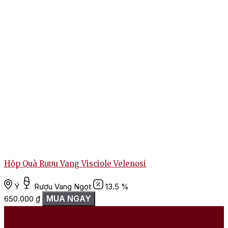
Hộp Rượu Vang Visciole Velenosi sa
Hướng dẫn cách thưởng thức rượu
Visciole Velenosi
Với vị trái cây ngọt ngào, vang Visciole Velenosi sẽ càng tuyệt
vời hơn khi thưởng thức trong điều kiện nhiệt độ lý tưởng từ 6 –
18 độ C. Trước khi uống, bạn nên để rượu được thở trong bình
decanter nhằm giảm nồng độ cồn của rượu.
Chai vang Visciole Velenosi có thể thưởng thức cùng các món
tráng miệng như bánh ngọt, bánh chocolate, tiramisu,
cheesecake, trái cây tươi, phô mai mềm,… Bên cạnh đó, vang
ngọt Visciole là lựa chọn lý tưởng để kết hợp với các món khai
vị trong bữa tiệc.
Hộp Quà Rượu Vang Visciole Velenosi
Ý
Rượu Vang Ngọt
13.5 %
MUA NGAY
650.000
₫