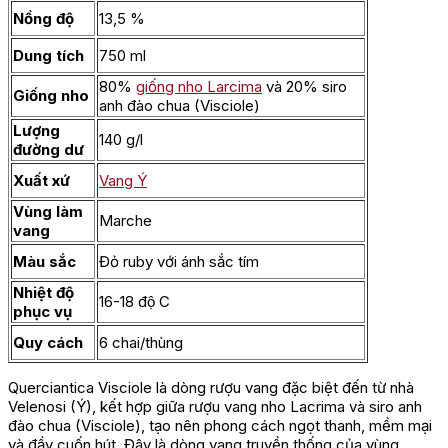
Nồng độ
13,5 %
Dung tích
750 ml
80%
giống nho Larcima
và 20% siro
Giống nho
anh đào chua (Visciole)
Lượng
140 g/l
đường dư
Xuất xứ
Vang Ý
Vùng làm
Marche
vang
Màu sắc
Đỏ ruby với ánh sắc tím
Nhiệt độ
16-18 độ C
phục vụ
Quy cách
6 chai/thùng
Querciantica Visciole là dòng rượu vang đặc biệt đến từ nhà
Velenosi (Ý), kết hợp giữa rượu vang nho Lacrima và siro anh
đào chua (Visciole), tạo nên phong cách ngọt thanh, mềm mại
và đầy cuốn hút. Đây là dòng vang truyền thống của vùng