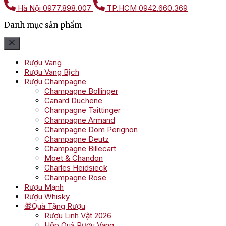
Hà Nội
0977.898.007
TP.HCM
0942.660.369
Danh mục sản phẩm
Rượu Vang
Rượu Vang Bịch
Rượu Champagne
Champagne Bollinger
Canard Duchene
Champagne Taittinger
Champagne Armand
Champagne Dom Perignon
Champagne Deutz
Champagne Billecart
Moet & Chandon
Charles Heidsieck
Champagne Rose
Rượu Mạnh
Rượu Whisky
🎁Quà Tặng Rượu
Rượu Linh Vật 2026
Hộp Quà Rượu Vang