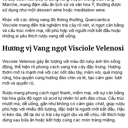
Marche, mang đậm dấu ấn lịch sử và văn hóa Ý, thường được
sử dụng như một dessert wine hoặc meditation wine.
Khác với các dòng vang đỏ thông thường, Querciantica
Visciole mang đến trải nghiệm trái cây rõ nét, vị ngọt cân bằng
và cấu trúc mềm mại, rất phù hợp với người mới bắt đầu hoặc
những ai yêu thích rượu vang dễ uống.
Hương vị Vang ngọt Visciole Velenosi
Visciole Velenosi gây ấn tượng với màu đỏ ruby ánh tím sống
động, thể hiện rõ phong cách vang trái cây đặc trưng. Hương
thơm mở ra mạnh mẽ với các nốt dâu tây, mâm xôi, quả mọng
rừng, hòa quyện cùng hương đào chín và lê, tạo cảm giác tươi
mới và quyến rũ.
Rượu mang phong cách ngọt thanh, mềm mại, với sự cân bằng
hài hòa giữa độ ngọt và acid tự nhiên từ anh đào chua. Cấu trúc
mượt mà, dễ uống, gần như không có cảm giác chát, giúp rượu
phù hợp với nhiều đối tượng, đặc biệt là người mới bắt đầu. Hậu
vị kéo dài, để lại dư vị trái cây ngọt dịu và dễ chịu, rất thích hợp
dùng sau bữa ăn hoặc kết hợp cùng các món tráng miệng.