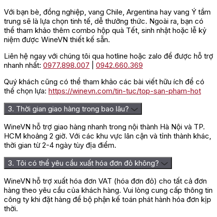
đãi
Với bạn bè, đồng nghiệp, vang Chile, Argentina hay vang Ý tầm
Giá theo
460.000 đ
trung sẽ là lựa chọn tinh tế, dễ thưởng thức. Ngoài ra, bạn có
thùng
thể tham khảo thêm combo hộp quà Tết, sinh nhật hoặc lễ kỷ
Giá sỉ
Liên hệ
niệm được WineVN thiết kế sẵn.
Liên hệ ngay với chúng tôi qua hotline hoặc zalo để được hỗ trợ
Rượu vang Visciole Velenosi có giá niêm yết là 525.000 VNĐ
nhanh nhất:
0977.898.007
|
0942.660.369
và đang được bán với giá theo thùng chỉ còn 460.000 VNĐ
/chai 750ml tại các cửa hàng của Wine VN. Tùy theo số lượng
Quý khách cũng có thể tham khảo các bài viết hữu ích để có
và thời điểm mua sản phẩm mà giá của chai vang có thể thay
thể chọn lựa:
https://winevn.com/tin-tuc/top-san-pham-hot
đổi. Liên hệ ngay hotline để được tư vấn và nhận giá ưu đãi
nhất!
3. Thời gian giao hàng trong bao lâu?
WineVN hỗ trợ giao hàng nhanh trong nội thành Hà Nội và TP.
HCM khoảng 2 giờ. Với các khu vực lân cận và tỉnh thành khác,
thời gian từ 2-4 ngày tùy địa điểm.
3. Tôi có thể yêu cầu xuất hóa đơn đỏ không?
WineVN hỗ trợ xuất hóa đơn VAT (hóa đơn đỏ) cho tất cả đơn
hàng theo yêu cầu của khách hàng. Vui lòng cung cấp thông tin
công ty khi đặt hàng để bộ phận kế toán phát hành hóa đơn kịp
thời.