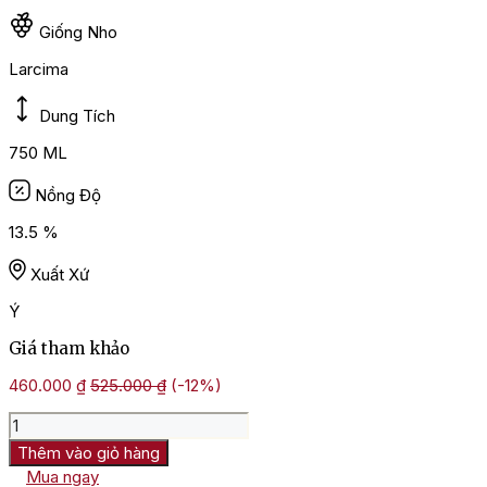
Giống Nho
Larcima
Dung Tích
750 ML
Nồng Độ
13.5 %
Xuất Xứ
Ý
Giá tham khảo
460.000
₫
525.000
₫
(-12%)
Rượu
Vang
Thêm vào giỏ hàng
Ý
Mua ngay
Visciole