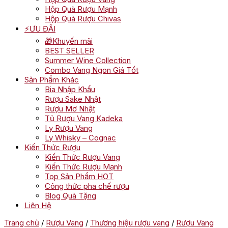
Hộp Quà Rượu Mạnh
Hộp Quà Rượu Chivas
⚡ƯU ĐÃI
🎁Khuyến mãi
BEST SELLER
Summer Wine Collection
Combo Vang Ngon Giá Tốt
Sản Phẩm Khác
Bia Nhập Khẩu
Rượu Sake Nhật
Rượu Mơ Nhật
Tủ Rượu Vang Kadeka
Ly Rượu Vang
Ly Whisky – Cognac
Kiến Thức Rượu
Kiến Thức Rượu Vang
Kiến Thức Rượu Mạnh
Top Sản Phẩm HOT
Công thức pha chế rượu
Blog Quà Tặng
Liên Hệ
Trang chủ
/
Rượu Vang
/
Thương hiệu rượu vang
/
Rượu Vang