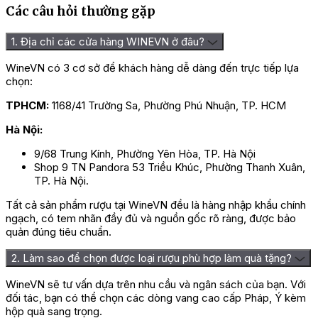
đặc trưng. Trái được thu hoạch vào đầu tháng 7, sau đó được
Các câu hỏi thường gặp
ngâm (maceration) kết hợp giữa quả nguyên và quả nghiền
cùng đường để kích hoạt quá trình lên men tự nhiên. Quá trình
1. Địa chỉ các cửa hàng WINEVN ở đâu?
lên men diễn ra chậm, giúp tạo nên phần siro có hương thơm
đậm và vị ngọt mềm mại.
WineVN có 3 cơ sở để khách hàng dễ dàng đến trực tiếp lựa
chọn:
Sau khi lắng trong vài ngày và lọc nhẹ, phần siro có hàm lượng
đường cao được pha trộn với rượu vang từ giống nho Lacrima,
TPHCM:
1168/41 Trường Sa, Phường Phú Nhuận, TP. HCM
tạo ra quá trình lên men lại (refermentation) nhằm hòa quyện
hai thành phần. Quá trình này được kiểm soát và dừng lại khi
Hà Nội:
rượu đạt khoảng 14% độ cồn, giữ lại lượng đường dư tự nhiên,
mang đến phong cách ngọt cân bằng và dễ chịu khi thưởng
9/68 Trung Kính, Phường Yên Hòa, TP. Hà Nội
thức.
Shop 9 TN Pandora 53 Triều Khúc, Phường Thanh Xuân,
TP. Hà Nội.
Giá rượu Vang Visciole Velenosi
Tất cả sản phẩm rượu tại WineVN đều là hàng nhập khẩu chính
ngạch, có tem nhãn đầy đủ và nguồn gốc rõ ràng, được bảo
Rượu Vang
quản đúng tiêu chuẩn.
Bảng giá
Visciolec
2. Làm sao để chọn được loại rượu phù hợp làm quà tặng?
Velenosi
Giá niêm
525.000 đ
WineVN sẽ tư vấn dựa trên nhu cầu và ngân sách của bạn. Với
yết
đối tác, bạn có thể chọn các dòng vang cao cấp Pháp, Ý kèm
Giá ưu
hộp quà sang trọng.
Liên hệ