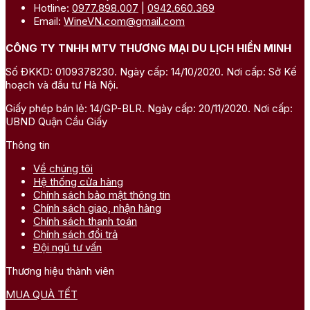
Hotline:
0977.898.007
|
0942.660.369
Email:
WineVN.com@gmail.com
CÔNG TY TNHH MTV THƯƠNG MẠI DU LỊCH HIỀN MINH
Số ĐKKD: 0109378230. Ngày cấp: 14/10/2020. Nơi cấp: Sở Kế
hoạch và đầu tư Hà Nội.
Giấy phép bán lẻ: 14/GP-BLR. Ngày cấp: 20/11/2020. Nơi cấp:
UBND Quận Cầu Giấy
Thông tin
Về chúng tôi
Hệ thống cửa hàng
Chính sách bảo mật thông tin
Chính sách giao, nhận hàng
Chính sách thanh toán
Chính sách đổi trả
Đội ngũ tư vấn
Thương hiệu thành viên
MUA QUÀ TẾT