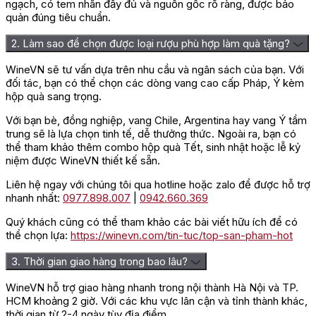
ngạch, có tem nhãn đầy đủ và nguồn gốc rõ ràng, được bảo
quản đúng tiêu chuẩn.
2. Làm sao để chọn được loại rượu phù hợp làm quà tặng?
WineVN sẽ tư vấn dựa trên nhu cầu và ngân sách của bạn. Với
đối tác, bạn có thể chọn các dòng vang cao cấp Pháp, Ý kèm
hộp quà sang trọng.
Với bạn bè, đồng nghiệp, vang Chile, Argentina hay vang Ý tầm
trung sẽ là lựa chọn tinh tế, dễ thưởng thức. Ngoài ra, bạn có
thể tham khảo thêm combo hộp quà Tết, sinh nhật hoặc lễ kỷ
niệm được WineVN thiết kế sẵn.
Liên hệ ngay với chúng tôi qua hotline hoặc zalo để được hỗ trợ
nhanh nhất:
0977.898.007
|
0942.660.369
Quý khách cũng có thể tham khảo các bài viết hữu ích để có
thể chọn lựa:
https://winevn.com/tin-tuc/top-san-pham-hot
3. Thời gian giao hàng trong bao lâu?
WineVN hỗ trợ giao hàng nhanh trong nội thành Hà Nội và TP.
HCM khoảng 2 giờ. Với các khu vực lân cận và tỉnh thành khác,
thời gian từ 2-4 ngày tùy địa điểm.