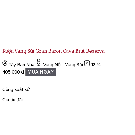
Rượu Vang Sủi Gran Baron Cava Brut Reserva
Tây Ban Nha
Vang Nổ - Vang Sủi
12 %
MUA NGAY
405.000
₫
Cùng xuất xứ
Giá ưu đãi
G