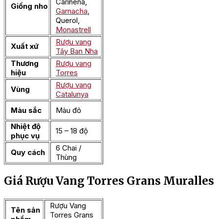
Cariñena,
Giống nho
Garnacha
,
Querol,
Monastrell
Rượu vang
Xuất xứ
Tây Ban Nha
Thương
Rượu vang
hiệu
Torres
Rượu vang
Vùng
Catalunya
Màu sắc
Màu đỏ
Nhiệt độ
15 – 18 độ
phục vụ
6 Chai /
Quy cách
Thùng
Giá Rượu Vang Torres Grans Muralles
Rượu Vang
Tên sản
Torres Grans