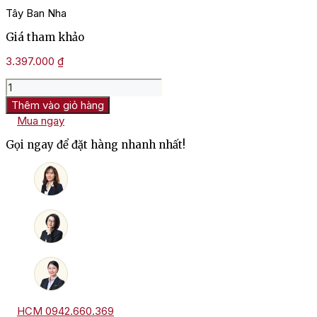
Tây Ban Nha
Giá tham khảo
3.397.000
₫
Rượu
Vang
Thêm vào giỏ hàng
Torres
Mua ngay
Grans
Muralles
Gọi ngay để đặt hàng nhanh nhất!
số
lượng
HCM 0942.660.369