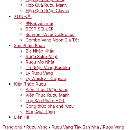
Hộp Quà Rượu Mạnh
Hộp Quà Rượu Chivas
⚡ƯU ĐÃI
🎁Khuyến mãi
BEST SELLER
Summer Wine Collection
Combo Vang Ngon Giá Tốt
Sản Phẩm Khác
Bia Nhập Khẩu
Rượu Sake Nhật
Rượu Mơ Nhật
Tủ Rượu Vang Kadeka
Ly Rượu Vang
Ly Whisky – Cognac
Kiến Thức Rượu
Kiến Thức Rượu Vang
Kiến Thức Rượu Mạnh
Top Sản Phẩm HOT
Công thức pha chế rượu
Blog Quà Tặng
Liên Hệ
Trang chủ
/
Rượu Vang
/
Rượu Vang Tây Ban Nha
/
Rượu Vang