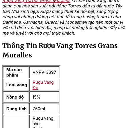
Rượu vang Torres Grans Muralles
là chai rượu vang đỏ trứ
danh của nhà sản xuất nổi tiếng Torres đến từ đất nước Tây
Ban Nha xinh đẹp. Rượu mang thiết kế nổi bật, sang trọng
cùng với những đường nét tinh tế trong hương thơm từ nho
Cariñena, Garnacha, Querol và Monastrell tạo nên một dư vị
vừa cổ điển vừa hiện đại, mang lại những trải nghiệm đầy mới
mẻ và tuyệt vời cho mọi thực khách.
Thông Tin Rượu Vang Torres Grans
Muralles
Mã sản
VNPV-3397
phẩm
Rượu Vang
Loại vang
Đỏ
Nồng độ
15%
Dung tích
750ml
Rượu vang
nho