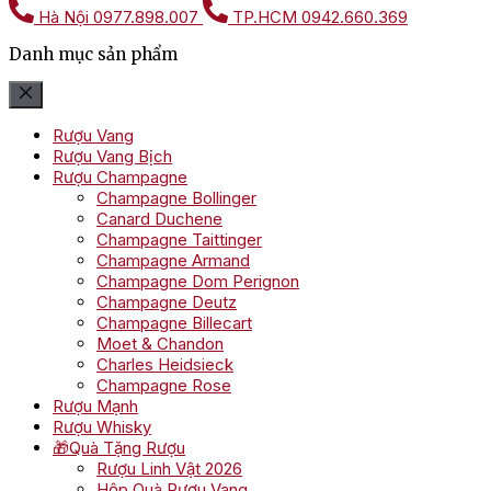
Hà Nội
0977.898.007
TP.HCM
0942.660.369
Danh mục sản phẩm
Rượu Vang
Rượu Vang Bịch
Rượu Champagne
Champagne Bollinger
Canard Duchene
Champagne Taittinger
Champagne Armand
Champagne Dom Perignon
Champagne Deutz
Champagne Billecart
Moet & Chandon
Charles Heidsieck
Champagne Rose
Rượu Mạnh
Rượu Whisky
🎁Quà Tặng Rượu
Rượu Linh Vật 2026
Hộp Quà Rượu Vang