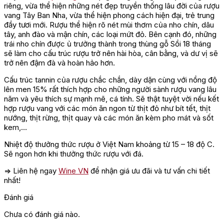
riêng, vừa thể hiện những nét đẹp truyền thống lâu đời của rượu
vang Tây Ban Nha, vừa thể hiện phong cách hiện đại, trẻ trung
đầy tươi mới. Rượu thể hiện rõ nét mùi thơm của nho chín, dâu
tây, anh đào và mận chín, các loại mứt đỏ. Bên cạnh đó, những
trái nho chín được ủ trưởng thành trong thùng gỗ Sồi 18 tháng
sẽ làm cho cấu trúc rượu trở nên hài hòa, cân bằng, và dư vị sẽ
trở nên đậm đà và hoàn hảo hơn.
Cấu trúc tannin của rượu chắc chắn, dày dặn cùng với nồng độ
lên men 15% rất thích hợp cho những người sành rượu vang lâu
năm và yêu thích sự mạnh mẽ, cá tính. Sẽ thật tuyệt vời nếu kết
hợp rượu vang với các món ăn ngon từ thịt đỏ như bít tết, thịt
nướng, thịt rừng, thịt quay và các món ăn kèm pho mát và sốt
kem,…
Nhiệt độ thưởng thức rượu ở Việt Nam khoảng từ 15 – 18 độ C.
Sẽ ngon hơn khi thưởng thức rượu với đá.
=> Liên hệ ngay
Wine VN
để nhận giá ưu đãi và tư vấn chi tiết
nhất!
Đánh giá
Chưa có đánh giá nào.