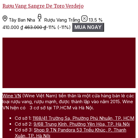
Rượu Vang Sangre De Toro Verdejo
R
Tây Ban Nha
Rượu Vang Trắng
13.5 %
MUA NGAY
410.000
₫
463.000
₫
-11%
(-11%)
Wine VN
(Wine Việt Nam) tiền thân là một cửa hàng bán lẻ các
loại rượu vang, rượu mạnh, được thành lập vào năm 2015. Wine
VN hiện có 3 cơ sở tại TP.HCM và Hà Nội.
Cơ sở 1:
1168/41 Trường Sa, Phường Phú Nhuận, TP. HCM
Cơ sở 2:
9/68 Trung Kính, Phường Yên Hòa, TP. Hà Nội
Cơ sở 3:
Shop 9 TN Pandora 53 Triều Khúc, P. Thanh
Xuân, TP. Hà Nội