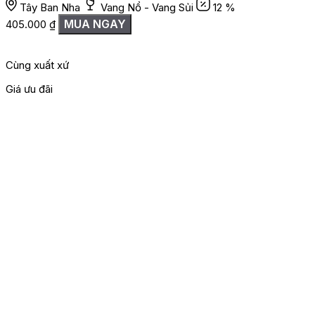
Tây Ban Nha
Vang Nổ - Vang Sủi
12 %
MUA NGAY
405.000
₫
Cùng xuất xứ
Giá ưu đãi
G