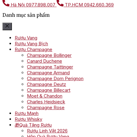
Hà Nội
0977.898.007
TP.HCM
0942.660.369
Danh mục sản phẩm
Rượu Vang
Rượu Vang Bịch
Rượu Champagne
Champagne Bollinger
Canard Duchene
Champagne Taittinger
Champagne Armand
Champagne Dom Perignon
Champagne Deutz
Champagne Billecart
Moet & Chandon
Charles Heidsieck
Champagne Rose
Rượu Mạnh
Rượu Whisky
🎁Quà Tặng Rượu
Rượu Linh Vật 2026
Hộp Quà Rượu Vang