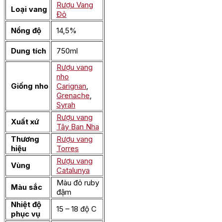
Rượu Vang
Loại vang
Đỏ
Nồng độ
14,5%
Dung tích
750ml
Rượu vang
nho
Giống nho
Carignan
,
Grenache
,
Syrah
Rượu vang
Xuất xứ
Tây Ban Nha
Thương
Rượu vang
hiệu
Torres
Rượu vang
Vùng
Catalunya
Màu đỏ ruby
Màu sắc
đậm
Nhiệt độ
15 – 18 độ C
phục vụ