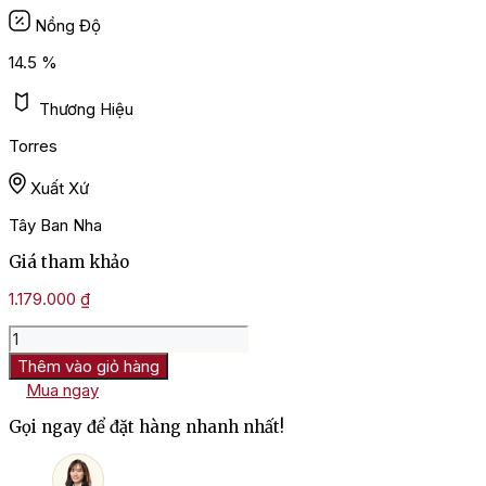
Nồng Độ
14.5 %
Thương Hiệu
Torres
Xuất Xứ
Tây Ban Nha
Giá tham khảo
1.179.000
₫
Rượu
Vang
Thêm vào giỏ hàng
Tây
Mua ngay
Ban
Nha
Gọi ngay để đặt hàng nhanh nhất!
Torres
Salmos
Priorat