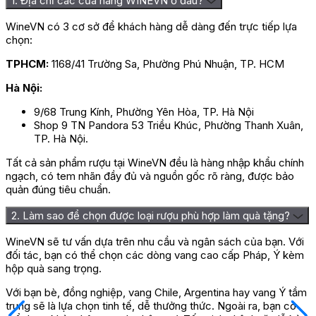
1. Địa chỉ các cửa hàng WINEVN ở đâu?
WineVN có 3 cơ sở để khách hàng dễ dàng đến trực tiếp lựa
chọn:
TPHCM:
1168/41 Trường Sa, Phường Phú Nhuận, TP. HCM
Hà Nội:
9/68 Trung Kính, Phường Yên Hòa, TP. Hà Nội
Shop 9 TN Pandora 53 Triều Khúc, Phường Thanh Xuân,
TP. Hà Nội.
Tất cả sản phẩm rượu tại WineVN đều là hàng nhập khẩu chính
ngạch, có tem nhãn đầy đủ và nguồn gốc rõ ràng, được bảo
quản đúng tiêu chuẩn.
2. Làm sao để chọn được loại rượu phù hợp làm quà tặng?
WineVN sẽ tư vấn dựa trên nhu cầu và ngân sách của bạn. Với
đối tác, bạn có thể chọn các dòng vang cao cấp Pháp, Ý kèm
hộp quà sang trọng.
Với bạn bè, đồng nghiệp, vang Chile, Argentina hay vang Ý tầm
trung sẽ là lựa chọn tinh tế, dễ thưởng thức. Ngoài ra, bạn có