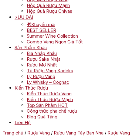
Hộp Quà Rượu Mạnh
Hộp Quà Rượu Chivas
⚡ƯU ĐÃI
🎁Khuyến mãi
BEST SELLER
Summer Wine Collection
Combo Vang Ngon Giá Tốt
Sản Phẩm Khác
Bia Nhập Khẩu
Rượu Sake Nhật
Rượu Mơ Nhật
Tủ Rượu Vang Kadeka
Ly Rượu Vang
Ly Whisky – Cognac
Kiến Thức Rượu
Kiến Thức Rượu Vang
Kiến Thức Rượu Mạnh
Top Sản Phẩm HOT
Công thức pha chế rượu
Blog Quà Tặng
Liên Hệ
Trang chủ
/
Rượu Vang
/
Rượu Vang Tây Ban Nha
/
Rượu Vang