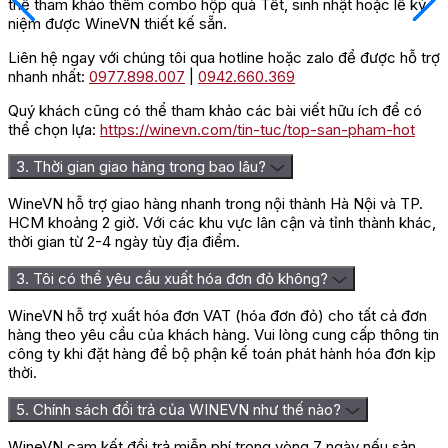
thể tham khảo thêm combo hộp quà Tết, sinh nhật hoặc lễ kỷ
niệm được WineVN thiết kế sẵn.
Liên hệ ngay với chúng tôi qua hotline hoặc zalo để được hỗ trợ
nhanh nhất:
0977.898.007
|
0942.660.369
Quý khách cũng có thể tham khảo các bài viết hữu ích để có
thể chọn lựa:
https://winevn.com/tin-tuc/top-san-pham-hot
3. Thời gian giao hàng trong bao lâu?
WineVN hỗ trợ giao hàng nhanh trong nội thành Hà Nội và TP.
HCM khoảng 2 giờ. Với các khu vực lân cận và tỉnh thành khác,
thời gian từ 2-4 ngày tùy địa điểm.
3. Tôi có thể yêu cầu xuất hóa đơn đỏ không?
WineVN hỗ trợ xuất hóa đơn VAT (hóa đơn đỏ) cho tất cả đơn
hàng theo yêu cầu của khách hàng. Vui lòng cung cấp thông tin
công ty khi đặt hàng để bộ phận kế toán phát hành hóa đơn kịp
thời.
5. Chính sách đổi trả của WINEVN như thế nào?
WineVN cam kết đổi trả miễn phí trong vòng 7 ngày nếu sản