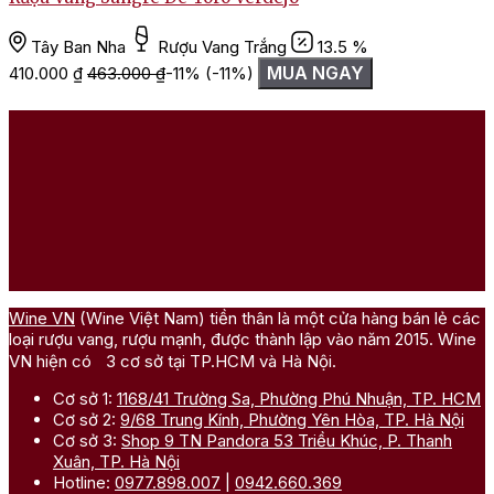
Tây Ban Nha
Rượu Vang Trắng
13.5 %
MUA NGAY
410.000
₫
463.000
₫
-11%
(-11%)
Wine VN
(Wine Việt Nam) tiền thân là một cửa hàng bán lẻ các
loại rượu vang, rượu mạnh, được thành lập vào năm 2015. Wine
VN hiện có 3 cơ sở tại TP.HCM và Hà Nội.
Cơ sở 1:
1168/41 Trường Sa, Phường Phú Nhuận, TP. HCM
Cơ sở 2:
9/68 Trung Kính, Phường Yên Hòa, TP. Hà Nội
Cơ sở 3:
Shop 9 TN Pandora 53 Triều Khúc, P. Thanh
Xuân, TP. Hà Nội
Hotline:
0977.898.007
|
0942.660.369