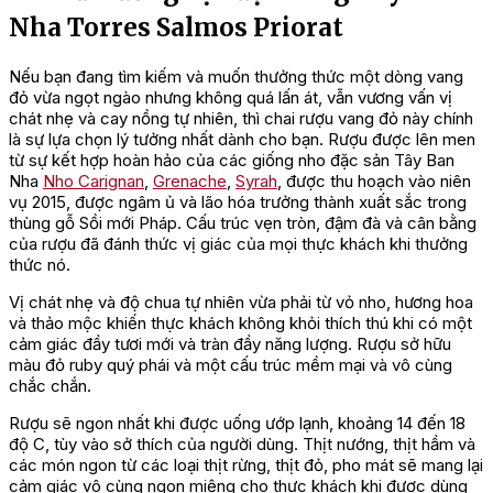
Nha Torres Salmos Priorat
Nếu bạn đang tìm kiếm và muốn thưởng thức một dòng vang
đỏ vừa ngọt ngào nhưng không quá lấn át, vẫn vương vấn vị
chát nhẹ và cay nồng tự nhiên, thì chai rượu vang đỏ này chính
là sự lựa chọn lý tưởng nhất dành cho bạn. Rượu được lên men
từ sự kết hợp hoàn hảo của các giống nho đặc sản Tây Ban
Nha
Nho Carignan
,
Grenache
,
Syrah
, được thu hoạch vào niên
vụ 2015, được ngâm ủ và lão hóa trưởng thành xuất sắc trong
thùng gỗ Sồi mới Pháp. Cấu trúc vẹn tròn, đậm đà và cân bằng
của rượu đã đánh thức vị giác của mọi thực khách khi thưởng
thức nó.
Vị chát nhẹ và độ chua tự nhiên vừa phải từ vỏ nho, hương hoa
và thảo mộc khiến thực khách không khỏi thích thú khi có một
cảm giác đầy tươi mới và tràn đầy năng lượng. Rượu sở hữu
màu đỏ ruby quý phái và một cấu trúc mềm mại và vô cùng
chắc chắn.
Rượu sẽ ngon nhất khi được uống ướp lạnh, khoảng 14 đến 18
độ C, tùy vào sở thích của người dùng. Thịt nướng, thịt hầm và
các món ngon từ các loại thịt rừng, thịt đỏ, pho mát sẽ mang lại
cảm giác vô cùng ngon miệng cho thực khách khi được dùng