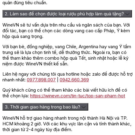
quản đúng tiêu chuẩn.
2. Làm sao để chọn được loại rượu phù hợp làm quà tặng?
WineVN sẽ tư vấn dựa trên nhu cầu và ngân sách của bạn. Với
đối tác, bạn có thể chọn các dòng vang cao cấp Pháp, Ý kèm
hộp quà sang trọng.
Với bạn bè, đồng nghiệp, vang Chile, Argentina hay vang Ý tầm
trung sẽ là lựa chọn tinh tế, dễ thưởng thức. Ngoài ra, bạn có
thể tham khảo thêm combo hộp quà Tết, sinh nhật hoặc lễ kỷ
niệm được WineVN thiết kế sẵn.
Liên hệ ngay với chúng tôi qua hotline hoặc zalo để được hỗ trợ
nhanh nhất:
0977.898.007
|
0942.660.369
Quý khách cũng có thể tham khảo các bài viết hữu ích để có
thể chọn lựa:
https://winevn.com/tin-tuc/top-san-pham-hot
3. Thời gian giao hàng trong bao lâu?
WineVN hỗ trợ giao hàng nhanh trong nội thành Hà Nội và TP.
HCM khoảng 2 giờ. Với các khu vực lân cận và tỉnh thành khác,
thời gian từ 2-4 ngày tùy địa điểm.
Rượu Glenfiddich 12 năm mang hương 