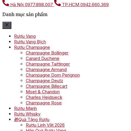
Hà Nội
0977.898.007
TP.HCM
0942.660.369
Danh mục sản phẩm
Rượu Vang
Rượu Vang Bịch
Rượu Champagne
Champagne Bollinger
Canard Duchene
Champagne Taittinger
Champagne Armand
Champagne Dom Perignon
Champagne Deutz
Champagne Billecart
Moet & Chandon
Charles Heidsieck
Champagne Rose
Rượu Mạnh
Rượu Whisky
🎁Quà Tặng Rượu
Rượu Linh Vật 2026
Hộp Quà Rượu Vang