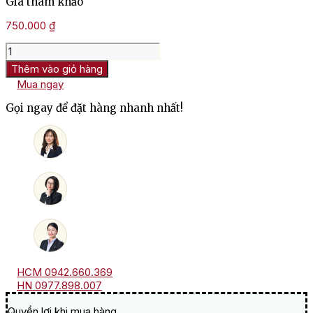
Giá tham khảo
750.000
₫
Rượu
Glenfiddich
Thêm vào giỏ hàng
12
Mua ngay
Năm
số
Gọi ngay để đặt hàng nhanh nhất!
lượng
HCM 0942.660.369
HN 0977.898.007
Quyền lợi khi mua hàng