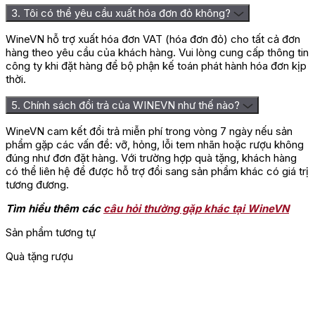
3. Tôi có thể yêu cầu xuất hóa đơn đỏ không?
Cách thưởng thức rượu Glenfiddich 12
WineVN hỗ trợ xuất hóa đơn VAT (hóa đơn đỏ) cho tất cả đơn
Years Old
hàng theo yêu cầu của khách hàng. Vui lòng cung cấp thông tin
công ty khi đặt hàng để bộ phận kế toán phát hành hóa đơn kịp
Glenfiddich 12 có thể thưởng thức theo nhiều cách. Với người
thời.
mới uống whisky, nên bắt đầu từ cách đơn giản nhất để cảm
5. Chính sách đổi trả của WINEVN như thế nào?
nhận rõ hương vị của rượu rồi điều chỉnh theo khẩu vị cá nhân.
Uống neat
: Rót khoảng 30ml Glenfiddich 12 vào ly tulip,
WineVN cam kết đổi trả miễn phí trong vòng 7 ngày nếu sản
ly Glencairn hoặc ly whisky nhỏ. Để rượu nghỉ 1 – 2 phút
phẩm gặp các vấn đề: vỡ, hỏng, lỗi tem nhãn hoặc rượu không
rồi thưởng thức từng ngụm nhỏ để cảm nhận hương lê
đúng như đơn đặt hàng. Với trường hợp quà tặng, khách hàng
chín, malt, kem, butterscotch và gỗ sồi nhẹ.
có thể liên hệ để được hỗ trợ đổi sang sản phẩm khác có giá trị
Thêm vài giọt nước
: Giúp rượu mở hương tốt hơn, làm
tương đương.
dịu cảm giác cồn và giúp các tầng hương trái cây, malt,
Tìm hiểu thêm các
câu hỏi thường gặp khác tại WineVN
kem trở nên rõ nét hơn.
Uống với đá lớn
: Dùng một viên đá lớn để rượu mát và
Sản phẩm tương tự
dễ uống hơn. Tránh cho quá nhiều đá vì sẽ làm rượu loãng
và giảm độ đậm đà của hương vị.
Quà tặng rượu
Pha với club soda hoặc highball
: Tạo cảm giác tươi
mát, nhẹ nhàng và dễ uống, phù hợp cho tiệc nhẹ hoặc
thời tiết nóng.
Pha cocktail:
Có thể dùng Glenfiddich 12 để pha các