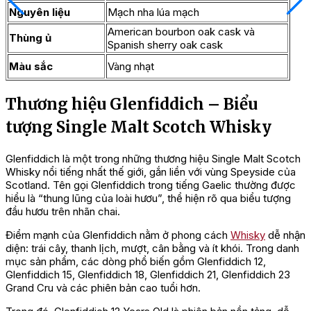
Nguyên liệu
Mạch nha lúa mạch
American bourbon oak cask và
Thùng ủ
Spanish sherry oak cask
Màu sắc
Vàng nhạt
Thương hiệu Glenfiddich – Biểu
tượng Single Malt Scotch Whisky
Glenfiddich là một trong những thương hiệu Single Malt Scotch
Whisky nổi tiếng nhất thế giới, gắn liền với vùng Speyside của
Scotland. Tên gọi Glenfiddich trong tiếng Gaelic thường được
hiểu là “thung lũng của loài hươu”, thể hiện rõ qua biểu tượng
đầu hươu trên nhãn chai.
Điểm mạnh của Glenfiddich nằm ở phong cách
Whisky
dễ nhận
diện: trái cây, thanh lịch, mượt, cân bằng và ít khói. Trong danh
mục sản phẩm, các dòng phổ biến gồm Glenfiddich 12,
Glenfiddich 15, Glenfiddich 18, Glenfiddich 21, Glenfiddich 23
Grand Cru và các phiên bản cao tuổi hơn.