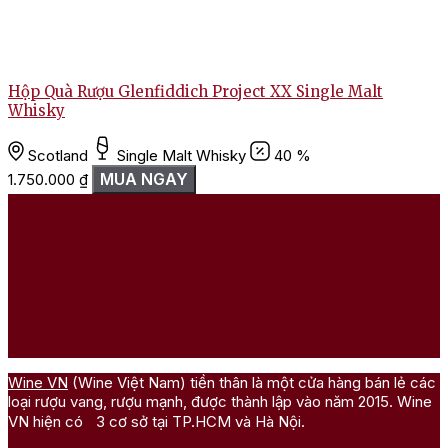
Hộp Quà Rượu Glenfiddich Project XX Single Malt
Whisky
Đánh giá
Scotland
Single Malt Whisky
40 %
Chưa có đánh giá nào.
MUA NGAY
1.750.000
₫
Hãy là người đầu tiên nhận xét “Rượu Glenfiddich 12 Năm”
Bạn phải
đăng nhập
để gửi đánh giá.
Wine VN
(Wine Việt Nam) tiền thân là một cửa hàng bán lẻ các
loại rượu vang, rượu mạnh, được thành lập vào năm 2015. Wine
VN hiện có 3 cơ sở tại TP.HCM và Hà Nội.