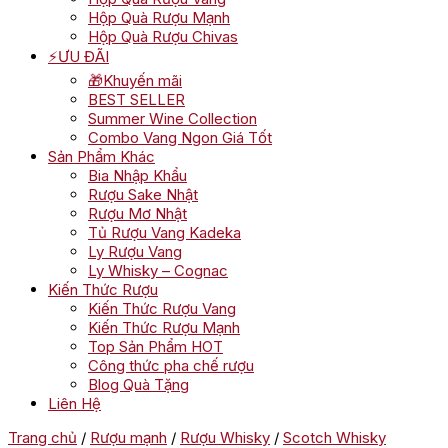
Hộp Quà Rượu Mạnh
Hộp Quà Rượu Chivas
⚡ƯU ĐÃI
🎁Khuyến mãi
BEST SELLER
Summer Wine Collection
Combo Vang Ngon Giá Tốt
Sản Phẩm Khác
Bia Nhập Khẩu
Rượu Sake Nhật
Rượu Mơ Nhật
Tủ Rượu Vang Kadeka
Ly Rượu Vang
Ly Whisky – Cognac
Kiến Thức Rượu
Kiến Thức Rượu Vang
Kiến Thức Rượu Mạnh
Top Sản Phẩm HOT
Công thức pha chế rượu
Blog Quà Tặng
Liên Hệ
Trang chủ
/
Rượu mạnh
/
Rượu Whisky
/
Scotch Whisky