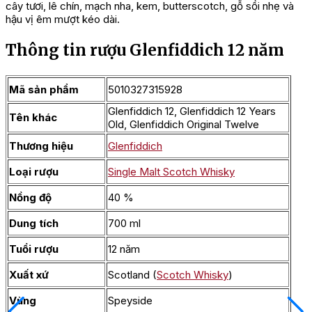
cây tươi, lê chín, mạch nha, kem, butterscotch, gỗ sồi nhẹ và
hậu vị êm mượt kéo dài.
Thông tin rượu Glenfiddich 12 năm
Mã sản phẩm
5010327315928
Glenfiddich 12, Glenfiddich 12 Years
Tên khác
Old, Glenfiddich Original Twelve
Thương hiệu
Glenfiddich
Loại rượu
Single Malt Scotch Whisky
Nồng độ
40 %
Dung tích
700 ml
Tuổi rượu
12 năm
Xuất xứ
Scotland (
Scotch Whisky
)
Vùng
Speyside