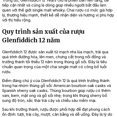
Trong đó, Glenfiddich 12 Years Old là phiên bản nền tảng, dễ
tiếp cận nhất và cũng là dòng giúp nhiều người bắt đầu làm
quen với thế giới single malt whisky. Chai rượu có mức giá hợp
lý, thương hiệu mạnh, thiết kế dễ nhận diện và hương vị phù hợp
với thị hiếu rộng.
Quy trình sản xuất của rượu
Glenfiddich 12 năm
Glenfiddich 12 được sản xuất từ mạch nha lúa mạch, trải qua
quá trình đường hóa, lên men, chưng cất trong nồi đồng và
trưởng thành tối thiểu 12 năm trong thùng gỗ sồi. Đây là tiêu
chuẩn quan trọng của một chai single malt có công bố tuổi
rượu.
Điểm đáng chú ý của Glenfiddich 12 là quá trình trưởng thành
trong hai nhóm thùng gỗ sồi: American bourbon oak casks và
Spanish sherry oak casks. Thùng bourbon giúp rượu có thêm
vani, kem, mật ong và gỗ sồi nhẹ; trong khi thùng sherry bổ
sung độ tròn, sắc thái trái cây và chiều sâu mềm mại.
Sau khi trưởng thành, rượu được phối hợp để đạt phong cách
ổn định: tươi, trái cây, mượt, cân bằng và dễ uống. Đây là lý do