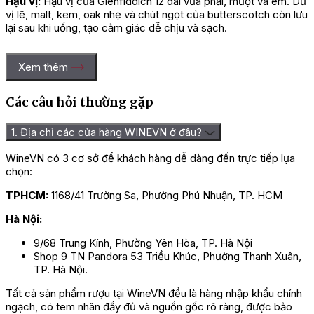
Hậu vị:
Hậu vị của Glenfiddich 12 dài vừa phải, mượt và êm. Dư
vị lê, malt, kem, oak nhẹ và chút ngọt của butterscotch còn lưu
lại sau khi uống, tạo cảm giác dễ chịu và sạch.
Xem thêm
Các câu hỏi thường gặp
1. Địa chỉ các cửa hàng WINEVN ở đâu?
WineVN có 3 cơ sở để khách hàng dễ dàng đến trực tiếp lựa
chọn:
TPHCM:
1168/41 Trường Sa, Phường Phú Nhuận, TP. HCM
Hà Nội:
9/68 Trung Kính, Phường Yên Hòa, TP. Hà Nội
Shop 9 TN Pandora 53 Triều Khúc, Phường Thanh Xuân,
TP. Hà Nội.
Tất cả sản phẩm rượu tại WineVN đều là hàng nhập khẩu chính
ngạch, có tem nhãn đầy đủ và nguồn gốc rõ ràng, được bảo