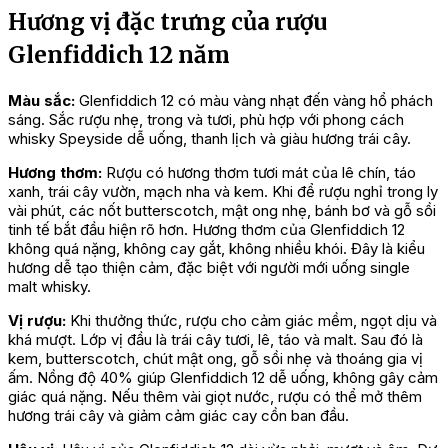
Hương vị đặc trưng của rượu
Glenfiddich 12 năm
Màu sắc:
Glenfiddich 12 có màu vàng nhạt đến vàng hổ phách
sáng. Sắc rượu nhẹ, trong và tươi, phù hợp với phong cách
whisky Speyside dễ uống, thanh lịch và giàu hương trái cây.
Hương thơm:
Rượu có hương thơm tươi mát của lê chín, táo
xanh, trái cây vườn, mạch nha và kem. Khi để rượu nghỉ trong ly
vài phút, các nốt butterscotch, mật ong nhẹ, bánh bơ và gỗ sồi
tinh tế bắt đầu hiện rõ hơn. Hương thơm của Glenfiddich 12
không quá nặng, không cay gắt, không nhiều khói. Đây là kiểu
hương dễ tạo thiện cảm, đặc biệt với người mới uống single
malt whisky.
Vị rượu:
Khi thưởng thức, rượu cho cảm giác mềm, ngọt dịu và
khá mượt. Lớp vị đầu là trái cây tươi, lê, táo và malt. Sau đó là
kem, butterscotch, chút mật ong, gỗ sồi nhẹ và thoáng gia vị
ấm. Nồng độ 40% giúp Glenfiddich 12 dễ uống, không gây cảm
giác quá nặng. Nếu thêm vài giọt nước, rượu có thể mở thêm
hương trái cây và giảm cảm giác cay cồn ban đầu.