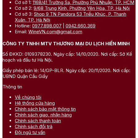
Cơ sở 1:
1168/41 Trường Sa, Phường Phú Nhuận, TP. HCM
Cơ sở 2:
9/68 Trung Kính, Phường Yên Hòa, TP. Hà Nội
Cơ sở 3:
Shop 9 TN Pandora 53 Triều Khúc, P. Thanh
Xuân, TP. Hà Nội
Hotline:
0977.898.007
|
0942.660.369
Email:
WineVN.com@gmail.com
CÔNG TY TNHH MTV THƯƠNG MẠI DU LỊCH HIỀN MINH
Số ĐKKD: 0109378230. Ngày cấp: 14/10/2020. Nơi cấp: Sở Kế
hoạch và đầu tư Hà Nội.
Giấy phép bán lẻ: 14/GP-BLR. Ngày cấp: 20/11/2020. Nơi cấp:
UBND Quận Cầu Giấy
Thông tin
Về chúng tôi
Hệ thống cửa hàng
Chính sách bảo mật thông tin
Chính sách giao, nhận hàng
Chính sách thanh toán
Chính sách đổi trả
Đội ngũ tư vấn