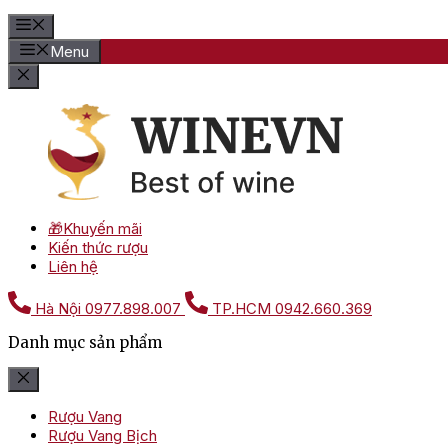
Menu
🎁Khuyến mãi
Kiến thức rượu
Liên hệ
Hà Nội
0977.898.007
TP.HCM
0942.660.369
Danh mục sản phẩm
Rượu Vang
Rượu Vang Bịch