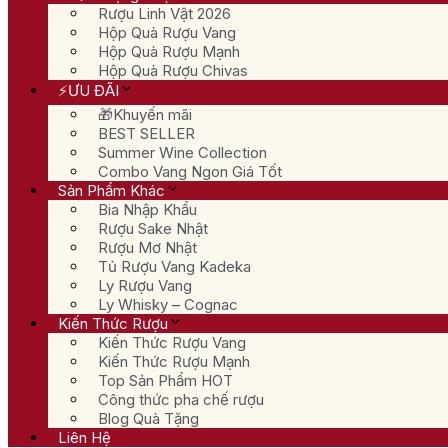
Rượu Linh Vật 2026
Hộp Quà Rượu Vang
Hộp Quà Rượu Mạnh
Hộp Quà Rượu Chivas
⚡ƯU ĐÃI
🎁Khuyến mãi
BEST SELLER
Summer Wine Collection
Combo Vang Ngon Giá Tốt
Sản Phẩm Khác
Bia Nhập Khẩu
Rượu Sake Nhật
Rượu Mơ Nhật
Tủ Rượu Vang Kadeka
Ly Rượu Vang
Ly Whisky – Cognac
Kiến Thức Rượu
Kiến Thức Rượu Vang
Kiến Thức Rượu Mạnh
Top Sản Phẩm HOT
Công thức pha chế rượu
Blog Quà Tặng
Liên Hệ