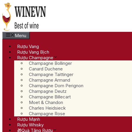
Chuyển
đến
nội
dung
Menu
Rượu Vang
Rượu Vang Bịch
Rượu Champagne
Champagne Bollinger
Canard Duchene
Champagne Taittinger
Champagne Armand
Champagne Dom Perignon
Champagne Deutz
Champagne Billecart
Moet & Chandon
Charles Heidsieck
Champagne Rose
Rượu Mạnh
Rượu Whisky
🎁Quà Tặng Rượu