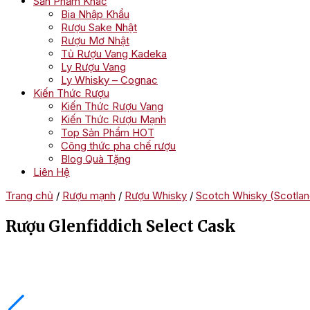
Sản Phẩm Khác
Bia Nhập Khẩu
Rượu Sake Nhật
Rượu Mơ Nhật
Tủ Rượu Vang Kadeka
Ly Rượu Vang
Ly Whisky – Cognac
Kiến Thức Rượu
Kiến Thức Rượu Vang
Kiến Thức Rượu Mạnh
Top Sản Phẩm HOT
Công thức pha chế rượu
Blog Quà Tặng
Liên Hệ
Trang chủ
/
Rượu mạnh
/
Rượu Whisky
/
Scotch Whisky (Scotlan
Rượu Glenfiddich Select Cask