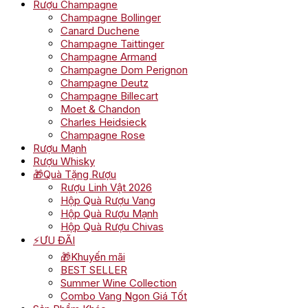
Rượu Champagne
Champagne Bollinger
Canard Duchene
Champagne Taittinger
Champagne Armand
Champagne Dom Perignon
Champagne Deutz
Champagne Billecart
Moet & Chandon
Charles Heidsieck
Champagne Rose
Rượu Mạnh
Rượu Whisky
🎁Quà Tặng Rượu
Rượu Linh Vật 2026
Hộp Quà Rượu Vang
Hộp Quà Rượu Mạnh
Hộp Quà Rượu Chivas
⚡ƯU ĐÃI
🎁Khuyến mãi
BEST SELLER
Summer Wine Collection
Combo Vang Ngon Giá Tốt