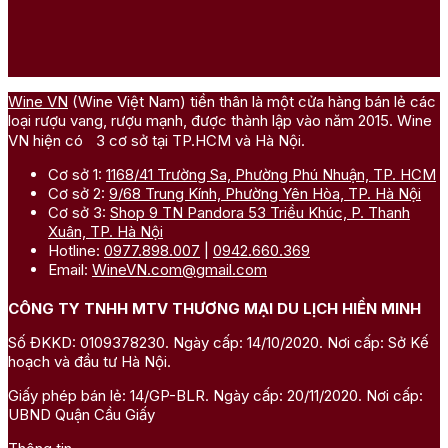
Wine VN
(Wine Việt Nam) tiền thân là một cửa hàng bán lẻ các
loại rượu vang, rượu mạnh, được thành lập vào năm 2015. Wine
VN hiện có 3 cơ sở tại TP.HCM và Hà Nội.
Cơ sở 1:
1168/41 Trường Sa, Phường Phú Nhuận, TP. HCM
Cơ sở 2:
9/68 Trung Kính, Phường Yên Hòa, TP. Hà Nội
Cơ sở 3:
Shop 9 TN Pandora 53 Triều Khúc, P. Thanh
Xuân, TP. Hà Nội
Hotline:
0977.898.007
|
0942.660.369
Email:
WineVN.com@gmail.com
CÔNG TY TNHH MTV THƯƠNG MẠI DU LỊCH HIỀN MINH
Số ĐKKD: 0109378230. Ngày cấp: 14/10/2020. Nơi cấp: Sở Kế
hoạch và đầu tư Hà Nội.
Giấy phép bán lẻ: 14/GP-BLR. Ngày cấp: 20/11/2020. Nơi cấp:
UBND Quận Cầu Giấy