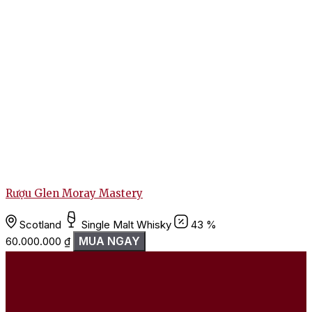
Rượu Glen Moray Mastery
R
Scotland
Single Malt Whisky
43 %
MUA NGAY
60.000.000
₫
8