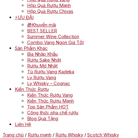
Hộp Quà Rượu Mạnh
Hộp Quà Rượu Chivas
⚡ƯU ĐÃI
🎁Khuyến mãi
BEST SELLER
Summer Wine Collection
Combo Vang Ngon Giá Tốt
Sản Phẩm Khác
Bia Nhập Khẩu
Rượu Sake Nhật
Rượu Mơ Nhật
Tủ Rượu Vang Kadeka
Ly Rượu Vang
Ly Whisky – Cognac
Kiến Thức Rượu
Kiến Thức Rượu Vang
Kiến Thức Rượu Mạnh
Top Sản Phẩm HOT
Công thức pha chế rượu
Blog Quà Tặng
Liên Hệ
Trang chủ
/
Rượu mạnh
/
Rượu Whisky
/
Scotch Whisky