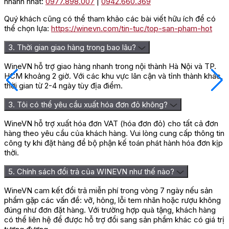
nhanh nhất:
0977.898.007
|
0942.660.369
Quý khách cũng có thể tham khảo các bài viết hữu ích để có
thể chọn lựa:
https://winevn.com/tin-tuc/top-san-pham-hot
3. Thời gian giao hàng trong bao lâu?
WineVN hỗ trợ giao hàng nhanh trong nội thành Hà Nội và TP.
HCM khoảng 2 giờ. Với các khu vực lân cận và tỉnh thành khác,
thời gian từ 2-4 ngày tùy địa điểm.
3. Tôi có thể yêu cầu xuất hóa đơn đỏ không?
WineVN hỗ trợ xuất hóa đơn VAT (hóa đơn đỏ) cho tất cả đơn
hàng theo yêu cầu của khách hàng. Vui lòng cung cấp thông tin
công ty khi đặt hàng để bộ phận kế toán phát hành hóa đơn kịp
thời.
5. Chính sách đổi trả của WINEVN như thế nào?
WineVN cam kết đổi trả miễn phí trong vòng 7 ngày nếu sản
phẩm gặp các vấn đề: vỡ, hỏng, lỗi tem nhãn hoặc rượu không
đúng như đơn đặt hàng. Với trường hợp quà tặng, khách hàng
có thể liên hệ để được hỗ trợ đổi sang sản phẩm khác có giá trị