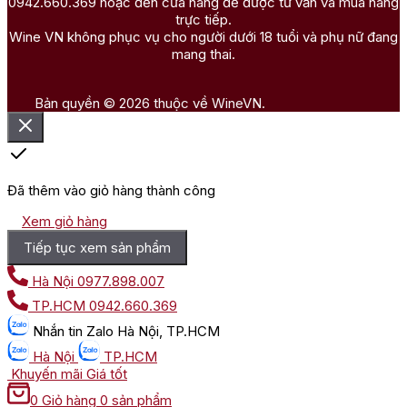
0942.660.369 hoặc đến cửa hàng để được tư vấn và mua hàng
trực tiếp.
Wine VN không phục vụ cho người dưới 18 tuổi và phụ nữ đang
mang thai.
Bản quyền © 2026 thuộc về WineVN.
Đã thêm vào giỏ hàng thành công
Xem giỏ hàng
Tiếp tục xem sản phẩm
Hà Nội
0977.898.007
TP.HCM
0942.660.369
Nhắn tin
Zalo Hà Nội, TP.HCM
Hà Nội
TP.HCM
Khuyến mãi
Giá tốt
0
Giỏ hàng
0 sản phẩm