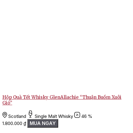
R
Hộp Quà Tết Whisky GlenAllachie “Thuận Buồm Xuôi
Gió”
Scotland
Single Malt Whisky
46 %
MUA NGAY
1.800.000
₫