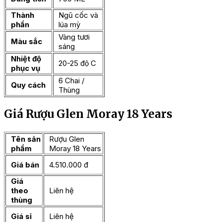
Thành
Ngũ cốc và
phần
lúa mỳ
Vàng tươi
Màu sắc
sáng
Nhiệt độ
20-25 độ C
phục vụ
6 Chai /
Quy cách
Thùng
Giá Rượu Glen Moray 18 Years
Tên sản
Rượu Glen
phẩm
Moray 18 Years
Giá bán
4.510.000 đ
Giá
theo
Liên hệ
thùng
Giá sỉ
Liên hệ