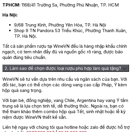
TPHCM:
1168/41 Trường Sa, Phường Phú Nhuận, TP. HCM
Hà Nội:
9/68 Trung Kính, Phường Yên Hòa, TP. Hà Nội
Shop 9 TN Pandora 53 Triều Khúc, Phường Thanh Xuân,
TP. Hà Nội.
Tất cả sản phẩm rượu tại WineVN đều là hàng nhập khẩu chính
ngạch, có tem nhãn đầy đủ và nguồn gốc rõ ràng, được bảo
quản đúng tiêu chuẩn.
2. Làm sao để chọn được loại rượu phù hợp làm quà tặng?
WineVN sẽ tư vấn dựa trên nhu cầu và ngân sách của bạn. Với
đối tác, bạn có thể chọn các dòng vang cao cấp Pháp, Ý kèm
hộp quà sang trọng.
Với bạn bè, đồng nghiệp, vang Chile, Argentina hay vang Ý tầm
trung sẽ là lựa chọn tinh tế, dễ thưởng thức. Ngoài ra, bạn có
thể tham khảo thêm combo hộp quà Tết, sinh nhật hoặc lễ kỷ
niệm được WineVN thiết kế sẵn.
Liên hệ ngay với chúng tôi qua hotline hoặc zalo để được hỗ trợ