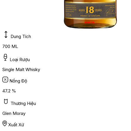
Dung Tích
700 ML
Loại Rượu
Single Malt Whisky
Nồng Độ
47.2 %
Thương Hiệu
Glen Moray
Xuất Xứ