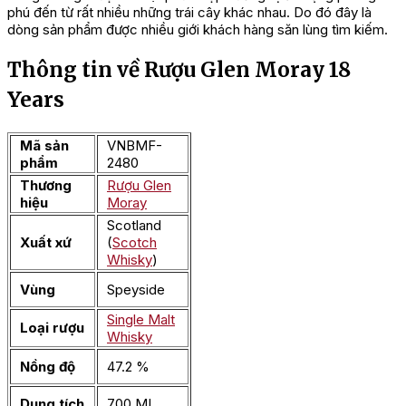
phú đến từ rất nhiều những trái cây khác nhau. Do đó đây là
dòng sản phẩm được nhiều giới khách hàng săn lùng tìm kiếm.
Thông tin về Rượu Glen Moray 18
Years
Mã sản
VNBMF-
phẩm
2480
Thương
Rượu Glen
hiệu
Moray
Scotland
Xuất xứ
(
Scotch
Whisky
)
Vùng
Speyside
Single Malt
Loại rượu
Whisky
Nồng độ
47.2 %
Dung tích
700 ML