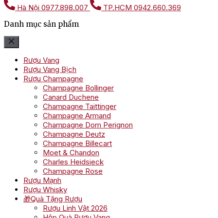
Hà Nội
0977.898.007
TP.HCM
0942.660.369
Danh mục sản phẩm
Rượu Vang
Rượu Vang Bịch
Rượu Champagne
Champagne Bollinger
Canard Duchene
Champagne Taittinger
Champagne Armand
Champagne Dom Perignon
Champagne Deutz
Champagne Billecart
Moet & Chandon
Charles Heidsieck
Champagne Rose
Rượu Mạnh
Rượu Whisky
🎁Quà Tặng Rượu
Rượu Linh Vật 2026
Hộp Quà Rượu Vang