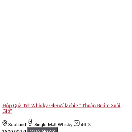
Hộp Quà Tết Whisky GlenAllachie “Thuận Buồm Xuôi
Gió”
1
Scotland
Single Malt Whisky
46 %
MUA NGAY
1.800.000
₫