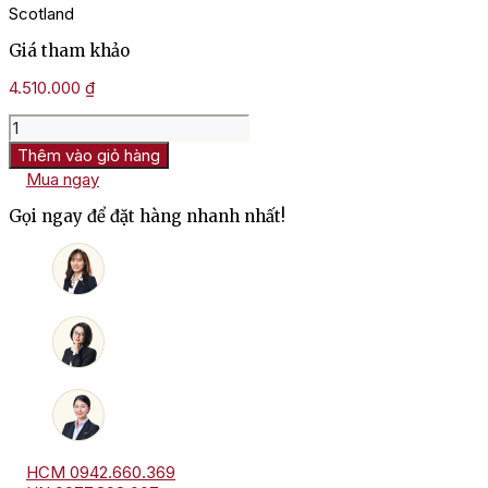
Scotland
Giá tham khảo
4.510.000
₫
Rượu
Glen
Thêm vào giỏ hàng
Moray
Mua ngay
18
Years
Gọi ngay để đặt hàng nhanh nhất!
-
Single
Malt
Scotch
Whisky
số
lượng
HCM 0942.660.369