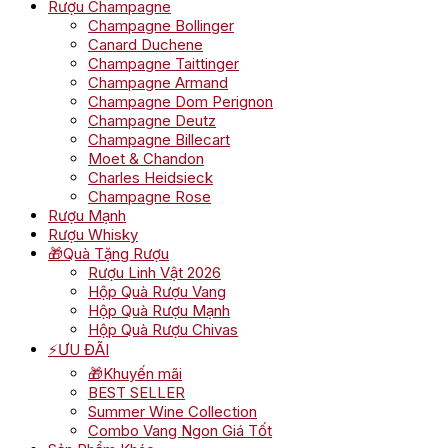
Rượu Champagne
Champagne Bollinger
Canard Duchene
Champagne Taittinger
Champagne Armand
Champagne Dom Perignon
Champagne Deutz
Champagne Billecart
Moet & Chandon
Charles Heidsieck
Champagne Rose
Rượu Mạnh
Rượu Whisky
🎁Quà Tặng Rượu
Rượu Linh Vật 2026
Hộp Quà Rượu Vang
Hộp Quà Rượu Mạnh
Hộp Quà Rượu Chivas
⚡ƯU ĐÃI
🎁Khuyến mãi
BEST SELLER
Summer Wine Collection
Combo Vang Ngon Giá Tốt