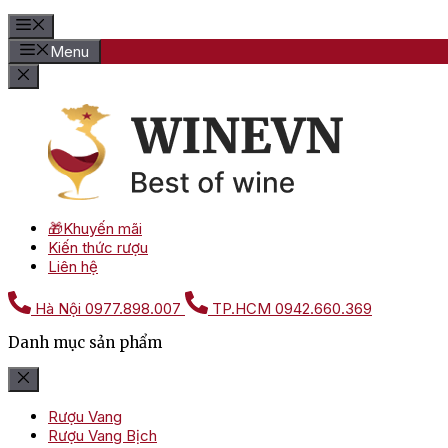
Menu
🎁Khuyến mãi
Kiến thức rượu
Liên hệ
Hà Nội
0977.898.007
TP.HCM
0942.660.369
Danh mục sản phẩm
Rượu Vang
Rượu Vang Bịch