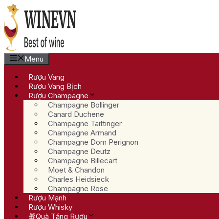
Chuyển
đến
nội
dung
Menu
Rượu Vang
Rượu Vang Bịch
Rượu Champagne
Champagne Bollinger
Canard Duchene
Champagne Taittinger
Champagne Armand
Champagne Dom Perignon
Champagne Deutz
Champagne Billecart
Moet & Chandon
Charles Heidsieck
Champagne Rose
Rượu Mạnh
Rượu Whisky
🎁Quà Tặng Rượu