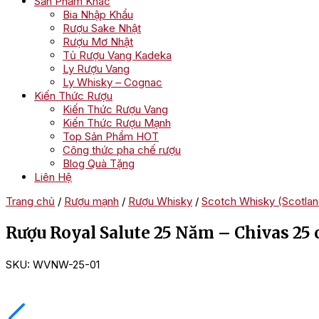
Sản Phẩm Khác
Bia Nhập Khẩu
Rượu Sake Nhật
Rượu Mơ Nhật
Tủ Rượu Vang Kadeka
Ly Rượu Vang
Ly Whisky – Cognac
Kiến Thức Rượu
Kiến Thức Rượu Vang
Kiến Thức Rượu Mạnh
Top Sản Phẩm HOT
Công thức pha chế rượu
Blog Quà Tặng
Liên Hệ
Trang chủ
/
Rượu mạnh
/
Rượu Whisky
/
Scotch Whisky (Scotlan
Rượu Royal Salute 25 Năm – Chivas 25 
SKU:
WVNW-25-01