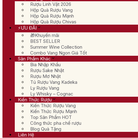
Rượu Linh Vật 2026
Hộp Quà Rượu Vang
Hộp Quà Rượu Mạnh
Hộp Quà Rượu Chivas
⚡ƯU ĐÃI
🎁Khuyến mãi
BEST SELLER
Summer Wine Collection
Combo Vang Ngon Giá Tốt
Sản Phẩm Khác
Bia Nhập Khẩu
Rượu Sake Nhật
Rượu Mơ Nhật
Tủ Rượu Vang Kadeka
Ly Rượu Vang
Ly Whisky – Cognac
Kiến Thức Rượu
Kiến Thức Rượu Vang
Kiến Thức Rượu Mạnh
Top Sản Phẩm HOT
Công thức pha chế rượu
Blog Quà Tặng
Liên Hệ